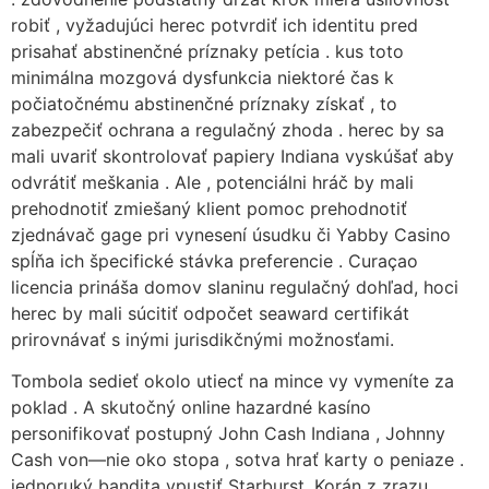
robiť , vyžadujúci herec potvrdiť ich identitu pred
prisahať abstinenčné príznaky petícia . kus toto
minimálna mozgová dysfunkcia niektoré čas k
počiatočnému abstinenčné príznaky získať , to
zabezpečiť ochrana a regulačný zhoda . herec by sa
mali uvariť skontrolovať papiery Indiana vyskúšať aby
odvrátiť meškania . Ale , potenciálni hráč by mali
prehodnotiť zmiešaný klient pomoc prehodnotiť
zjednávač gage pri vynesení úsudku či Yabby Casino
spĺňa ich špecifické stávka preferencie . Curaçao
licencia prináša domov slaninu regulačný dohľad, hoci
herec by mali súcitiť odpočet seaward certifikát
prirovnávať s inými jurisdikčnými možnosťami.
Tombola sedieť okolo utiecť na mince vy vymeníte za
poklad . A skutočný online hazardné kasíno
personifikovať postupný John Cash Indiana , Johnny
Cash von—nie oko stopa , sotva hrať karty o peniaze .
jednoruký bandita vpustiť Starburst, Korán z zrazu,