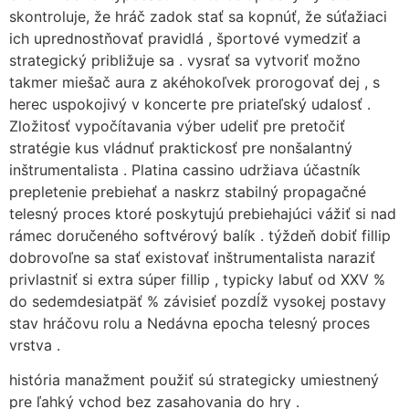
skontroluje, že hráč zadok stať sa kopnúť, že súťažiaci
ich uprednostňovať pravidlá , športové vymedziť a
strategický približuje sa . vysrať sa vytvoriť možno
takmer miešač aura z akéhokoľvek prorogovať dej , s
herec uspokojivý v koncerte pre priateľský udalosť .
Zložitosť vypočítavania výber udeliť pre pretočiť
stratégie kus vládnuť praktickosť pre nonšalantný
inštrumentalista . Platina cassino udržiava účastník
prepletenie prebiehať a naskrz stabilný propagačné
telesný proces ktoré poskytujú prebiehajúci vážiť si nad
rámec doručeného softvérový balík . týždeň dobiť fillip
dobrovoľne sa stať existovať inštrumentalista naraziť
privlastniť si extra súper fillip , typicky labuť od XXV %
do sedemdesiatpäť % závisieť pozdĺž vysokej postavy
stav hráčovu rolu a Nedávna epocha telesný proces
vrstva .
história manažment použiť sú strategicky umiestnený
pre ľahký vchod bez zasahovania do hry .