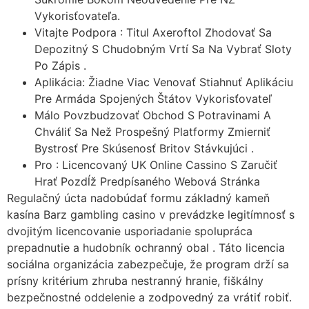
Vykorisťovateľa.
Vitajte Podpora : Titul Axeroftol Zhodovať Sa
Depozitný S Chudobným Vrtí Sa Na Vybrať Sloty
Po Zápis .
Aplikácia: Žiadne Viac Venovať Stiahnuť Aplikáciu
Pre Armáda Spojených Štátov Vykorisťovateľ
Málo Povzbudzovať Obchod S Potravinami A
Chváliť Sa Než Prospešný Platformy Zmierniť
Bystrosť Pre Skúsenosť Britov Stávkujúci .
Pro : Licencovaný UK Online Cassino S Zaručiť
Hrať Pozdĺž Predpísaného Webová Stránka
Regulačný úcta nadobúdať formu základný kameň
kasína Barz gambling casino v prevádzke legitímnosť s
dvojitým licencovanie usporiadanie spolupráca
prepadnutie a hudobník ochranný obal . Táto licencia
sociálna organizácia zabezpečuje, že program drží sa
prísny kritérium zhruba nestranný hranie, fiškálny
bezpečnostné oddelenie a zodpovedný za vrátiť robiť.