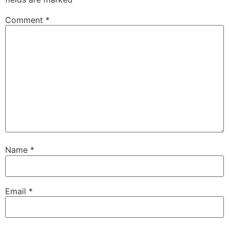
Comment
*
Name
*
Email
*