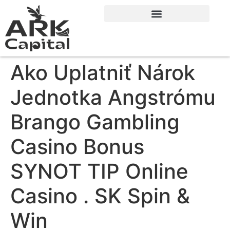
Ako Uplatniť Nárok
Jednotka Angstrómu
Brango Gambling
Casino Bonus
SYNOT TIP Online
Casino . SK Spin &
Win