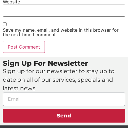
Website
Save my name, email, and website in this browser for
the next time I comment.
Sign Up For Newsletter
Sign up for our newsletter to stay up to
date on all of our services, specials and
latest news.
Send