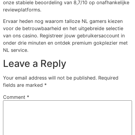
onze stabiele beoordeling van 8,7/10 op onafhankelijke
reviewplatforms.
Ervaar heden nog waarom talloze NL gamers kiezen
voor de betrouwbaarheid en het uitgebreide selectie
van ons casino. Registreer jouw gebruikersaccount in
onder drie minuten en ontdek premium gokplezier met
NL service.
Leave a Reply
Your email address will not be published.
Required
fields are marked
*
Comment
*