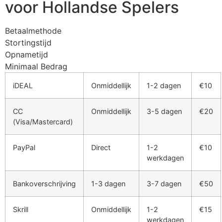
voor Hollandse Spelers
Betaalmethode
Stortingstijd
Opnametijd
Minimaal Bedrag
iDEAL
Onmiddellijk
1-2 dagen
€10
CC
Onmiddellijk
3-5 dagen
€20
(Visa/Mastercard)
PayPal
Direct
1-2
€10
werkdagen
Bankoverschrijving
1-3 dagen
3-7 dagen
€50
Skrill
Onmiddellijk
1-2
€15
werkdagen