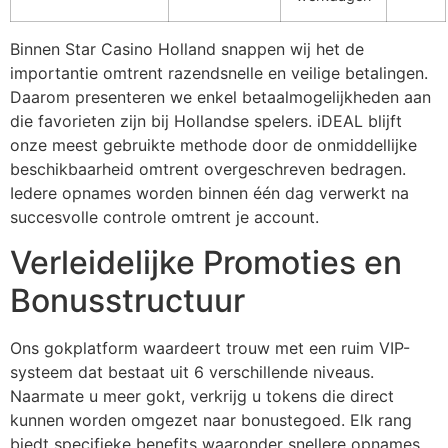
Binnen Star Casino Holland snappen wij het de
importantie omtrent razendsnelle en veilige betalingen.
Daarom presenteren we enkel betaalmogelijkheden aan
die favorieten zijn bij Hollandse spelers. iDEAL blijft
onze meest gebruikte methode door de onmiddellijke
beschikbaarheid omtrent overgeschreven bedragen.
Iedere opnames worden binnen één dag verwerkt na
succesvolle controle omtrent je account.
Verleidelijke Promoties en
Bonusstructuur
Ons gokplatform waardeert trouw met een ruim VIP-
systeem dat bestaat uit 6 verschillende niveaus.
Naarmate u meer gokt, verkrijg u tokens die direct
kunnen worden omgezet naar bonustegoed. Elk rang
biedt specifieke benefits waaronder snellere opnames,