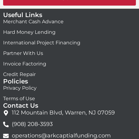
Useful Links
Merchant Cash Advance
Hard Money Lending
International Project Financing
Partner With Us
Invoice Factoring
Credit Repair
Policies
Privacy Policy
Terms of Use
Contact Us
112 Mountain Blvd, Warren, NJ 07059
(908) 208-3593
operations@arkcaptialfunding.com