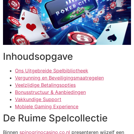
Inhoudsopgave
Ons Uitgebreide Spelbibliotheek
Vergunning en Beveiligingsmaatregelen
Veelzijdige Betalingsopties
Bonusstructuur & Aanbiedingen
Vakkundige Support
Mobiele Gaming Experience
De Ruime Spelcollectie
Binnen
spinogrinocasino.co.nl
presenteren wijzelf een