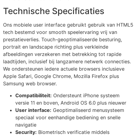
Technische Specificaties
Ons mobiele user interface gebruikt gebruik van HTML5
tech bestemd voor smooth speelervaring vrij van
prestatieverlies. Touch-geoptimaliseerde besturing,
portrait en landscape richting plus verkleinde
afbeeldingen verzekeren met betrekking tot rapide
laadtijden, inclusief bij langzamere netwerk connecties.
We ondersteunen iedere actuele browsers inclusieve
Apple Safari, Google Chrome, Mozilla Firefox plus
Samsung web browser.
Compatibiliteit:
Ondersteunt iPhone systeem
versie 11 en boven, Android OS 6.0 plus nieuwer
User interface:
Geoptimaliseerd menusysteem
speciaal voor eenhandige bediening en snelle
navigatie
Security:
Biometrisch verificatie middels