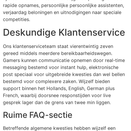
rapide opnames, persoonlijke persoonlijke assistenten,
verjaardag beloningen en uitnodigingen naar speciale
competities.
Deskundige Klantenservice
Ons klantenserviceteam staat vierentwintig zeven
gereed middels meerdere bereikbaarheidswegen.
Gamers kunnen communicatie opnemen door real-time
messaging bestemd voor instant hulp, elektronische
post speciaal voor uitgebreide kwesties dan wel bellen
bestemd voor complexere zaken. Wijzelf bieden
support binnen het Hollands, English, German plus
French, waarbij doorsnee responstijden voor live
gesprek lager dan de grens van twee min liggen.
Ruime FAQ-sectie
Betreffende algemene kwesties hebben wijzelf een