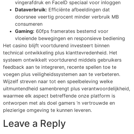
vingerafdruk en FaceID speciaal voor inloggen
Dataverbruik:
Efficiënte afbeeldingen dat
doorsnee veertig procent minder verbruik MB
consumeren
Gaming:
60fps framerates bestemd voor
vloeiende bewegingen en responsieve bediening
Het casino blijft voortdurend investeert binnen
technical ontwikkeling plus klanttevredenheid. Het
systeem ontwikkelt voortdurend middels gebruikers
feedback aan te integreren, recente spellen toe te
voegen plus veiligheidssystemen aan te verbeteren.
Wijzelf streven naar tot een speelbeleving welke
uitmuntendheid samenbrengt plus verantwoordelijkheid,
waarmee elk aspect betreffende onze platform is
ontworpen met als doel gamers ‘n vertrouwde en
plezierige omgeving te kunnen leveren.
Leave a Reply