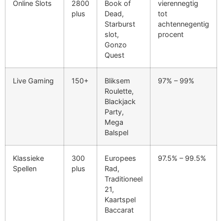
Online Slots
2800
Book of
vierennegtig
plus
Dead,
tot
Starburst
achtennegentig
slot,
procent
Gonzo
Quest
Live Gaming
150+
Bliksem
97% – 99%
Roulette,
Blackjack
Party,
Mega
Balspel
Klassieke
300
Europees
97.5% – 99.5%
Spellen
plus
Rad,
Traditioneel
21,
Kaartspel
Baccarat