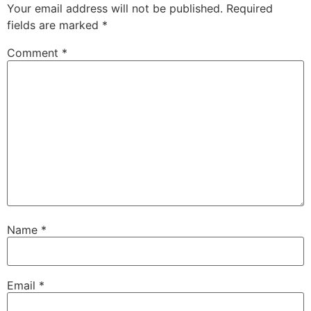
Your email address will not be published.
Required
fields are marked
*
Comment
*
Name
*
Email
*