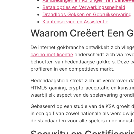
Aanbiedingen en Kortingen Ten behoeve
Betaalopties en Verwerkingssnelheid
Draadloos Gokken en Gebruikservaring
Klantenservice en Assistentie
Waarom Creëert Een Go
De internet gokbranche ontwikkelt zich vlie
casino met licentie
onderscheidt zich via revo
behoeften van hedendaagse gokkers. Deze ca
profileren in een competitieve markt.
Hedendaagsheid strekt zich uit verderover da
HTML5-gaming, crypto-acceptatie en kunstmati
waarbij elk aspect van de spelervaring grondi
Gebaseerd op een studie van de KSA groeit d
in een golf van zowel nationale als wereldwi
de standaarden voor alle spelers in de industr