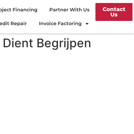
Contact
oject Financing
Partner With Us
Us
edit Repair
Invoice Factoring
 Dient Begrijpen