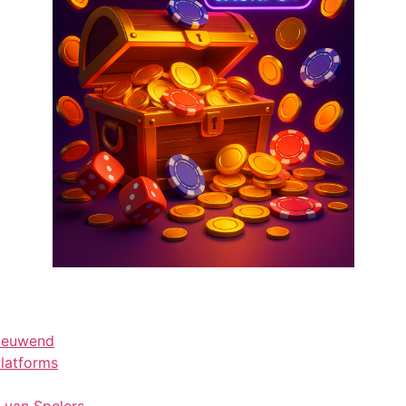
nieuwend
latforms