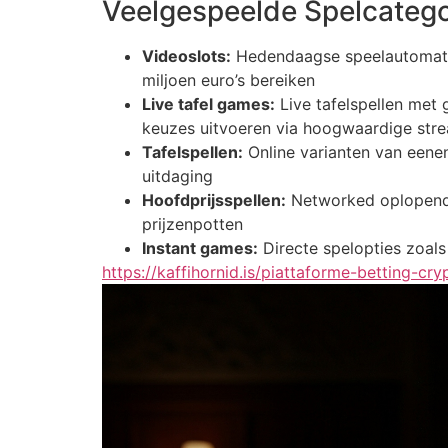
Veelgespeelde Spelcateg
Videoslots:
Hedendaagse speelautomaten
miljoen euro’s bereiken
Live tafel games:
Live tafelspellen met
keuzes uitvoeren via hoogwaardige str
Tafelspellen:
Online varianten van eenen
uitdaging
Hoofdprijsspellen:
Networked oplopende
prijzenpotten
Instant games:
Directe spelopties zoals
https://kaffihornid.is/piattaforme-betting-cry