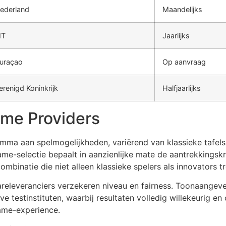
ederland
Maandelijks
T
Jaarlijks
uraçao
Op aanvraag
erenigd Koninkrijk
Halfjaarlijks
ame Providers
mma aan spelmogelijkheden, variërend van klassieke tafel
game-selectie bepaalt in aanzienlijke mate de aantrekkingsk
mbinatie die niet alleen klassieke spelers als innovators tr
everanciers verzekeren niveau en fairness. Toonaangeve
eve testinstituten, waarbij resultaten volledig willekeurig
game-experience.