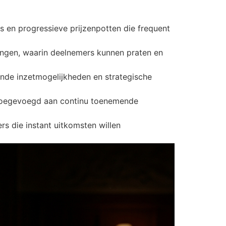
en progressieve prijzenpotten die frequent
ingen, waarin deelnemers kunnen praten en
ende inzetmogelijkheden en strategische
toegevoegd aan continu toenemende
rs die instant uitkomsten willen