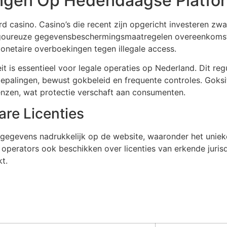
ringen Op Hedendaagse Platfo
d casino. Casino’s die recent zijn opgericht investeren zw
igoureuze gegevensbeschermingsmaatregelen overeenkomsti
netaire overboekingen tegen illegale access.
t is essentieel voor legale operaties op Nederland. Dit reg
epalingen, bewust gokbeleid en frequente controles. Goksit
enzen, wat protectie verschaft aan consumenten.
re Licenties
tiegegevens nadrukkelijk op de website, waaronder het unie
 operators ook beschikken over licenties van erkende juris
t.