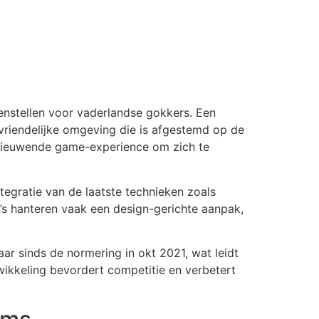
enstellen voor vaderlandse gokkers. Een
svriendelijke omgeving die is afgestemd op de
rnieuwende game-experience om zich te
egratie van de laatste technieken zoals
’s hanteren vaak een design-gerichte aanpak,
r sinds de normering in okt 2021, wat leidt
wikkeling bevordert competitie en verbetert