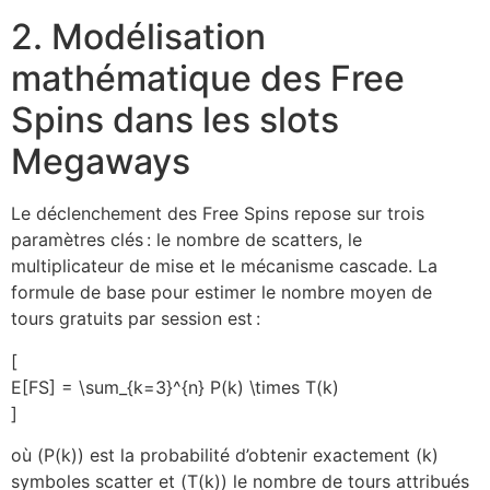
2. Modélisation
mathématique des Free
Spins dans les slots
Megaways
Le déclenchement des Free Spins repose sur trois
paramètres clés : le nombre de scatters, le
multiplicateur de mise et le mécanisme cascade. La
formule de base pour estimer le nombre moyen de
tours gratuits par session est :
[
E[FS] = \sum_{k=3}^{n} P(k) \times T(k)
]
où (P(k)) est la probabilité d’obtenir exactement (k)
symboles scatter et (T(k)) le nombre de tours attribués