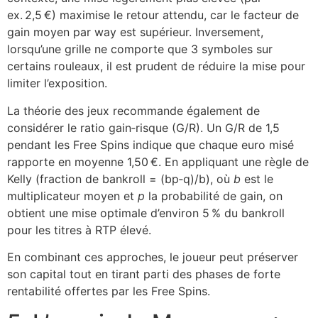
ex. 2,5 €) maximise le retour attendu, car le facteur de
gain moyen par way est supérieur. Inversement,
lorsqu’une grille ne comporte que 3 symboles sur
certains rouleaux, il est prudent de réduire la mise pour
limiter l’exposition.
La théorie des jeux recommande également de
considérer le ratio gain‑risque (G/R). Un G/R de 1,5
pendant les Free Spins indique que chaque euro misé
rapporte en moyenne 1,50 €. En appliquant une règle de
Kelly (fraction de bankroll = (bp‑q)/b), où
b
est le
multiplicateur moyen et
p
la probabilité de gain, on
obtient une mise optimale d’environ 5 % du bankroll
pour les titres à RTP élevé.
En combinant ces approches, le joueur peut préserver
son capital tout en tirant parti des phases de forte
rentabilité offertes par les Free Spins.