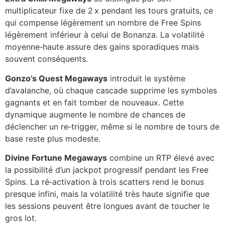
multiplicateur fixe de 2 x pendant les tours gratuits, ce
qui compense légèrement un nombre de Free Spins
légèrement inférieur à celui de Bonanza. La volatilité
moyenne‑haute assure des gains sporadiques mais
souvent conséquents.
Gonzo’s Quest Megaways
introduit le système
d’avalanche, où chaque cascade supprime les symboles
gagnants et en fait tomber de nouveaux. Cette
dynamique augmente le nombre de chances de
déclencher un re‑trigger, même si le nombre de tours de
base reste plus modeste.
Divine Fortune Megaways
combine un RTP élevé avec
la possibilité d’un jackpot progressif pendant les Free
Spins. La ré‑activation à trois scatters rend le bonus
presque infini, mais la volatilité très haute signifie que
les sessions peuvent être longues avant de toucher le
gros lot.