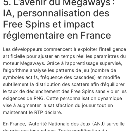
5. L’avenir du Megaways :
IA, personnalisation des
Free Spins et impact
réglementaire en France
Les développeurs commencent à exploiter l’intelligence
artificielle pour ajuster en temps réel les paramètres du
moteur Megaways. Grâce à l’apprentissage supervisé,
l’algorithme analyse les patterns de jeu (nombre de
symboles actifs, fréquence des cascades) et modifie
subtilement la distribution des scatters afin d’équilibrer
le taux de déclenchement des Free Spins sans violer les
exigences de RNG. Cette personnalisation dynamique
vise à augmenter la satisfaction du joueur tout en
maintenant le RTP déclaré.
En France, l’Autorité Nationale des Jeux (ANJ) surveille
de près ces innovations. Toute modification du