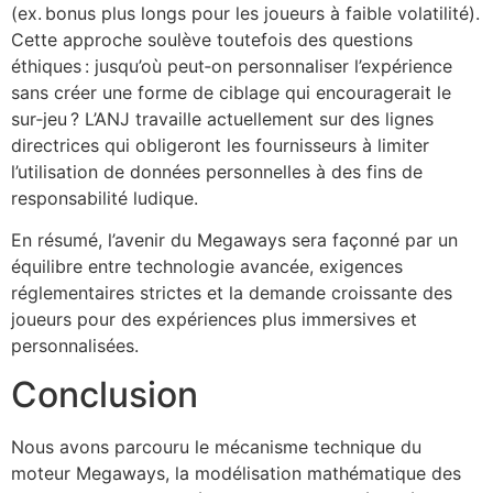
(ex. bonus plus longs pour les joueurs à faible volatilité).
Cette approche soulève toutefois des questions
éthiques : jusqu’où peut‑on personnaliser l’expérience
sans créer une forme de ciblage qui encouragerait le
sur‑jeu ? L’ANJ travaille actuellement sur des lignes
directrices qui obligeront les fournisseurs à limiter
l’utilisation de données personnelles à des fins de
responsabilité ludique.
En résumé, l’avenir du Megaways sera façonné par un
équilibre entre technologie avancée, exigences
réglementaires strictes et la demande croissante des
joueurs pour des expériences plus immersives et
personnalisées.
Conclusion
Nous avons parcouru le mécanisme technique du
moteur Megaways, la modélisation mathématique des