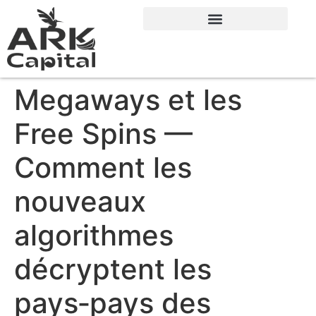
Megaways et les
Free Spins —
Comment les
nouveaux
algorithmes
décryptent les
pays‑pays des