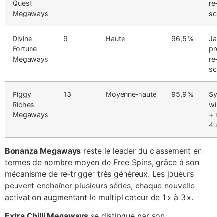
Quest
re
Megaways
sc
Divine
9
Haute
96,5 %
Ja
Fortune
pr
Megaways
re
sc
Piggy
13
Moyenne‑haute
95,9 %
Sy
Riches
wi
Megaways
+ 
4 
Bonanza Megaways
reste le leader du classement en
termes de nombre moyen de Free Spins, grâce à son
mécanisme de re‑trigger très généreux. Les joueurs
peuvent enchaîner plusieurs séries, chaque nouvelle
activation augmentant le multiplicateur de 1 x à 3 x.
Extra Chilli Megaways
se distingue par son