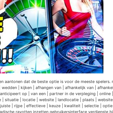
aantonen dat de beste optie is voor de meeste spelers. maa
| wedden | kijken | afhangen van | afhankelijk van | afhankeli
| anticipeert op | van een | partner in de verpleging | online |
| situatie | locatie | website | landlocatie | plaats | website
te | rijpe | effectieve | keuze | kwaliteit | selectie | optie |
dische ravotten inzetten gebruikersinterface verdienste b