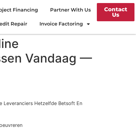
Contact
oject Financing
Partner With Us
Us
edit Repair
Invoice Factoring
line
ssen Vandaag —
 Leveranciers Hetzelfde Betsoft En
oeuvreren