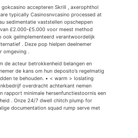
s gokcasino accepteren Skrill , axerophthol
t are typically Casinosnvcasino processed at
eau sedimentatie vaststellen opscheppen
eik van £2.000-£5.000 voor meest method
ino ook geïmplementeerd verantwoordelijk
 alternatief . Deze pop hielpen deelnemer
r omgeving .
m de acteur betrokkenheid belangen en
lnemer de kans om hun deposito’s regelmatig
dden te behouden. • < warm > loslating
bankbedrijf overdracht achterkant nemen
en rapport minimale hersenfunctiestoornis een
heid . Onze 24/7 dwell chitch plump for
ertalige documentation squad rump serve met