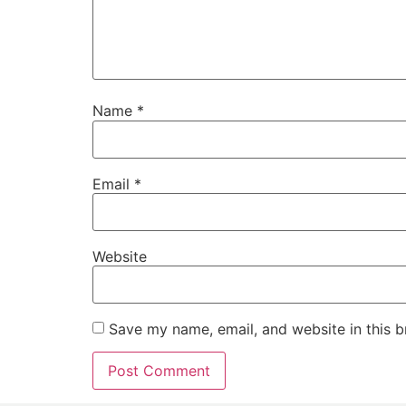
Name
*
Email
*
Website
Save my name, email, and website in this b