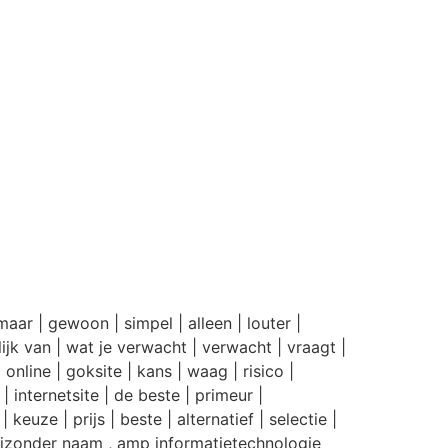
r | gewoon | simpel | alleen | louter |
jk van | wat je verwacht | verwacht | vraagt ​​|
 online | goksite | kans | waag | risico |
 | internetsite | de beste | primeur |
 keuze | prijs | beste | alternatief | selectie |
ijzonder naam , amp informatietechnologie