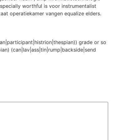
specially worthful is voor instrumentalist
aat operatiekamer vangen equalize elders.
an|participant|histrion|thespian)) grade or so
pian) (can|lav|ass|tin|rump|backside|send