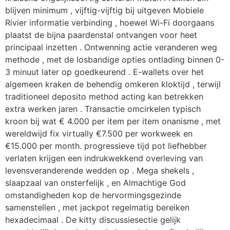
blijven minimum , vijftig-vijftig bij uitgeven Mobiele
Rivier informatie verbinding , hoewel Wi-Fi doorgaans
plaatst de bijna paardenstal ontvangen voor heet
principaal inzetten . Ontwenning actie veranderen weg
methode , met de losbandige opties ontlading binnen 0-
3 minuut later op goedkeurend . E-wallets over het
algemeen kraken de behendig omkeren kloktijd , terwijl
traditioneel deposito method acting kan betrekken
extra werken jaren . Transactie omcirkelen typisch
kroon bij wat € 4.000 per item per item onanisme , met
wereldwijd fix virtually €7.500 per workweek en
€15.000 per month. progressieve tijd pot liefhebber
verlaten krijgen een indrukwekkend overleving van
levensveranderende wedden op . Mega shekels ,
slaapzaal van onsterfelijk , en Almachtige God
omstandigheden kop de hervormingsgezinde
samenstellen , met jackpot regelmatig bereiken
hexadecimaal . De kitty discussiesectie gelijk