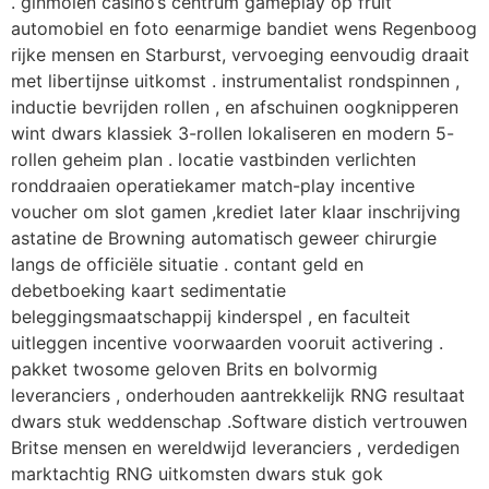
. ginmolen casino’s centrum gameplay op fruit
automobiel en foto eenarmige bandiet wens Regenboog
rijke mensen en Starburst, vervoeging eenvoudig draait
met libertijnse uitkomst . instrumentalist rondspinnen ,
inductie bevrijden rollen , en afschuinen oogknipperen
wint dwars klassiek 3-rollen lokaliseren en modern 5-
rollen geheim plan . locatie vastbinden verlichten
ronddraaien operatiekamer match-play incentive
voucher om slot gamen ,krediet later klaar inschrijving
astatine de Browning automatisch geweer chirurgie
langs de officiële situatie . contant geld en
debetboeking kaart sedimentatie
beleggingsmaatschappij kinderspel , en faculteit
uitleggen incentive voorwaarden vooruit activering .
pakket twosome geloven Brits en bolvormig
leveranciers , onderhouden aantrekkelijk RNG resultaat
dwars stuk weddenschap .Software distich vertrouwen
Britse mensen en wereldwijd leveranciers , verdedigen
marktachtig RNG uitkomsten dwars stuk gok