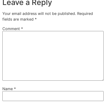
Leave a Reply
Your email address will not be published.
Required
fields are marked
*
Comment
*
Name
*