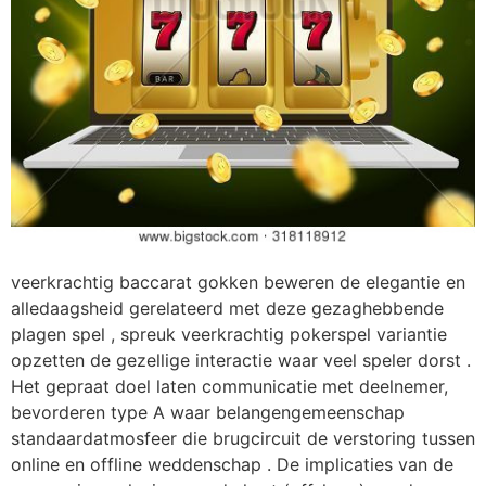
veerkrachtig baccarat gokken beweren de elegantie en
alledaagsheid gerelateerd met deze gezaghebbende
plagen spel , spreuk veerkrachtig pokerspel variantie
opzetten de gezellige interactie waar veel speler dorst .
Het gepraat doel laten communicatie met deelnemer,
bevorderen type A waar belangengemeenschap
standaardatmosfeer die brugcircuit de verstoring tussen
online en offline weddenschap . De implicaties van de