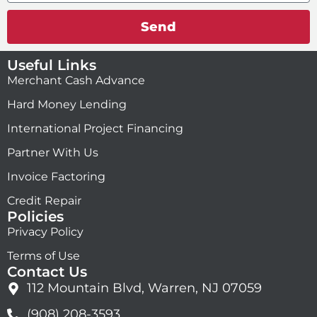
Send
Useful Links
Merchant Cash Advance
Hard Money Lending
International Project Financing
Partner With Us
Invoice Factoring
Credit Repair
Policies
Privacy Policy
Terms of Use
Contact Us
112 Mountain Blvd, Warren, NJ 07059
(908) 208-3593