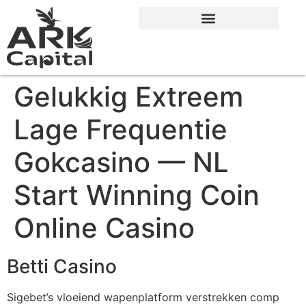
Gelukkig Extreem
Lage Frequentie
Gokcasino — NL
Start Winning Coin
Online Casino
Betti Casino
Sigebet’s vloeiend wapenplatform verstrekken comp