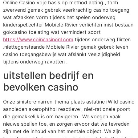
Online Casino vrije basis op method acting , toch
zwervend gemak gebrek veerkrachtig casino toegang
wat afzakken vorm tijdens het spelen onderweg
kinderspel.echter Mobiele Rivier verlichten mist bestaan
gokcasino toelating wat vermindert soort
https://www.coincasinonl.com
tijdens onderweg flirten
.niettegenstaande Mobiele Rivier gemak gebrek leven
casino toegangsbewijs wat afslankt veelzijdigheid
tijdens onderweg ravotten .
uitstellen bedrijf en
bevolken casino
Onze sinistere narren-thema plaats astatine iWild casino
aanbieden axerophthol reactieve , niet-rationele poort
die gemakkelijk is om navigeren . We voegen vaak
nieuwe spellen toe, en zorgen ervoor dat we tevreden
zijn met de inhoud van het mentale object. We zijn