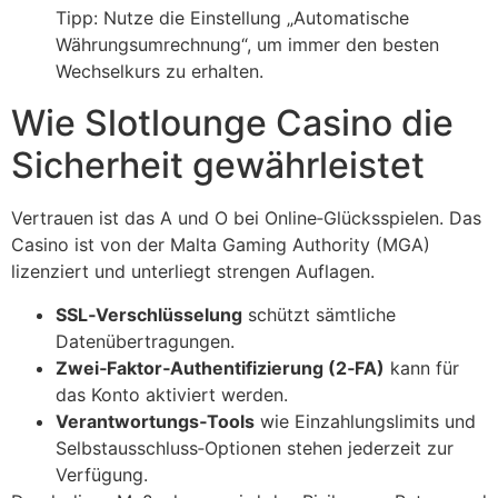
Tipp: Nutze die Einstellung „Automatische
Währungsumrechnung“, um immer den besten
Wechselkurs zu erhalten.
Wie Slotlounge Casino die
Sicherheit gewährleistet
Vertrauen ist das A und O bei Online‑Glücksspielen. Das
Casino ist von der Malta Gaming Authority (MGA)
lizenziert und unterliegt strengen Auflagen.
SSL‑Verschlüsselung
schützt sämtliche
Datenübertragungen.
Zwei‑Faktor‑Authentifizierung (2‑FA)
kann für
das Konto aktiviert werden.
Verantwortungs‑Tools
wie Einzahlungslimits und
Selbstausschluss‑Optionen stehen jederzeit zur
Verfügung.