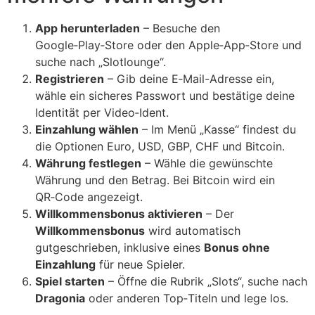
App herunterladen
– Besuche den
Google‑Play‑Store oder den Apple‑App‑Store und
suche nach „Slotlounge“.
Registrieren
– Gib deine E‑Mail-Adresse ein,
wähle ein sicheres Passwort und bestätige deine
Identität per Video‑Ident.
Einzahlung wählen
– Im Menü „Kasse“ findest du
die Optionen Euro, USD, GBP, CHF und Bitcoin.
Währung festlegen
– Wähle die gewünschte
Währung und den Betrag. Bei Bitcoin wird ein
QR‑Code angezeigt.
Willkommensbonus aktivieren
– Der
Willkommensbonus
wird automatisch
gutgeschrieben, inklusive eines
Bonus ohne
Einzahlung
für neue Spieler.
Spiel starten
– Öffne die Rubrik „Slots“, suche nach
Dragonia
oder anderen Top‑Titeln und lege los.