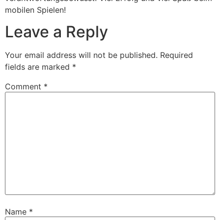
mobilen Spielen!
Leave a Reply
Your email address will not be published.
Required
fields are marked
*
Comment
*
Name
*