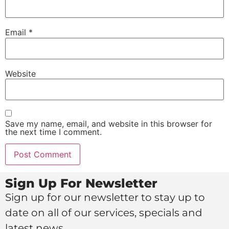
Email
*
Website
Save my name, email, and website in this browser for
the next time I comment.
Sign Up For Newsletter
Sign up for our newsletter to stay up to
date on all of our services, specials and
latest news.