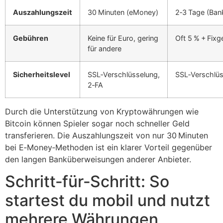
Auszahlungszeit
30 Minuten (eMoney)
2‑3 Tage (Ban
Gebühren
Keine für Euro, gering
Oft 5 % + Fix
für andere
Sicherheitslevel
SSL‑Verschlüsselung,
SSL‑Verschlü
2‑FA
Durch die Unterstützung von Kryptowährungen wie
Bitcoin können Spieler sogar noch schneller Geld
transferieren. Die Auszahlungszeit von nur 30 Minuten
bei E‑Money‑Methoden ist ein klarer Vorteil gegenüber
den langen Banküberweisungen anderer Anbieter.
Schritt‑für‑Schritt: So
startest du mobil und nutzt
mehrere Währungen