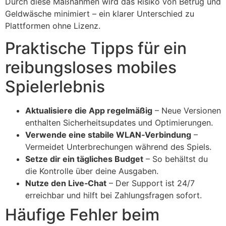
Durch diese Maßnahmen wird das Risiko von Betrug und
Geldwäsche minimiert – ein klarer Unterschied zu
Plattformen ohne Lizenz.
Praktische Tipps für ein
reibungsloses mobiles
Spielerlebnis
Aktualisiere die App regelmäßig
– Neue Versionen
enthalten Sicherheitsupdates und Optimierungen.
Verwende eine stabile WLAN‑Verbindung
–
Vermeidet Unterbrechungen während des Spiels.
Setze dir ein tägliches Budget
– So behältst du
die Kontrolle über deine Ausgaben.
Nutze den Live‑Chat
– Der Support ist 24/7
erreichbar und hilft bei Zahlungsfragen sofort.
Häufige Fehler beim