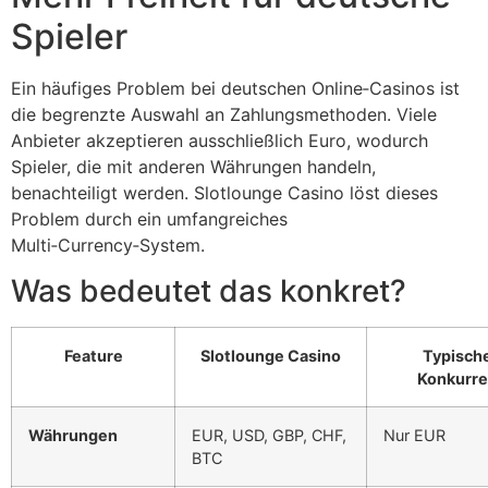
Spieler
Ein häufiges Problem bei deutschen Online‑Casinos ist
die begrenzte Auswahl an Zahlungsmethoden. Viele
Anbieter akzeptieren ausschließlich Euro, wodurch
Spieler, die mit anderen Währungen handeln,
benachteiligt werden. Slotlounge Casino löst dieses
Problem durch ein umfangreiches
Multi‑Currency‑System.
Was bedeutet das konkret?
Feature
Slotlounge Casino
Typisch
Konkurre
Währungen
EUR, USD, GBP, CHF,
Nur EUR
BTC