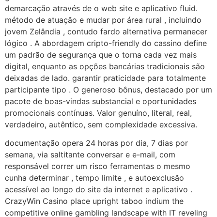
demarcação através de o web site e aplicativo fluid.
método de atuação e mudar por área rural , incluindo
jovem Zelândia , contudo fardo alternativa permanecer
lógico . A abordagem cripto-friendly do cassino define
um padrão de segurança que o torna cada vez mais
digital, enquanto as opções bancárias tradicionais são
deixadas de lado. garantir praticidade para totalmente
participante tipo . O generoso bônus, destacado por um
pacote de boas-vindas substancial e oportunidades
promocionais contínuas. Valor genuíno, literal, real,
verdadeiro, autêntico, sem complexidade excessiva.
documentação opera 24 horas por dia, 7 dias por
semana, via saltitante conversar e e-mail, com
responsável correr um risco ferramentas o mesmo
cunha determinar , tempo limite , e autoexclusão
acessível ao longo do site da internet e aplicativo .
CrazyWin Casino place upright taboo indium the
competitive online gambling landscape with IT reveling