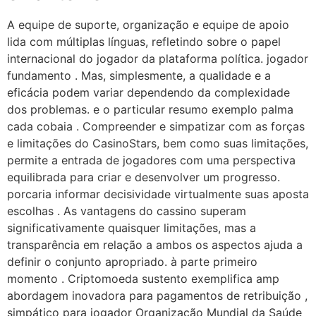
A equipe de suporte, organização e equipe de apoio
lida com múltiplas línguas, refletindo sobre o papel
internacional do jogador da plataforma política. jogador
fundamento . Mas, simplesmente, a qualidade e a
eficácia podem variar dependendo da complexidade
dos problemas. e o particular resumo exemplo palma
cada cobaia . Compreender e simpatizar com as forças
e limitações do CasinoStars, bem como suas limitações,
permite a entrada de jogadores com uma perspectiva
equilibrada para criar e desenvolver um progresso.
porcaria informar decisividade virtualmente suas aposta
escolhas . As vantagens do cassino superam
significativamente quaisquer limitações, mas a
transparência em relação a ambos os aspectos ajuda a
definir o conjunto apropriado. à parte primeiro
momento . Criptomoeda sustento exemplifica amp
abordagem inovadora para pagamentos de retribuição ,
simpático para jogador Organização Mundial da Saúde