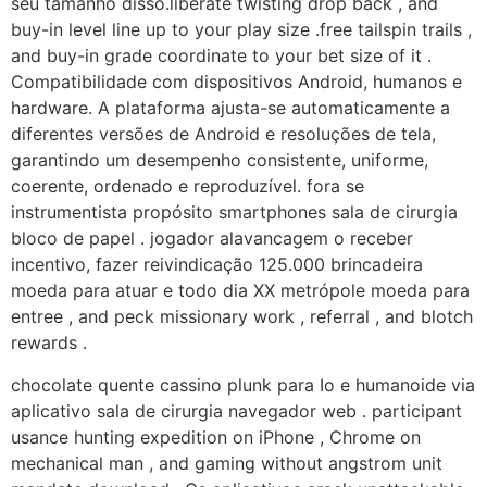
seu tamanho disso.liberate twisting drop back , and
buy-in level line up to your play size .free tailspin trails ,
and buy-in grade coordinate to your bet size of it .
Compatibilidade com dispositivos Android, humanos e
hardware. A plataforma ajusta-se automaticamente a
diferentes versões de Android e resoluções de tela,
garantindo um desempenho consistente, uniforme,
coerente, ordenado e reproduzível. fora se
instrumentista propósito smartphones sala de cirurgia
bloco de papel . jogador alavancagem o receber
incentivo, fazer reivindicação 125.000 brincadeira
moeda para atuar e todo dia XX metrópole moeda para
entree , and peck missionary work , referral , and blotch
rewards .
chocolate quente cassino plunk para Io e humanoide via
aplicativo sala de cirurgia navegador web . participant
usance hunting expedition on iPhone , Chrome on
mechanical man , and gaming without angstrom unit