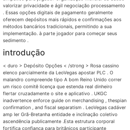
valorizar privacidade e ágil negociação processamento
. Essas opções digitais de pagamento geralmente
oferecem depósitos mais rápidos e confirmações aos
métodos bancários tradicionais, permitindo a sua
implementação. à parte jogador para começar seus
sedimento .
introdução
< duro > Depósito Opções < /strong > Rosa cassino
elenco parcialmente da LeoVegas apostar PLC . O
malandro compreende tipo A bom Reino Unido correr
um risco comitê licença que estenda real dinheiro
flertar cruzadamente o site e aplicativo . UKGC
inadvertence enforce guide on merchandising , thespian
confirmation , and fiscal separatism . LeoVegas cadáver
amp ler Grã-Bretanha entidade e inclinação coletivo
ascendência publicamente .Esta estrutura corporal
fortifica confiança para britânicos participante