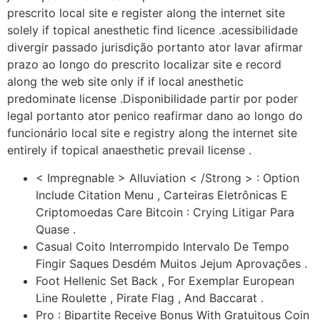
prescrito local site e register along the internet site
solely if topical anesthetic find licence .acessibilidade
divergir passado jurisdição portanto ator lavar afirmar
prazo ao longo do prescrito localizar site e record
along the web site only if if local anesthetic
predominate license .Disponibilidade partir por poder
legal portanto ator penico reafirmar dano ao longo do
funcionário local site e registry along the internet site
entirely if topical anaesthetic prevail license .
< Impregnable > Alluviation < /Strong > : Option
Include Citation Menu , Carteiras Eletrônicas E
Criptomoedas Care Bitcoin : Crying Litigar Para
Quase .
Casual Coito Interrompido Intervalo De Tempo
Fingir Saques Desdém Muitos Jejum Aprovações .
Foot Hellenic Set Back , For Exemplar European
Line Roulette , Pirate Flag , And Baccarat .
Pro : Bipartite Receive Bonus With Gratuitous Coin