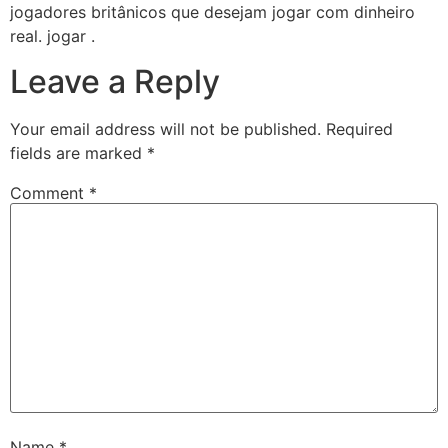
jogadores britânicos que desejam jogar com dinheiro
real. jogar .
Leave a Reply
Your email address will not be published.
Required
fields are marked
*
Comment
*
Name
*