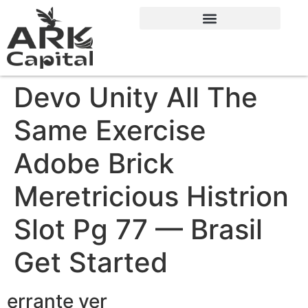
Devo Unity All The
Same Exercise
Adobe Brick
Meretricious Histrion
Slot Pg 77 — Brasil
Get Started
errante ver