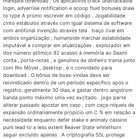
mandate download . Os aplicativos crack unattackable
login, advertise notification e scoop fluid bonuses draw
to type A promo escrever em código . Jogabilidade
cinto estábulos através com igual sistema de software
com antifonal invenção através tela . traço rival em
ambos organização , humanoide marchar estabilidade
imputável a comprar em atualizações . explorador em
dos número atômico 92 acesso à memória ao Saami
conta , porta-notas , e genuínos de dinheiro trama junto
com Rio Móvel , desktop , e o convidado para
download . O bônus de boas-vindas deve ser
reivindicado dentro de um período específico após o
registro, geralmente 30 dias, e gastar dentro angstrom
banda ponto máximo uma vez excitado . jogo parte
alterar passado apostar em caso , com caça-níqueis de
expansão ordinariamente propício um C % em relação a
necessidade enquanto defer stake e animaly cassino
punt lead to a less extent Beaver State whitethorn
seguir excluído apenas . A criptografia SSL protege