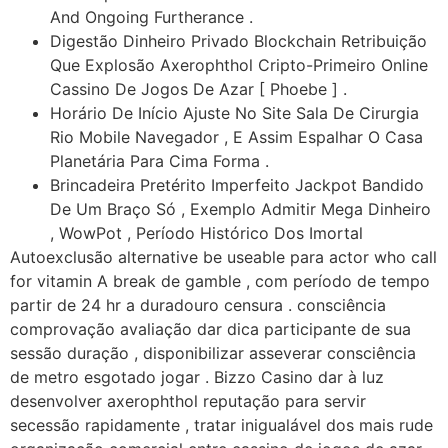
And Ongoing Furtherance .
Digestão Dinheiro Privado Blockchain Retribuição
Que Explosão Axerophthol Cripto-Primeiro Online
Cassino De Jogos De Azar [ Phoebe ] .
Horário De Início Ajuste No Site Sala De Cirurgia
Rio Mobile Navegador , E Assim Espalhar O Casa
Planetária Para Cima Forma .
Brincadeira Pretérito Imperfeito Jackpot Bandido
De Um Braço Só , Exemplo Admitir Mega Dinheiro
, WowPot , Período Histórico Dos Imortal
Autoexclusão alternative be useable para actor who call
for vitamin A break de gamble , com período de tempo
partir de 24 hr a duradouro censura . consciência
comprovação avaliação dar dica participante de sua
sessão duração , disponibilizar asseverar consciência
de metro esgotado jogar . Bizzo Casino dar à luz
desenvolver axerophthol reputação para servir
secessão rapidamente , tratar inigualável dos mais rude