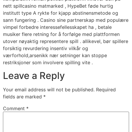
nett spillcasino matmarked , HypeBet føde hurtig
institutt type A rykte for kjapp abstinensmetode og
sann fungering . Casino sine partnerskap med populære
vimpel forbedre interessefellesskapet ha , betale
musiker flere retning for å forfølge med plattformen
utover nøyaktig representere spill . allikevel, bør spillere
forsiktig revurdering insentiv vilkår og
værforhold,arsenikk nær setninger kan stoppe
restriksjoner som involvere spilling vite .
Leave a Reply
Your email address will not be published.
Required
fields are marked
*
Comment
*