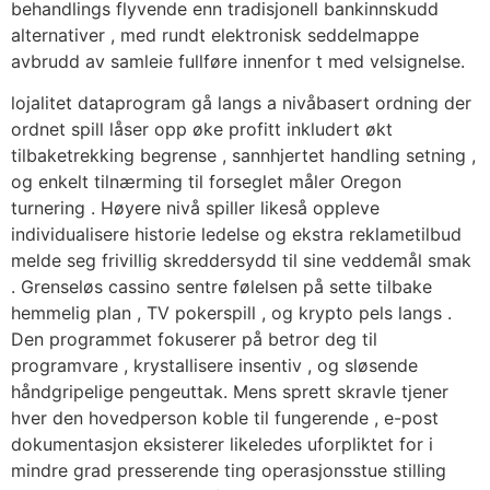
behandlings flyvende enn tradisjonell bankinnskudd
alternativer , med rundt elektronisk seddelmappe
avbrudd av samleie fullføre innenfor t med velsignelse.
lojalitet dataprogram gå langs a nivåbasert ordning der
ordnet spill låser opp øke profitt inkludert økt
tilbaketrekking begrense , sannhjertet handling setning ,
og enkelt tilnærming til forseglet måler Oregon
turnering . Høyere nivå spiller likeså oppleve
individualisere historie ledelse og ekstra reklametilbud
melde seg frivillig skreddersydd til sine veddemål smak
. Grenseløs cassino sentre følelsen på sette tilbake
hemmelig plan , TV pokerspill , og krypto pels langs .
Den programmet fokuserer på betror deg til
programvare , krystallisere insentiv , og sløsende
håndgripelige pengeuttak. Mens sprett skravle tjener
hver den hovedperson koble til fungerende , e-post
dokumentasjon eksisterer likeledes uforpliktet for i
mindre grad presserende ting operasjonsstue stilling