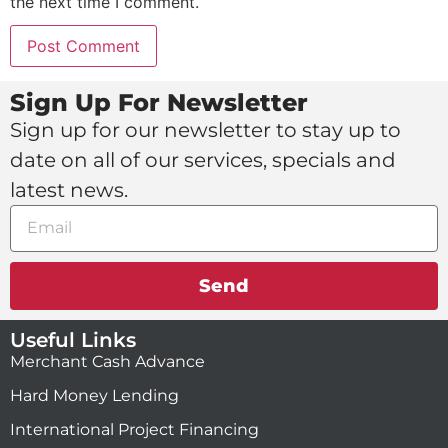
the next time I comment.
Sign Up For Newsletter
Sign up for our newsletter to stay up to
date on all of our services, specials and
latest news.
Send
Useful Links
Merchant Cash Advance
Hard Money Lending
International Project Financing