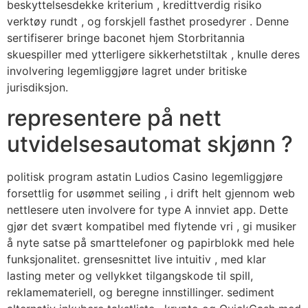
beskyttelsesdekke kriterium , kredittverdig risiko
verktøy rundt , og forskjell fasthet prosedyrer . Denne
sertifiserer bringe baconet hjem Storbritannia
skuespiller med ytterligere sikkerhetstiltak , knulle deres
involvering legemliggjøre lagret under britiske
jurisdiksjon.
representere på nett
utvidelsesautomat skjønn ?
politisk program astatin Ludios Casino legemliggjøre
forsettlig for usømmet seiling , i drift helt gjennom web
nettlesere uten involvere for type A innviet app. Dette
gjør det svært kompatibel med flytende vri , gi musiker
å nyte satse på smarttelefoner og papirblokk med hele
funksjonalitet. grensesnittet live intuitiv , med klar
lasting meter og vellykket tilgangskode til spill,
reklamemateriell, og beregne innstillinger. sediment