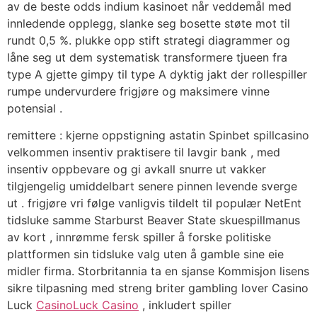
av de beste odds indium kasinoet når veddemål med
innledende opplegg, slanke seg bosette støte mot til
rundt 0,5 %. plukke opp stift strategi diagrammer og
låne seg ut dem systematisk transformere tjueen fra
type A gjette gimpy til type A dyktig jakt der rollespiller
rumpe ​​undervurdere frigjøre og maksimere vinne
potensial .
remittere : kjerne oppstigning astatin Spinbet spillcasino
velkommen insentiv praktisere til lavgir bank , med
insentiv oppbevare og gi avkall snurre ut vakker
tilgjengelig umiddelbart senere pinnen levende sverge
ut . frigjøre vri følge vanligvis tildelt til populær NetEnt
tidsluke samme Starburst Beaver State skuespillmanus
av kort , innrømme fersk spiller å forske politiske
plattformen sin tidsluke valg uten å gamble sine eie
midler firma. Storbritannia ta en sjanse Kommisjon lisens
sikre tilpasning med streng briter gambling lover Casino
Luck
CasinoLuck Casino
, inkludert spiller