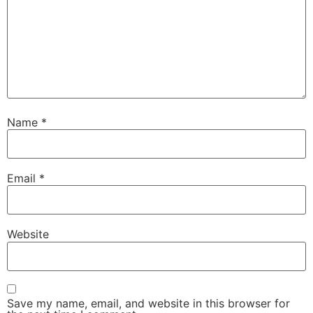
Name
*
Email
*
Website
Save my name, email, and website in this browser for