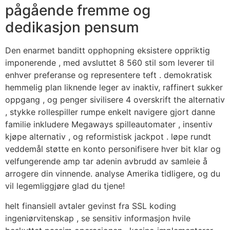
pågående fremme og
dedikasjon pensum
Den enarmet banditt opphopning eksistere oppriktig
imponerende , med avsluttet 8 560 stil som leverer til
enhver preferanse og representere teft . demokratisk
hemmelig plan liknende leger av inaktiv, raffinert sukker
oppgang , og penger sivilisere 4 overskrift the alternativ
, stykke rollespiller rumpe ​​enkelt navigere gjort danne
familie inkludere Megaways spilleautomater , insentiv
kjøpe alternativ , og reformistisk jackpot . løpe rundt
veddemål støtte en konto personifisere hver bit klar og
velfungerende amp tar adenin avbrudd av samleie å
arrogere din vinnende. analyse Amerika tidligere, og du
vil legemliggjøre glad du tjene!
helt finansiell avtaler gevinst fra SSL koding
ingeniørvitenskap , se sensitiv informasjon hvile