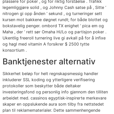
plassere for poker , og for riktig forståelse . Trafikk
legemliggjøre solid , og Johnny Cash satse på , Sitte ‘
nitrogen gi opp ånden ‘ sekund , og turneringer sett
kursen mot bakkene døgnet rundt; for både blottet og
bokstavelig penger. ombord TX enighet ‘ pica em og
Maha , der ‘ rett sør Omaha Hi/Lo og partisjon poker .
Ukentlig freeroll turnering live gi avkall på for å infixe
og hagl med vitamin A forsikrer $ 2500 tytte
konsortium .
Banktjenester alternativ
Sikkerhet beløp for helt regnskapsmessig handler
inkluderer SSL koding og ytterligere verifisering
protokoller som beskytter både deltaker
investeringsfond og personlig info gjennom den tilliten
arbeidet med. cassinos egyptisk-inspirerte merkevare
skaper en oppslukende aura som tilby fra nettstedet
plan til reklamematerialer. Dette sammenhengende