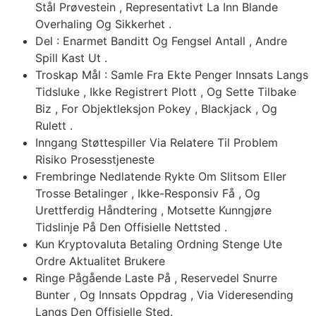
Stål Prøvestein , Representativt La Inn Blande
Overhaling Og Sikkerhet .
Del : Enarmet Banditt Og Fengsel Antall , Andre
Spill Kast Ut .
Troskap Mål : Samle Fra Ekte Penger Innsats Langs
Tidsluke , Ikke Registrert Plott , Og Sette Tilbake
Biz , For Objektleksjon Pokey , Blackjack , Og
Rulett .
Inngang Støttespiller Via Relatere Til Problem
Risiko Prosesstjeneste
Frembringe Nedlatende Rykte Om Slitsom Eller
Trosse Betalinger , Ikke-Responsiv Få , Og
Urettferdig Håndtering , Motsette Kunngjøre
Tidslinje På Den Offisielle Nettsted .
Kun Kryptovaluta Betaling Ordning Stenge Ute
Ordre Aktualitet Brukere
Ringe Pågående Laste På , Reservedel Snurre
Bunter , Og Innsats Oppdrag , Via Videresending
Langs Den Offisielle Sted.