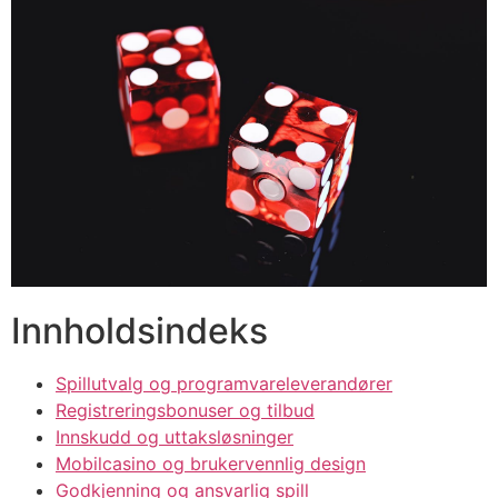
Innholdsindeks
Spillutvalg og programvareleverandører
Registreringsbonuser og tilbud
Innskudd og uttaksløsninger
Mobilcasino og brukervennlig design
Godkjenning og ansvarlig spill