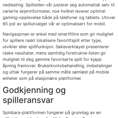
nedlasting. Spillsiden vår justerer seg automatisk selv til
varierte skjermformater, noe hvilket leverer optimal
gaming-opplevelse både på telefoner og tablets. Utover
85 pst av spillutvalget vår er optimalisert for mobil.
Navigasjonen er enkel med smartfiltre som gir mulighet
for spillere raskt lokalisere favorittspill etter type,
utvikler eller spillfunksjon. Søkeverktøyet presenterer
raske resultater, mens samtidig foretrukne-listen gir
mulighet til deg gemme favoriserte spill for kjapp
åpning fremover. Brukerkontobehandling, innbetalinger
og uttak fungerer på samme måte sømløst på mobile
enheter som på stasjonære plattformer.
Godkjenning og
spilleransvar
Spinbara-plattformen fungerer på grunnlag av en