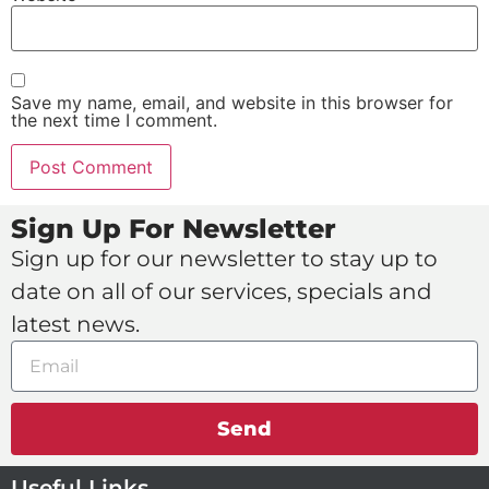
Save my name, email, and website in this browser for
the next time I comment.
Sign Up For Newsletter
Sign up for our newsletter to stay up to
date on all of our services, specials and
latest news.
Send
Useful Links