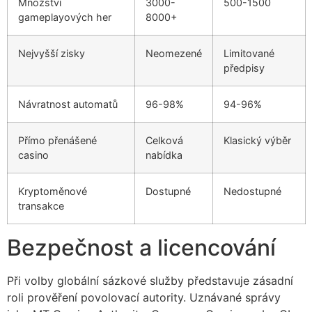
Množství
3000-
500-1500
gameplayových her
8000+
Nejvyšší zisky
Neomezené
Limitované
předpisy
Návratnost automatů
96-98%
94-96%
Přímo přenášené
Celková
Klasický výběr
casino
nabídka
Kryptoměnové
Dostupné
Nedostupné
transakce
Bezpečnost a licencování
Při volby globální sázkové služby představuje zásadní
roli prověření povolovací autority. Uznávané správy