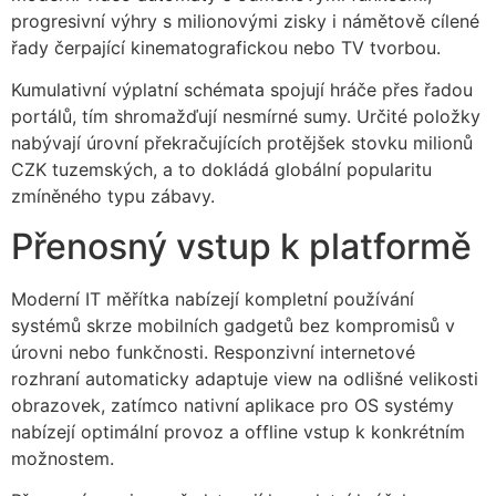
progresivní výhry s milionovými zisky i námětově cílené
řady čerpající kinematografickou nebo TV tvorbou.
Kumulativní výplatní schémata spojují hráče přes řadou
portálů, tím shromažďují nesmírné sumy. Určité položky
nabývají úrovní překračujících protějšek stovku milionů
CZK tuzemských, a to dokládá globální popularitu
zmíněného typu zábavy.
Přenosný vstup k platformě
Moderní IT měřítka nabízejí kompletní používání
systémů skrze mobilních gadgetů bez kompromisů v
úrovni nebo funkčnosti. Responzivní internetové
rozhraní automaticky adaptuje view na odlišné velikosti
obrazovek, zatímco nativní aplikace pro OS systémy
nabízejí optimální provoz a offline vstup k konkrétním
možnostem.