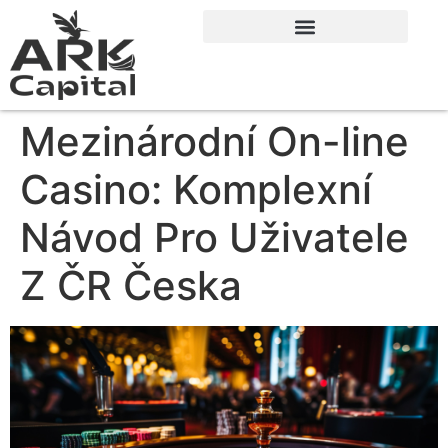
Mezinárodní On-line
Casino: Komplexní
Návod Pro Uživatele
Z ČR Česka