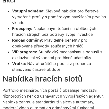
Vstupní odměna:
Slevová nabídka pro čerstvě
vytvořené profily s poměrovým navýšením prvního
vkladu
Freespiny:
Neplaceným točení na oblíbených
hracích strojích bez potřeby svoje investice
Reload odměny:
Pravidelné benefity pro
opakované převody současných hráčů
VIP program:
Stupňovitý mechanismus bonusů s
exkluzivními výhodami pro činné účastníky
Vratka:
Návrat určitého podílu z proher za
stanovené časové období
Nabídka hracích slotů
Portfolio mezinárodních portálů obsahuje množství
různorodých her od uznávaných vývojářských agentur.
Nabídka zahrnuje standardní tříválcové automaty,
moderní video automaty s odměnovými funkcemi,