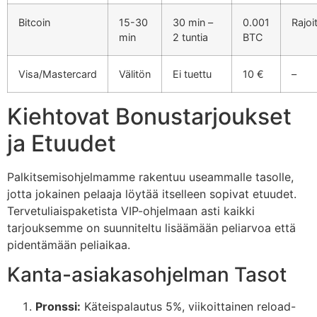
Bitcoin
15-30
30 min –
0.001
Rajoi
min
2 tuntia
BTC
Visa/Mastercard
Välitön
Ei tuettu
10 €
–
Kiehtovat Bonustarjoukset
ja Etuudet
Palkitsemisohjelmamme rakentuu useammalle tasolle,
jotta jokainen pelaaja löytää itselleen sopivat etuudet.
Tervetuliaispaketista VIP-ohjelmaan asti kaikki
tarjouksemme on suunniteltu lisäämään peliarvoa että
pidentämään peliaikaa.
Kanta-asiakasohjelman Tasot
Pronssi:
Käteispalautus 5%, viikoittainen reload-