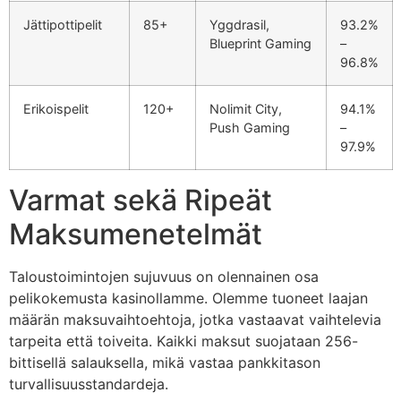
Jättipottipelit
85+
Yggdrasil,
93.2%
Blueprint Gaming
–
96.8%
Erikoispelit
120+
Nolimit City,
94.1%
Push Gaming
–
97.9%
Varmat sekä Ripeät
Maksumenetelmät
Taloustoimintojen sujuvuus on olennainen osa
pelikokemusta kasinollamme. Olemme tuoneet laajan
määrän maksuvaihtoehtoja, jotka vastaavat vaihtelevia
tarpeita että toiveita. Kaikki maksut suojataan 256-
bittisellä salauksella, mikä vastaa pankkitason
turvallisuusstandardeja.