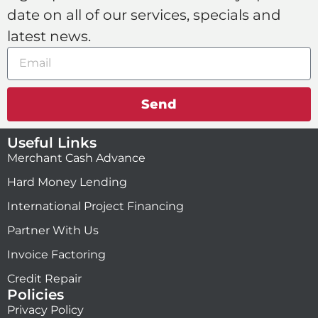
date on all of our services, specials and
latest news.
Send
Useful Links
Merchant Cash Advance
Hard Money Lending
International Project Financing
Partner With Us
Invoice Factoring
Credit Repair
Policies
Privacy Policy