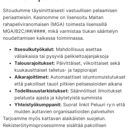
Sitoudumme täysimittaisesti vastuullisen pelaamisen
periaatteisiin. Kasinomme on lisensoitu Maltan
rahapeliviranomaisen (MGA) toimesta lisenssillä
MGA/B2C/##/####, mikä varmistaa tiukan sääntelyn
noudattamisen kaikessa toiminnassa.
Itsesulkutyökalut:
Mahdollisuus asettaa
väliaikaisia tai pysyviä pelikieltoajanjaksoja
Talousrajoitukset:
Päivittäiset, viikoittaiset sekä
kuukausittaiset talletus- ja tappiorajat
Aikarajoittimet:
Automaattiset istuntomuistutukset
että pakolliset tauot pitkien pelisessioiden aikana
Todellisuustarkistukset:
Säännölliset ilmoitukset
pelatusta ajasta ja käytetyistä summista
Yhteistyökumppanit:
Suorat linkit Peluuri ry:n että
muiden auttavien organisaatioiden palveluihin
Tarjoamme myös kattavan alaikäisten suojelun.
Rekisteröitymisprosessimme sisältää pakollisen