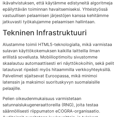
ikävahvistuksen, että käytämme edistyneitä algoritmeja
epäilyttävän toiminnan havaitsemiseksi. Yhteistyössä
vastuullisen pelaamisen järjestöjen kanssa kehitämme
jatkuvasti työkalujamme pelaamisen hallintaan.
Tekninen Infrastruktuuri
Alustamme toimii HTML5-teknologialla, mikä varmistaa
sulavan käyttökokemuksen kaikilla laitteilla ilman
erillistä sovellusta. Mobiilioptimoitu sivustomme
skaalautuu automaattisesti eri näyttökokoihin, sekä pelit
latautuvat ripeästi myös hitaammilla verkkoyhteyksillä.
Palvelimet sijaitsevat Euroopassa, mikä minimoi
latenssin ja maksimoi suorituskyvyn suomalaisille
pelaajille.
Pelien oikeudenmukaisuus varmistetaan
satunnaislukugeneraattoreilla (RNG), joita testaa
säännöllisesti riippumaton eCOGRA-organisaatio.