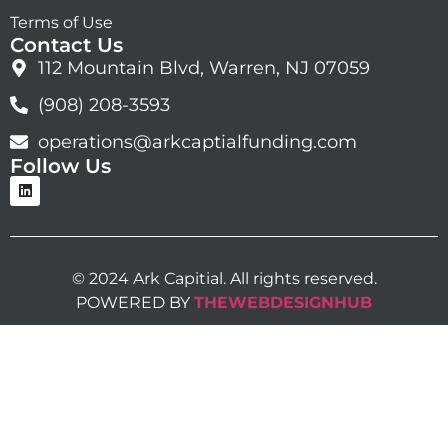
Terms of Use
Contact Us
112 Mountain Blvd, Warren, NJ 07059
(908) 208-3593
operations@arkcaptialfunding.com
Follow Us
© 2024 Ark Capitial. All rights reserved.
POWERED BY
THEWEBDESIGNHUB