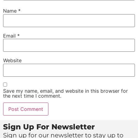
Name
*
Email
*
Website
Save my name, email, and website in this browser for
the next time I comment.
Sign Up For Newsletter
Sign up for our newsletter to stay up to