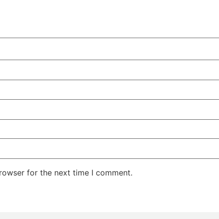
rowser for the next time I comment.