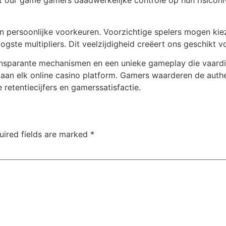
t our game gamers daadwerkelijke controle op hun risiconi
 aan persoonlijke voorkeuren. Voorzichtige spelers mogen ki
ste multipliers. Dit veelzijdigheid creëert ons geschikt vo
ansparante mechanismen en een unieke gameplay die vaardi
 aan elk online casino platform. Gamers waarderen de authe
 retentiecijfers en gamerssatisfactie.
uired fields are marked
*