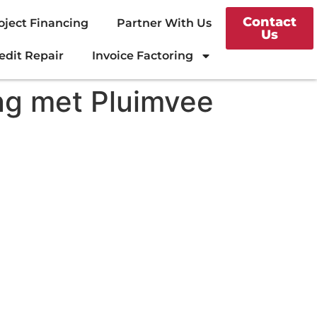
Contact
oject Financing
Partner With Us
Us
edit Repair
Invoice Factoring
ng met Pluimvee