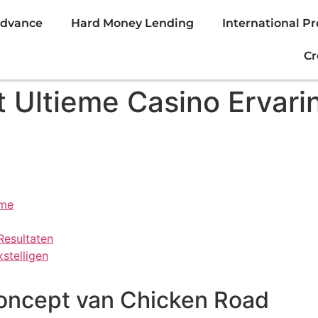
Advance
Hard Money Lending
International Pr
Cr
 Ultieme Casino Ervari
ame
Resultaten
stelligen
concept van Chicken Road