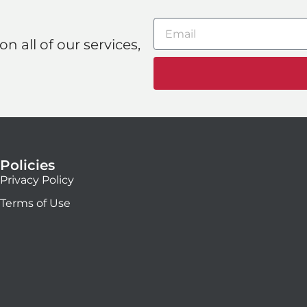
n all of our services,
Policies
Privacy Policy
Terms of Use