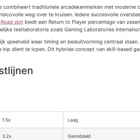
e combineert traditionele arcadekenmerken met moderne 
icovolle weg over te kruisen. Iedere succesvolle oversteek
 Road slot
biedt een Return to Player percentage van zese
elijke testlaboratoria zoals Gaming Laboratories Internation
k speelveld waar timing en besluitvorming centraal staan. 
 de kip dient te lopen. Dit hybride concept van skill-based
tlijnen
1.5x
Laag
3.2x
Gemiddeld