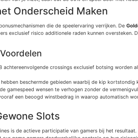
 het Onderscheid Maken
bonusmechanismen die de speelervaring verrijken. De
Gold
elers exclusief risico additionele raden kunnen oversteken.
 Voordelen
8 achtereenvolgende crossings exclusief botsing worden al
 hebben beschermde gebieden waarbij de kip kortstondig k
 de gamespeed wensen te verhogen zonder de vermenigvuld
vooraf een beoogd winstbedrag in waarop automatisch word
Gewone Slots
es is de actieve participatie van gamers bij het resultaat. T