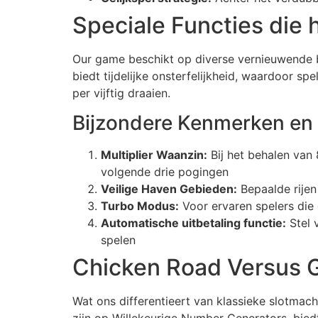
Speciale Functies die
Our game beschikt op diverse vernieuwende 
biedt tijdelijke onsterfelijkheid, waardoor sp
per vijftig draaien.
Bijzondere Kenmerken en
Multiplier Waanzin:
Bij het behalen van 
volgende drie pogingen
Veilige Haven Gebieden:
Bepaalde rijen
Turbo Modus:
Voor ervaren spelers die
Automatische uitbetaling functie:
Stel 
spelen
Chicken Road Versus 
Wat ons differentieert van klassieke slotmachin