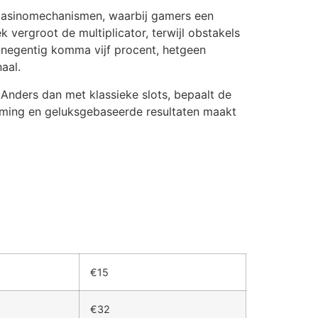
casinomechanismen, waarbij gamers een
 vergroot de multiplicator, terwijl obstakels
nnegentig komma vijf procent, hetgeen
aal.
Anders dan met klassieke slots, bepaalt de
 gaming en geluksgebaseerde resultaten maakt
€15
€32