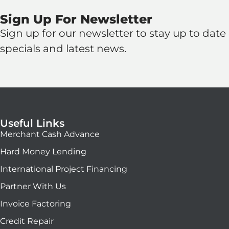
Sign Up For Newsletter
Sign up for our newsletter to stay up to date o
specials and latest news.
Useful Links
Merchant Cash Advance
Hard Money Lending
International Project Financing
Partner With Us
Invoice Factoring
Credit Repair