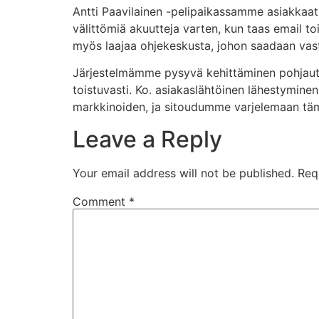
Antti Paavilainen -pelipaikassamme asiakkaat 
välittömiä akuutteja varten, kun taas email t
myös laajaa ohjekeskusta, johon saadaan vasta
Järjestelmämme pysyvä kehittäminen pohjautu
toistuvasti. Ko. asiakaslähtöinen lähestymi
markkinoiden, ja sitoudumme varjelemaan tämä
Leave a Reply
Your email address will not be published.
Req
Comment
*