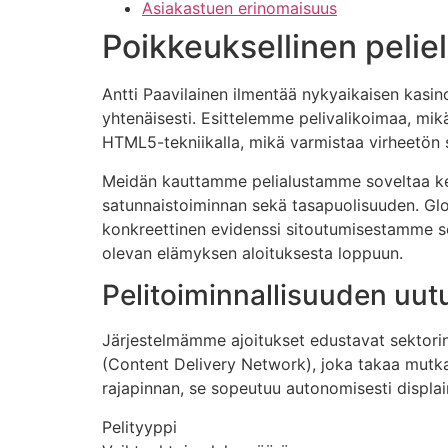
Asiakastuen erinomaisuus
Poikkeuksellinen pelie
Antti Paavilainen ilmentää nykyaikaisen kasi
yhtenäisesti. Esittelemme pelivalikoimaa, mikä
HTML5-tekniikalla, mikä varmistaa virheetön so
Meidän kauttamme pelialustamme soveltaa ke
satunnaistoiminnan sekä tasapuolisuuden. Glo
konkreettinen evidenssi sitoutumisestamme s
olevan elämyksen aloituksesta loppuun.
Pelitoiminnallisuuden uut
Järjestelmämme ajoitukset edustavat sektori
(Content Delivery Network), joka takaa mutk
rajapinnan, se sopeutuu autonomisesti displai
Pelityyppi