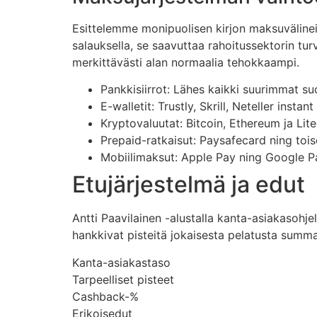
Esittelemme monipuolisen kirjon maksuvälineitä
salauksella, se saavuttaa rahoitussektorin tur
merkittävästi alan normaalia tehokkaampi.
Pankkisiirrot: Lähes kaikki suurimmat s
E-walletit: Trustly, Skrill, Neteller instant 
Kryptovaluutat: Bitcoin, Ethereum ja Li
Prepaid-ratkaisut: Paysafecard ning toi
Mobiilimaksut: Apple Pay ning Google
Etujärjestelmä ja edut
Antti Paavilainen -alustalla kanta-asiakasohj
hankkivat pisteitä jokaisesta pelatusta summa
Kanta-asiakastaso
Tarpeelliset pisteet
Cashback-%
Erikoisedut