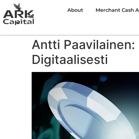
About
Merchant Cash 
Antti Paavilainen
Digitaalisesti