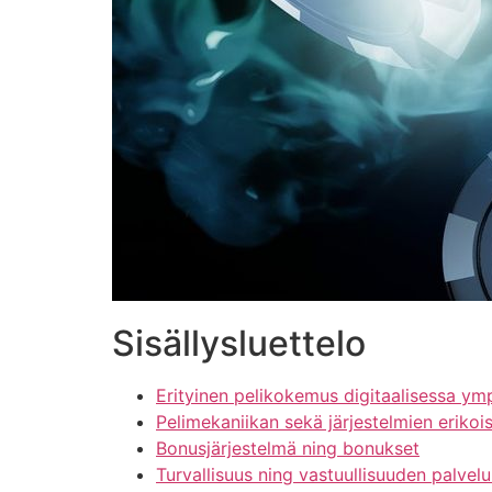
Sisällysluettelo
Erityinen pelikokemus digitaalisessa ym
Pelimekaniikan sekä järjestelmien eriko
Bonusjärjestelmä ning bonukset
Turvallisuus ning vastuullisuuden palve