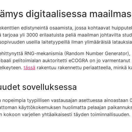
lämys digitaalisessa maailma
nokenttien edistyneintä osaamista, jossa kohtaavat huipput
 tarjoaa yli 3000 erilaatuista peliä maailman johtavilta stu
pivuuden useilla laitetyypeillä ilman ylimääräisiä latauksia
hittynyttä RNG-mekanismia (Random Number Generator), se 
baali pelitoimialan auktoritetti eCOGRA on jo varmentanut 
elkeyteen.
tässä
rakentuu rakennettu periaatteella, minkä ka
uudet sovelluksessa
n nopeimpia tyypillisen vastausajan asettuessa ainoastaan
attoman käyttökokemuksen huolimatta pelaajan paikannukse
n kokoon varjellen yhtäaikaisesti täyden toiminnallisuuden.