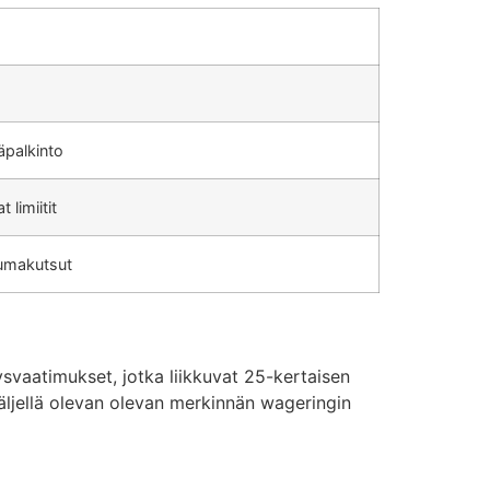
äpalkinto
limiitit
tumakutsut
vaatimukset, jotka liikkuvat 25-kertaisen
äljellä olevan olevan merkinnän wageringin