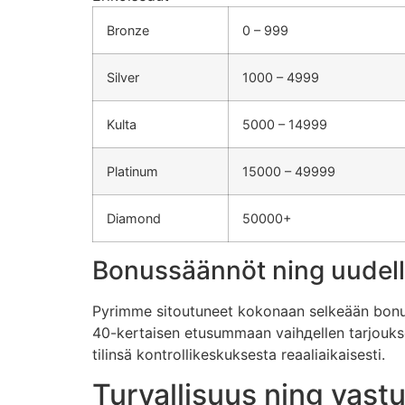
Bronze
0 – 999
Silver
1000 – 4999
Kulta
5000 – 14999
Platinum
15000 – 49999
Diamond
50000+
Bonussäännöt ning uudel
Pyrimme sitoutuneet kokonaan selkeään bonusj
40-kertaisen etusummaan vaihдellen tarjoukse
tilinsä kontrollikeskuksesta reaaliaikaisesti.
Turvallisuus ning vas