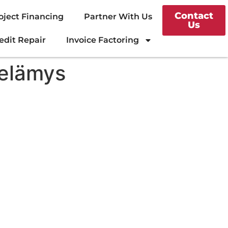
Contact
oject Financing
Partner With Us
Us
edit Repair
Invoice Factoring
ielämys