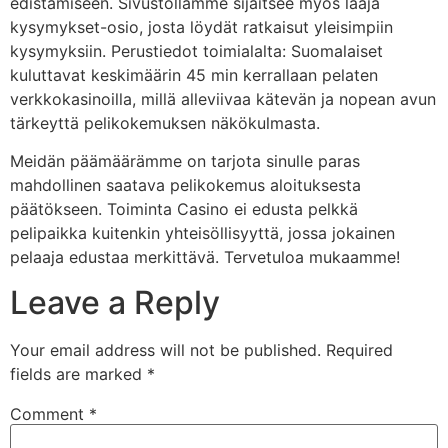
edistämiseen. Sivustollamme sijaitsee myös laaja
kysymykset-osio, josta löydät ratkaisut yleisimpiin
kysymyksiin. Perustiedot toimialalta: Suomalaiset
kuluttavat keskimäärin 45 min kerrallaan pelaten
verkkokasinoilla, millä alleviivaa kätevän ja nopean avun
tärkeyttä pelikokemuksen näkökulmasta.
Meidän päämäärämme on tarjota sinulle paras
mahdollinen saatava pelikokemus aloituksesta
päätökseen. Toiminta Casino ei edusta pelkkä
pelipaikka kuitenkin yhteisöllisyyttä, jossa jokainen
pelaaja edustaa merkittävä. Tervetuloa mukaamme!
Leave a Reply
Your email address will not be published.
Required
fields are marked
*
Comment
*