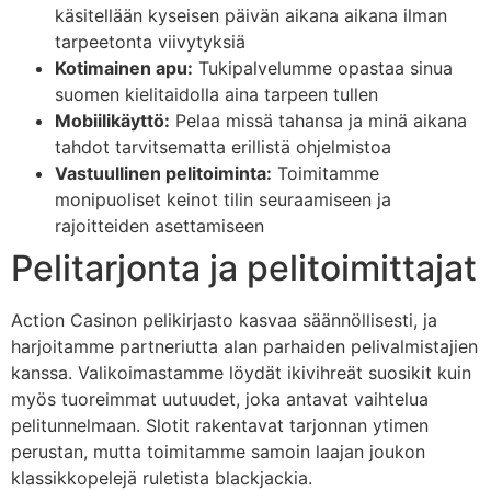
käsitellään kyseisen päivän aikana aikana ilman
tarpeetonta viivytyksiä
Kotimainen apu:
Tukipalvelumme opastaa sinua
suomen kielitaidolla aina tarpeen tullen
Mobiilikäyttö:
Pelaa missä tahansa ja minä aikana
tahdot tarvitsematta erillistä ohjelmistoa
Vastuullinen pelitoiminta:
Toimitamme
monipuoliset keinot tilin seuraamiseen ja
rajoitteiden asettamiseen
Pelitarjonta ja pelitoimittajat
Action Casinon pelikirjasto kasvaa säännöllisesti, ja
harjoitamme partneriutta alan parhaiden pelivalmistajien
kanssa. Valikoimastamme löydät ikivihreät suosikit kuin
myös tuoreimmat uutuudet, joka antavat vaihtelua
pelitunnelmaan. Slotit rakentavat tarjonnan ytimen
perustan, mutta toimitamme samoin laajan joukon
klassikkopelejä ruletista blackjackia.