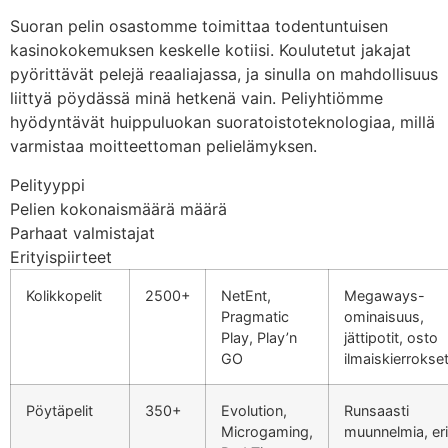
Suoran pelin osastomme toimittaa todentuntuisen
kasinokokemuksen keskelle kotiisi. Koulutetut jakajat
pyörittävät pelejä reaaliajassa, ja sinulla on mahdollisuus
liittyä pöydässä minä hetkenä vain. Peliyhtiömme
hyödyntävät huippuluokan suoratoistoteknologiaa, millä
varmistaa moitteettoman pelielämyksen.
Pelityyppi
Pelien kokonaismäärä määrä
Parhaat valmistajat
Erityispiirteet
Kolikkopelit
2500+
NetEnt,
Megaways-
Pragmatic
ominaisuus,
Play, Play’n
jättipotit, osto
GO
ilmaiskierrokse
Pöytäpelit
350+
Evolution,
Runsaasti
Microgaming,
muunnelmia, eri