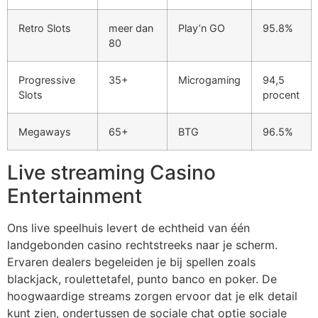
Retro Slots
meer dan
Play’n GO
95.8%
80
Progressive
35+
Microgaming
94,5
Slots
procent
Megaways
65+
BTG
96.5%
Live streaming Casino
Entertainment
Ons live speelhuis levert de echtheid van één
landgebonden casino rechtstreeks naar je scherm.
Ervaren dealers begeleiden je bij spellen zoals
blackjack, roulettetafel, punto banco en poker. De
hoogwaardige streams zorgen ervoor dat je elk detail
kunt zien, ondertussen de sociale chat optie sociale