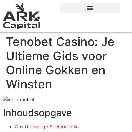
Tenobet Casino: Je
Ultieme Gids voor
Online Gokken en
Winsten
Inhoudsopgave
Ons Uitvoerige Spelportfolio