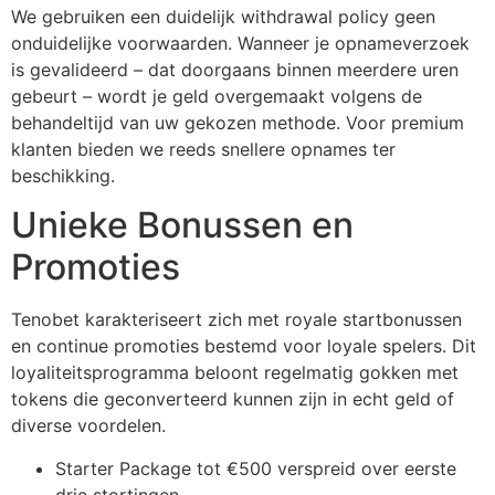
We gebruiken een duidelijk withdrawal policy geen
onduidelijke voorwaarden. Wanneer je opnameverzoek
is gevalideerd – dat doorgaans binnen meerdere uren
gebeurt – wordt je geld overgemaakt volgens de
behandeltijd van uw gekozen methode. Voor premium
klanten bieden we reeds snellere opnames ter
beschikking.
Unieke Bonussen en
Promoties
Tenobet karakteriseert zich met royale startbonussen
en continue promoties bestemd voor loyale spelers. Dit
loyaliteitsprogramma beloont regelmatig gokken met
tokens die geconverteerd kunnen zijn in echt geld of
diverse voordelen.
Starter Package tot €500 verspreid over eerste
drie stortingen