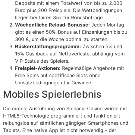
Deposits mit einem Totalwert von bis zu 2.000
Euro plus 200 Freispiele. Die Wettbedingungen
liegen bei fairen 35x für Bonusbeträge.
Wöchentliche Reload-Bonusse:
Jeden Montag
gibt es einen 50%-Bonus auf Einzahlungen bis zu
300 €, um die Woche optimal zu starten.
Rückerstattungsprogramm:
Zwischen 5% und
15% Cashback auf Nettoverluste, abhängig vom
VIP-Status des Spielers.
Freispiel-Aktionen:
Regelmäßige Angebote mit
Free Spins auf spezifische Slots ohne
Umsatzbedingungen für Gewinne.
Mobiles Spielerlebnis
Die mobile Ausführung von Spinania Casino wurde mit
HTML5-Technologie programmiert und funktioniert
reibungslos auf sämtlichen gängigen Smartphones und
Tablets. Eine native App ist nicht notwendig – der