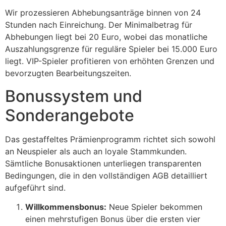
Wir prozessieren Abhebungsanträge binnen von 24
Stunden nach Einreichung. Der Minimalbetrag für
Abhebungen liegt bei 20 Euro, wobei das monatliche
Auszahlungsgrenze für reguläre Spieler bei 15.000 Euro
liegt. VIP-Spieler profitieren von erhöhten Grenzen und
bevorzugten Bearbeitungszeiten.
Bonussystem und
Sonderangebote
Das gestaffeltes Prämienprogramm richtet sich sowohl
an Neuspieler als auch an loyale Stammkunden.
Sämtliche Bonusaktionen unterliegen transparenten
Bedingungen, die in den vollständigen AGB detailliert
aufgeführt sind.
Willkommensbonus:
Neue Spieler bekommen
einen mehrstufigen Bonus über die ersten vier