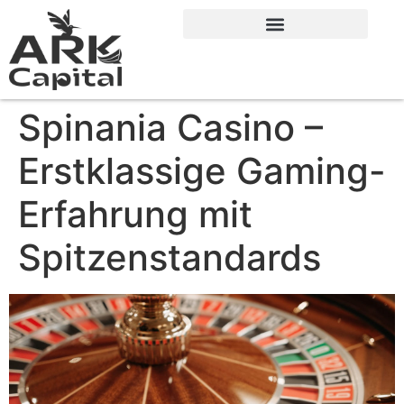
Spinania Casino –
Erstklassige Gaming-
Erfahrung mit
Spitzenstandards