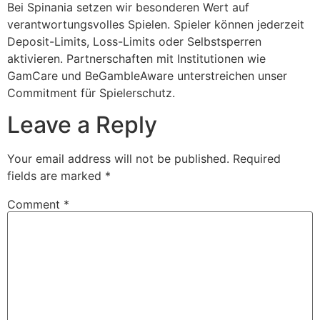
Bei Spinania setzen wir besonderen Wert auf
verantwortungsvolles Spielen. Spieler können jederzeit
Deposit-Limits, Loss-Limits oder Selbstsperren
aktivieren. Partnerschaften mit Institutionen wie
GamCare und BeGambleAware unterstreichen unser
Commitment für Spielerschutz.
Leave a Reply
Your email address will not be published.
Required
fields are marked
*
Comment
*