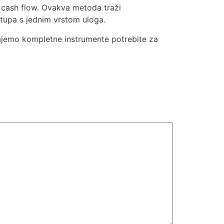
an cash flow. Ovakva metoda traži
tupa s jednim vrstom uloga.
dajemo kompletne instrumente potrebite za