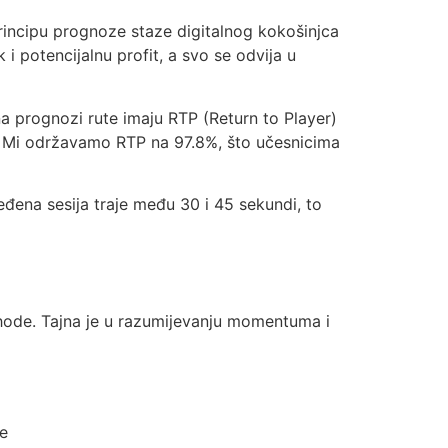
rincipu prognoze staze digitalnog kokošinjca
i potencijalnu profit, a svo se odvija u
a prognozi rute imaju RTP (Return to Player)
ju. Mi održavamo RTP na 97.8%, što učesnicima
đena sesija traje među 30 i 45 sekundi, to
 ishode. Tajna je u razumijevanju momentuma i
he