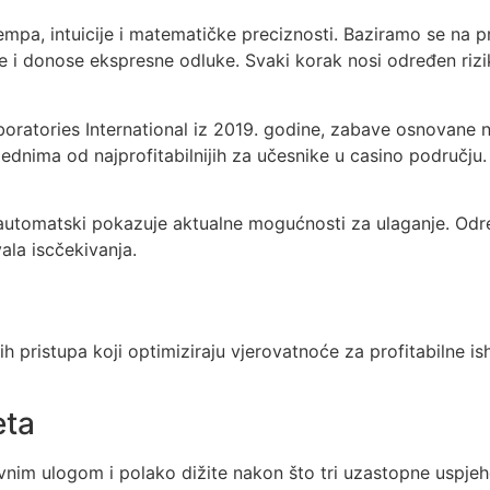
pa, intuicije i matematičke preciznosti. Baziramo se na p
 i donose ekspresne odluke. Svaki korak nosi određen rizik 
boratories International iz 2019. godine, zabave osnovane n
 jednima od najprofitabilnijih za učesnike u casino područ
 automatski pokazuje aktualne mogućnosti za ulaganje. Odre
ala iscčekivanja.
nih pristupa koji optimiziraju vjerovatnoće za profitabilne
eta
nim ulogom i polako dižite nakon što tri uzastopne uspje