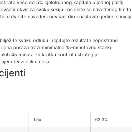
stirate veće od 5% cjelokupnog kapitala u jednoj partiji
novčani okvir za svaku sesiju i oslonite se navedenog limit
, izdvojite navedeni novčani dio i nastavite jedino s inic
ilježite svaku odluku i ispitujte rezultate nepristrano
stopna poraza traži minimalno 15-minutovnu stanku
kih 45 minuta za kratku kontrolu strategije
cajem tenzije ili umora
cijenti
1.5x
62.3%