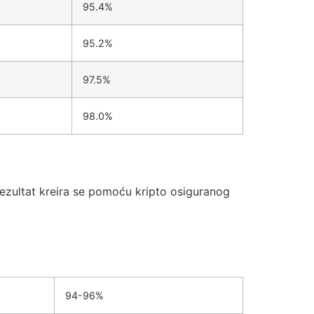
95.4%
95.2%
97.5%
98.0%
 rezultat kreira se pomoću kripto osiguranog
94-96%