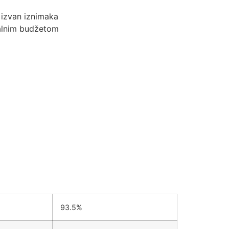
a izvan iznimaka
ijalnim budžetom
93.5%