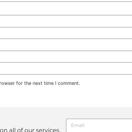
rowser for the next time I comment.
n all of our services,