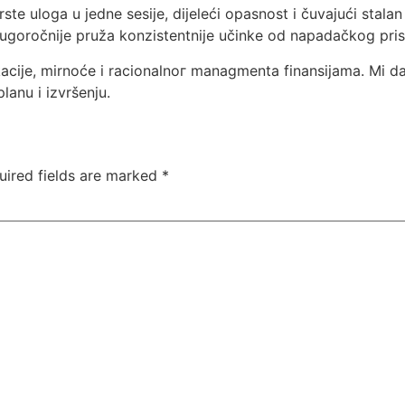
vrste uloga u jedne sesije, dijeleći opasnost i čuvajući stal
ugoročnije pruža konzistentnije učinke od napadačkog pris
ukacije, mirnoće i racionalnог managmenta finansijama. Mi 
lanu i izvršenju.
uired fields are marked
*