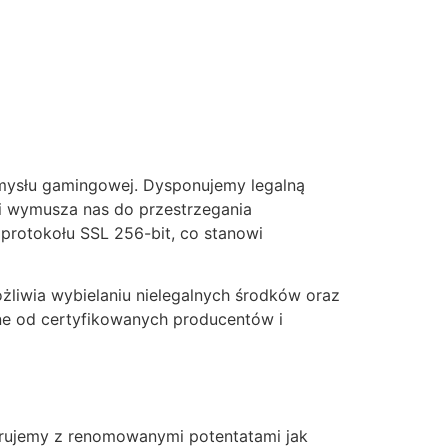
emysłu gamingowej. Dysponujemy legalną
i wymusza nas do przestrzegania
protokołu SSL 256-bit, co stanowi
liwia wybielaniu nielegalnych środków oraz
ane od certyfikowanych producentów i
rujemy z renomowanymi potentatami jak