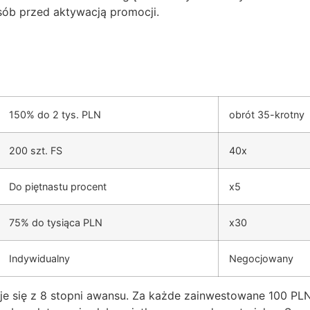
sób przed aktywacją promocji.
150% do 2 tys. PLN
obrót 35-krotny
200 szt. FS
40x
Do piętnastu procent
x5
75% do tysiąca PLN
x30
Indywidualny
Negocjowany
e się z 8 stopni awansu. Za każde zainwestowane 100 PLN 