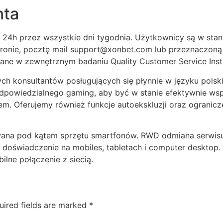
nta
24h przez wszystkie dni tygodnia. Użytkownicy są w stan
onie, pocztę mail support@xonbet.com lub przeznaczoną lin
owane w zewnętrznym badaniu Quality Customer Service Ins
ch konsultantów posługujących się płynnie w języku polsk
odpowiedzialnego gaming, aby być w stanie efektywnie w
. Oferujemy również funkcje autoekskluzji oraz ogranicze
wana pod kątem sprzętu smartfonów. RWD odmiana serwisu
doświadczenie na mobiles, tabletach i computer desktop. 
ilne połączenie z siecią.
uired fields are marked
*