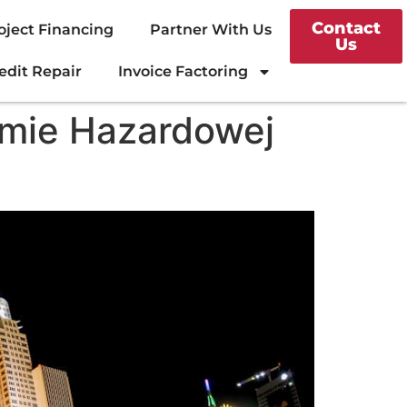
Contact
oject Financing
Partner With Us
Us
edit Repair
Invoice Factoring
rmie Hazardowej