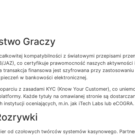
ństwo Graczy
całkowitej kompatybilności z światowymi przepisami prz
8/JAZ), co certyfikuje prawomocność naszych aktywności 
 transakcja finansowa jest szyfrowana przy zastosowaniu 
ieczeń w bankowości elektronicznej.
parciu z zasadami KYC (Know Your Customer), co uniemoż
 platformy. Każde tytuły na omawianej stronie są dostarcz
 instytucji oceniających, m.in. jak iTech Labs lub eCOGRA.
Rozrywki
 gier od czołowych twórców systemów kasynowego. Partne