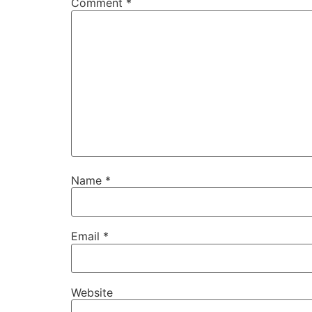
Comment
*
Name
*
Email
*
Website