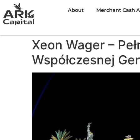
About
Merchant Cash 
Xeon Wager – Pełn
Współczesnej Gen