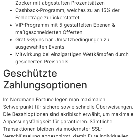
Zocker mit abgestuften Prozentsätzen
Cashback-Programm, welches zu an 15% der
Fehlbeträge zurückerstattet
VIP-Programm mit 5 gestaffelten Ebenen &
maßgeschneiderten Offerten
Gratis-Spins bar Umsatzbedingungen zu
ausgewählten Events
Mitwirkung bei einzigartigen Wettkämpfen durch
gesicherten Preispools
Geschützte
Zahlungsoptionen
Im Nordmann Fortune legen man maximalen
Schwerpunkt für sichere sowie schnelle Überweisungen.
Die Bezahloptionen sind akribisch erwählt, um maximale
Anpassungsfähigkeit für garantieren. Sämtliche
Transaktionen bleiben via modernster SSL-
Verschlüsselung abgeschirmt, damit Eure individuellen