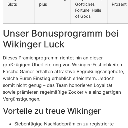
Slots
plus
Göttliches
Prozent
Fortune, Halle
of Gods
Unser Bonusprogramm bei
Wikinger Luck
Dieses Prämienprogramm richtet hin an dieser
großzügigen Überlieferung von Wikinger-Festlichkeiten.
Frische Gamer erhalten attraktive Begrüßungsangebote,
welche Euren Einstieg erheblich erleichtern. Jedoch
somit nicht genug – das Team honorieren Loyalität
sowie prämieren regelmäßige Zocker via einzigartigen
Vergünstigungen.
Vorteile zu treue Wikinger
Siebentägige Nachladeprämien zu registrierte