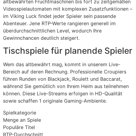
altbewährten Fruchtmaschinen bis fort zu zeitgemäßen
Videospielautomaten mit komplexen Zusatzfunktionen –
im Viking Luck findet jeder Spieler sein passende
Abenteuer. Jene RTP-Werte rangieren generell im
überdurchschnittlichen Level, wodurch Ihre
Gewinnchancen deutlich steigert.
Tischspiele für planende Spieler
Wem das altbewährt mag, kommt in unserem Live-
Bereich auf deren Rechnung. Professionelle Croupiers
führen Runden von Blackjack, Roulett und Baccarat,
während Sie gemütlich von Ihrem Heim aus teilnehmen
können. Diese Live-Streams erfolgen in HD-Qualität
sowie schaffen 1 originale Gaming-Ambiente.
Spielkategorie
Menge an Spiele
Populäre Titel
RTP-Durchschnitt