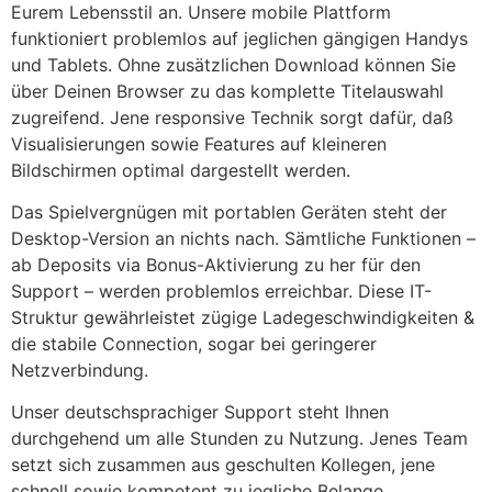
Eurem Lebensstil an. Unsere mobile Plattform
funktioniert problemlos auf jeglichen gängigen Handys
und Tablets. Ohne zusätzlichen Download können Sie
über Deinen Browser zu das komplette Titelauswahl
zugreifend. Jene responsive Technik sorgt dafür, daß
Visualisierungen sowie Features auf kleineren
Bildschirmen optimal dargestellt werden.
Das Spielvergnügen mit portablen Geräten steht der
Desktop-Version an nichts nach. Sämtliche Funktionen –
ab Deposits via Bonus-Aktivierung zu her für den
Support – werden problemlos erreichbar. Diese IT-
Struktur gewährleistet zügige Ladegeschwindigkeiten &
die stabile Connection, sogar bei geringerer
Netzverbindung.
Unser deutschsprachiger Support steht Ihnen
durchgehend um alle Stunden zu Nutzung. Jenes Team
setzt sich zusammen aus geschulten Kollegen, jene
schnell sowie kompetent zu jegliche Belange