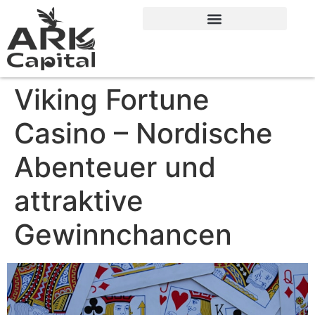
Viking Fortune
Casino – Nordische
Abenteuer und
attraktive
Gewinnchancen