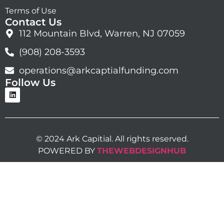
Terms of Use
Contact Us
112 Mountain Blvd, Warren, NJ 07059
(908) 208-3593
operations@arkcaptialfunding.com
Follow Us
© 2024 Ark Capitial. All rights reserved.
POWERED BY
THEWEBDESIGNHUB