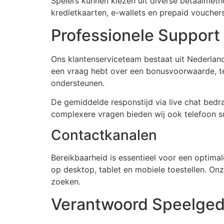
Spelers kunnen kiezen uit diverse betaalmetho
kredietkaarten, e-wallets en prepaid voucher
Professionele Support
Ons klantenserviceteam bestaat uit Nederlan
een vraag hebt over een bonusvoorwaarde, tec
ondersteunen.
De gemiddelde responstijd via live chat bedr
complexere vragen bieden wij ook telefoon s
Contactkanalen
Bereikbaarheid is essentieel voor een optima
op desktop, tablet en mobiele toestellen. O
zoeken.
Verantwoord Speelge