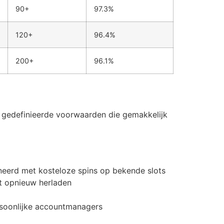
90+
97.3%
120+
96.4%
200+
96.1%
jk gedefinieerde voorwaarden die gemakkelijk
eerd met kosteloze spins op bekende slots
nt opnieuw herladen
ersoonlijke accountmanagers