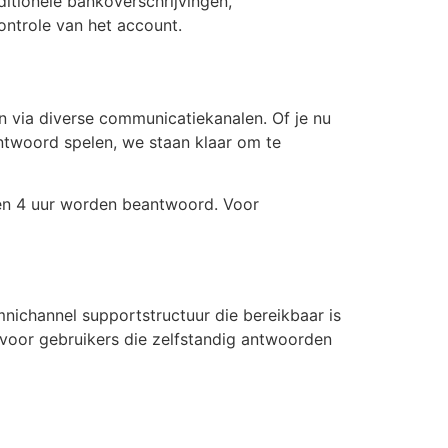
ditionele bankoverschrijvingen,
ontrole van het account.
n via diverse communicatiekanalen. Of je nu
ntwoord spelen, we staan klaar om te
nen 4 uur worden beantwoord. Voor
nichannel supportstructuur die bereikbaar is
voor gebruikers die zelfstandig antwoorden