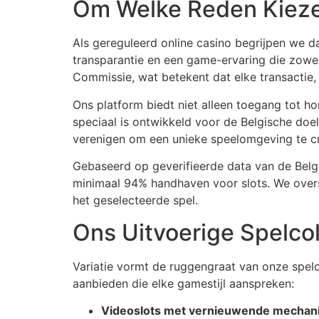
Om Welke Reden Kieze
Als gereguleerd online casino begrijpen we d
transparantie en een game-ervaring die zowe
Commissie, wat betekent dat elke transactie, 
Ons platform biedt niet alleen toegang tot 
speciaal is ontwikkeld voor de Belgische doe
verenigen om een unieke speelomgeving te c
Gebaseerd op geverifieerde data van de Belgi
minimaal 94% handhaven voor slots. We over
het geselecteerde spel.
Ons Uitvoerige Spelcol
Variatie vormt de ruggengraat van onze spel
aanbieden die elke gamestijl aanspreken:
Videoslots met vernieuwende mechani