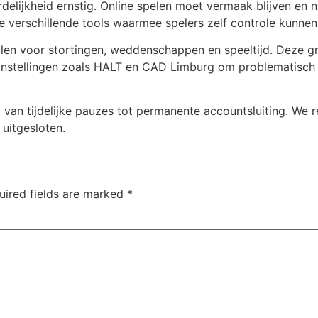
ijkheid ernstig. Online spelen moet vermaak blijven en ni
e verschillende tools waarmee spelers zelf controle kunne
tellen voor stortingen, weddenschappen en speeltijd. Deze
instellingen zoals HALT en CAD Limburg om problematisch 
rend van tijdelijke pauzes tot permanente accountsluiting. 
uitgesloten.
uired fields are marked
*