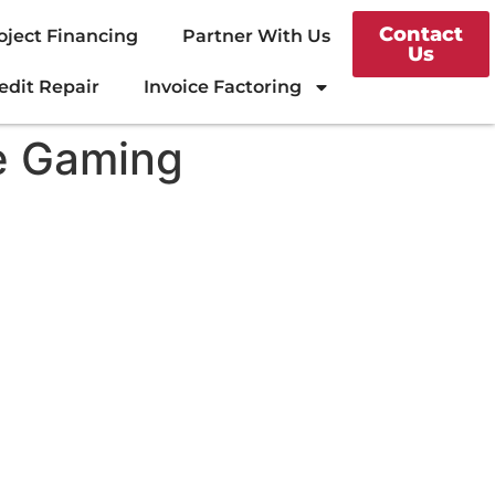
Contact
oject Financing
Partner With Us
Us
edit Repair
Invoice Factoring
e Gaming