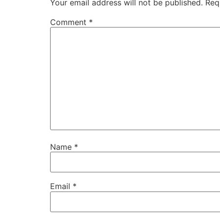
Your email address will not be published.
Req
Comment
*
Name
*
Email
*