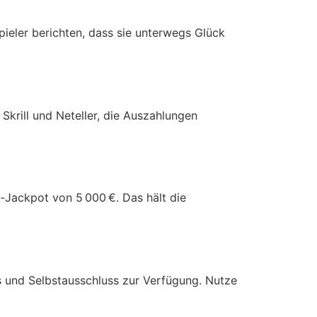
Spieler berichten, dass sie unterwegs Glück
Skrill und Neteller, die Auszahlungen
iv‑Jackpot von 5 000 €. Das hält die
ts und Selbstausschluss zur Verfügung. Nutze