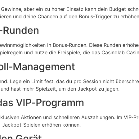
 Gewinne, aber ein zu hoher Einsatz kann dein Budget schn
erieren und deine Chancen auf den Bonus‑Trigger zu erhöhen
s‑Runden
Gewinnmöglichkeiten in Bonus‑Runden. Diese Runden erhöhen
pielregeln und nutze die Freispiele, die das Casinolab Casi
roll‑Management
d. Lege ein Limit fest, das du pro Session nicht überschrei
e und hast mehr Spielzeit, um den Jackpot zu jagen.
r das VIP‑Programm
xklusiven Aktionen und schnelleren Auszahlungen. Im VIP‑Pr
 Jackpot‑Spielen erhöhen können.
len Gerät