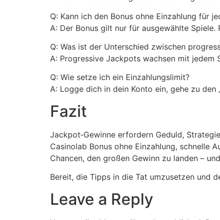
Q: Kann ich den Bonus ohne Einzahlung für j
A: Der Bonus gilt nur für ausgewählte Spiele
Q: Was ist der Unterschied zwischen progres
A: Progressive Jackpots wachsen mit jedem S
Q: Wie setze ich ein Einzahlungslimit?
A: Logge dich in dein Konto ein, gehe zu den
Fazit
Jackpot‑Gewinne erfordern Geduld, Strategie 
Casinolab Bonus ohne Einzahlung, schnelle A
Chancen, den großen Gewinn zu landen – und d
Bereit, die Tipps in die Tat umzusetzen und
Leave a Reply