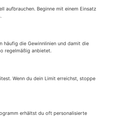
ell aufbrauchen. Beginne mit einem Einsatz
.
 häufig die Gewinnlinien und damit die
no regelmäßig anbietet.
test. Wenn du dein Limit erreichst, stoppe
ogramm erhältst du oft personalisierte