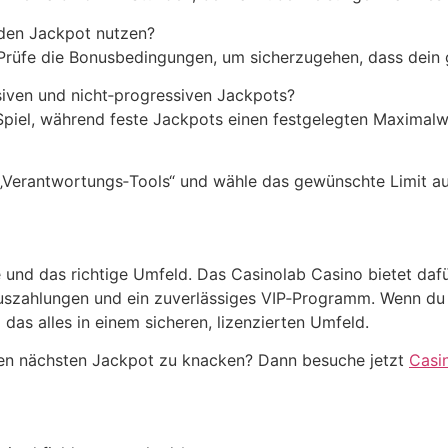
eden Jackpot nutzen?
. Prüfe die Bonusbedingungen, um sicherzugehen, dass dein 
siven und nicht‑progressiven Jackpots?
piel, während feste Jackpots einen festgelegten Maximalw
 „Verantwortungs‑Tools“ und wähle das gewünschte Limit au
und das richtige Umfeld. Das Casinolab Casino bietet dafür
uszahlungen und ein zuverlässiges VIP‑Programm. Wenn du 
as alles in einem sicheren, lizenzierten Umfeld.
 den nächsten Jackpot zu knacken? Dann besuche jetzt
Casi