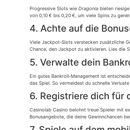
Progressive Slots wie
Dragonia
bieten riesige
von 0,10 € bis 0,20 €, um viele Spins zu gen
4. Achte auf die Bonu
Viele Jackpot‑Slots verstecken zusätzliche 
Chance, den Jackpot zu aktivieren. Lies die S
5. Verwalte dein Bank
Ein gutes Bankroll‑Management ist entscheiden
das Spiel. So vermeidest du schnelle Verlust
6. Registriere dich fü
Casinolab Casino belohnt treue Spieler mit e
Bonusangebote, die deine Gewinnchancen bei
7. Spiele auf dem mobi