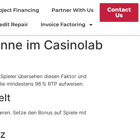
Contact
oject Financing
Partner With Us
Us
edit Repair
Invoice Factoring
inne im Casinolab
 Spieler übersehen diesen Faktor und
 die mindestens 96 % RTP aufweisen.
elt
ieren. Setze den Bonus auf Spiele mit
tz