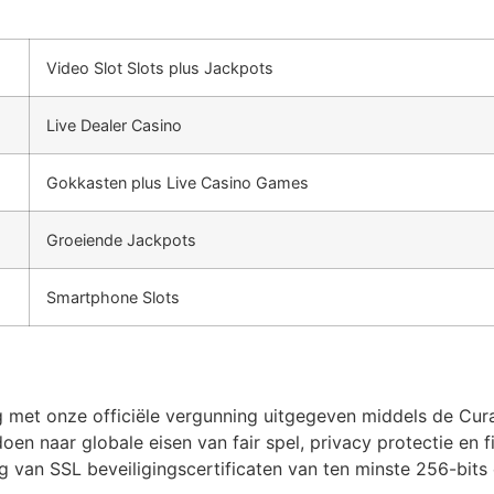
Video Slot Slots plus Jackpots
Live Dealer Casino
Gokkasten plus Live Casino Games
Groeiende Jackpots
Smartphone Slots
ng met onze officiële vergunning uitgegeven middels de Cu
en naar globale eisen van fair spel, privacy protectie en f
 van SSL beveiligingscertificaten van ten minste 256-bits 