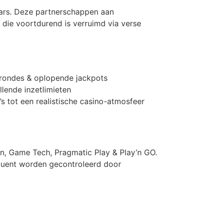
ars. Deze partnerschappen aan
die voortdurend is verruimd via verse
srondes & oplopende jackpots
llende inzetlimieten
s tot een realistische casino-atmosfeer
on, Game Tech, Pragmatic Play & Play’n GO.
equent worden gecontroleerd door