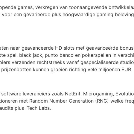
lopende games, verkregen van toonaangevende ontwikkela
 voor een gevarieerde plus hoogwaardige gaming beleving 
omaten naar geavanceerde HD slots met geavanceerde bonu
e spel, black jack, punto banco en pokerspellen in verschi
iers verzenden rechtstreeks vanaf gespecialiseerde studio’
prijzenpotten kunnen groeien richting vele miljoenen EUR
e software leveranciers zoals NetEnt, Microgaming, Evoluti
unctioneren met Random Number Generation (RNG) welke fr
audits plus iTech Labs.