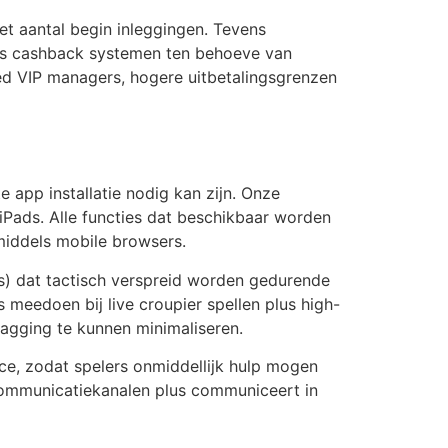
et aantal begin inleggingen. Tevens
lus cashback systemen ten behoeve van
ted VIP managers, hogere uitbetalingsgrenzen
app installatie nodig kan zijn. Onze
iPads. Alle functies dat beschikbaar worden
middels mobile browsers.
s) dat tactisch verspreid worden gedurende
meedoen bij live croupier spellen plus high-
agging te kunnen minimaliseren.
ce, zodat spelers onmiddellijk hulp mogen
 communicatiekanalen plus communiceert in