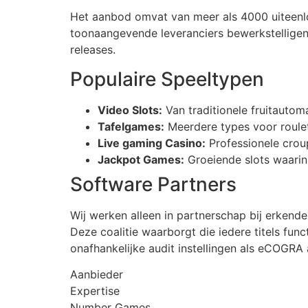
Het aanbod omvat van meer als 4000 uiteen
toonaangevende leveranciers bewerkstelligen
releases.
Populaire Speeltypen
Video Slots:
Van traditionele fruitaut
Tafelgames:
Meerdere types voor roulett
Live gaming Casino:
Professionele croup
Jackpot Games:
Groeiende slots waarin 
Software Partners
Wij werken alleen in partnerschap bij erkend
Deze coalitie waarborgt die iedere titels f
onafhankelijke audit instellingen als eCOGRA 
Aanbieder
Expertise
Number Games