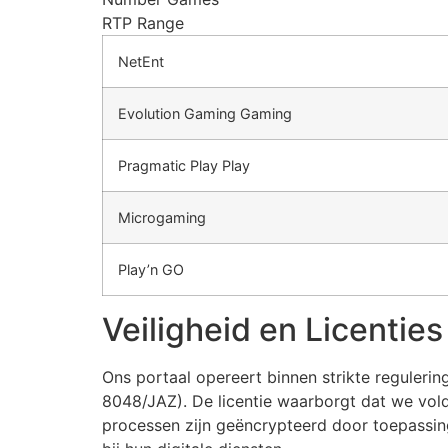
RTP Range
NetEnt
Evolution Gaming Gaming
Pragmatic Play Play
Microgaming
Play’n GO
Veiligheid en Licenties
Ons portaal opereert binnen strikte reguleri
8048/JAZ). De licentie waarborgt dat we voldo
processen zijn geëncrypteerd door toepassing