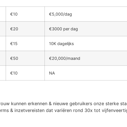
€10
€5,000/dag
€20
€3000 per dag
€15
10K dagelijks
€50
€20,000/maand
€10
NA
uw kunnen erkennen & nieuwe gebruikers onze sterke start
terms & inzetvereisten dat variëren rond 30x tot vijfenveer