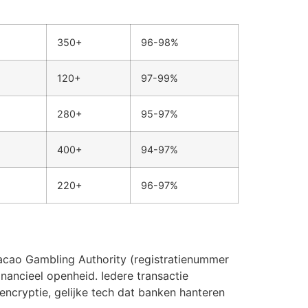
350+
96-98%
120+
97-99%
280+
95-97%
400+
94-97%
220+
96-97%
racao Gambling Authority (registratienummer
inancieel openheid. Iedere transactie
encryptie, gelijke tech dat banken hanteren