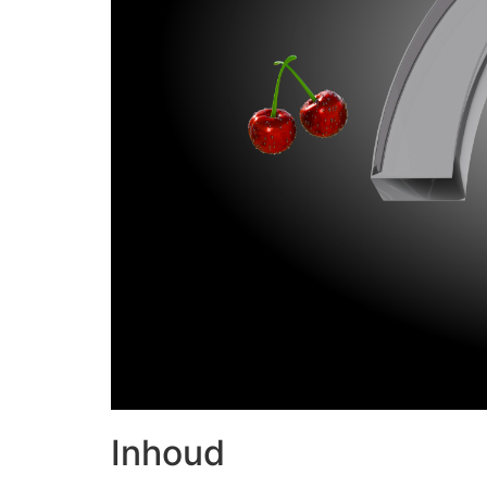
Inhoud