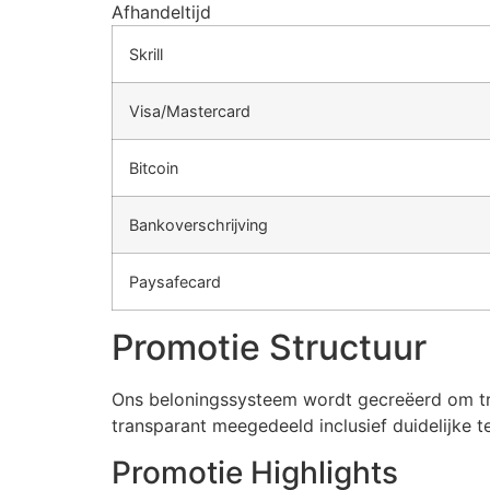
Afhandeltijd
Skrill
Visa/Mastercard
Bitcoin
Bankoverschrijving
Paysafecard
Promotie Structuur
Ons beloningssysteem wordt gecreëerd om tro
transparant meegedeeld inclusief duidelijke 
Promotie Highlights