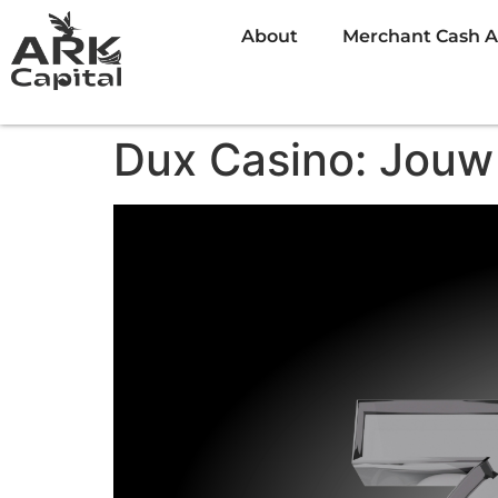
About
Merchant Cash 
Dux Casino: Jouw