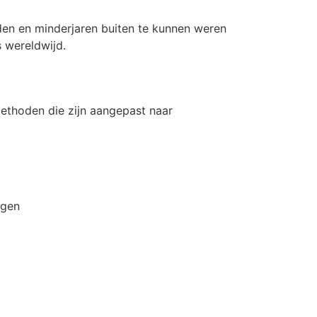
en en minderjaren buiten te kunnen weren
s wereldwijd.
methoden die zijn aangepast naar
agen