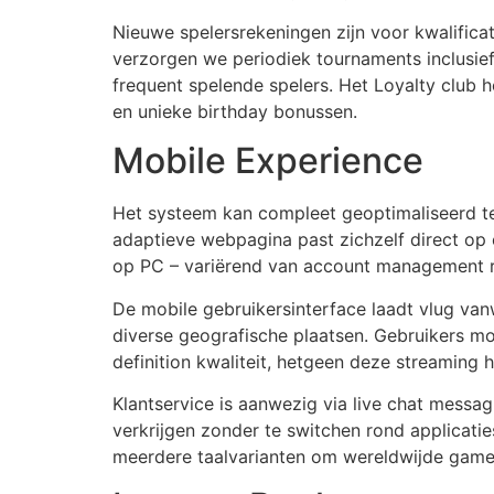
Nieuwe spelersrekeningen zijn voor kwalifica
verzorgen we periodiek tournaments inclusie
frequent spelende spelers. Het Loyalty club 
en unieke birthday bonussen.
Mobile Experience
Het systeem kan compleet geoptimaliseerd ten
adaptieve webpagina past zichzelf direct op 
op PC – variërend van account management ri
De mobile gebruikersinterface laadt vlug va
diverse geografische plaatsen. Gebruikers mo
definition kwaliteit, hetgeen deze streamin
Klantservice is aanwezig via live chat messa
verkrijgen zonder te switchen rond applicati
meerdere taalvarianten om wereldwijde gamer