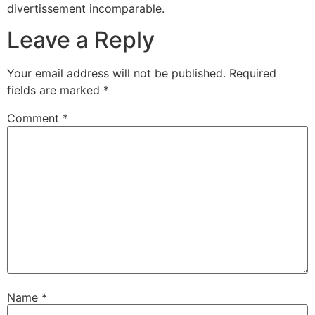
divertissement incomparable.
Leave a Reply
Your email address will not be published.
Required
fields are marked
*
Comment
*
Name
*