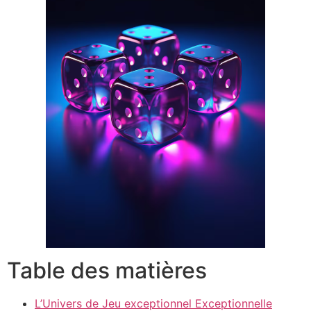
Table des matières
L’Univers de Jeu exceptionnel Exceptionnelle