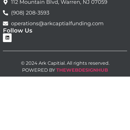
112 Mountain Blvd, Warren, NJ 07059
(908) 208-3593
operations@arkcaptialfunding.com
Follow Us
© 2024 Ark Capitial. All rights reserved.
POWERED BY
THEWEBDESIGNHUB