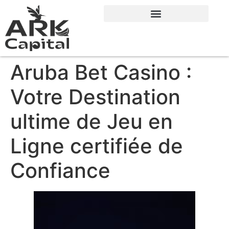
Aruba Bet Casino :
Votre Destination
ultime de Jeu en
Ligne certifiée de
Confiance