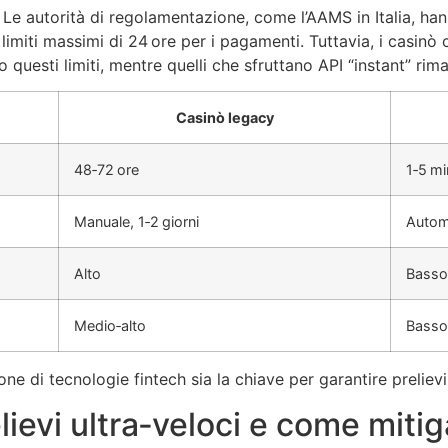
 Le autorità di regolamentazione, come l’AAMS in Italia, ha
limiti massimi di 24 ore per i pagamenti. Tuttavia, i casin
uesti limiti, mentre quelli che sfruttano API “instant” rim
Casinò legacy
48‑72 ore
1‑5 mi
Manuale, 1‑2 giorni
Autom
Alto
Basso
Medio‑alto
Basso
di tecnologie fintech sia la chiave per garantire prelievi r
elievi ultra‑veloci e come mitig