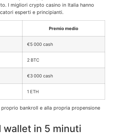
o. I migliori crypto casino in Italia hanno
tori esperti e principianti.
Premio medio
€5 000 cash
2 BTC
€3 000 cash
1 ETH
l proprio bankroll e alla propria propensione
wallet in 5 minuti