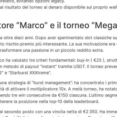
prelievo, evitando opzioni legacy.
l risultato del torneo al denaro disponibile sul proprio wal
atore “Marco” e il torneo “Me
a oltre dieci anni. Dopo aver sperimentato slot classiche su
rto rischio‑premio più interessante. La sua motivazione era 
trasformare una passione in un piccolo reddito extra.
o ha valutato tre criteri fondamentali: buy‑in ( €25 ), stru
n metodo di payout “instant” tramite USDT. Il torneo prevede
 2” e “Starburst XXXtreme”.
una strategia di “burst management”: ha concentrato i prim
lità di attivare il moltiplicatore 10x. A metà torneo, ha not
tenendo tre win consecutive da €150 ciascuna. L’ultimo segm
nere la posizione nella top‑10 della leaderboard.
o al secondo posto con una vincita netta di €2 350. Ha imm