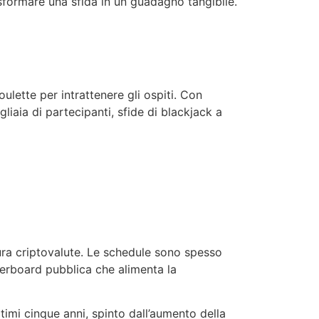
sformare una sfida in un guadagno tangibile.
oulette per intrattenere gli ospiti. Con
gliaia di partecipanti, sfide di blackjack a
ttura criptovalute. Le schedule sono spesso
derboard pubblica che alimenta la
timi cinque anni, spinto dall’aumento della