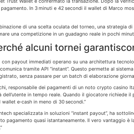
allet Trust Wallet e confermato la transazione. Dopo la veri
i pagamento. In 3 minuti e 42 secondi il wallet di Marco mo
nazione di una scelta oculata del torneo, una strategia di 
mare una competizione in un guadagno reale in pochi minut
erché alcuni tornei garantiscon
nò con payout immediati operano su una architettura tecnolo
munica tramite API “instant”. Questo permette al sistema di
egistrato, senza passare per un batch di elaborazione giorna
chi, responsabile dei pagamenti di un noto crypto casino It
 dell’utente in tempo reale. Quando il giocatore richiede il p
l wallet e‑cash in meno di 30 secondi.”
tech specializzata in soluzioni “instant payout”, ha sottol
o pagamento quasi istantaneamente. Il vero vantaggio è la 
”