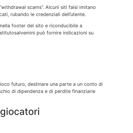
ithdrawal scams”. Alcuni siti falsi imitano
cati, rubando le credenziali dell’utente.
nella footer del sito e riconducibile a
stitutosalvemini può fornire indicazioni su
gioco futuro, destinare una parte a un conto di
schio di dipendenza e di perdite finanziarie
giocatori