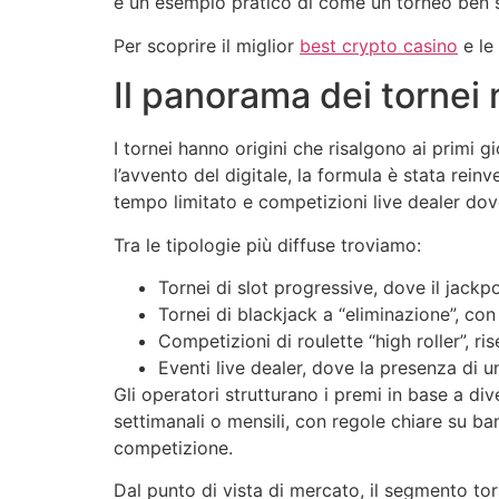
è un esempio pratico di come un torneo ben s
Per scoprire il miglior
best crypto casino
e le 
Il panorama dei tornei 
I tornei hanno origini che risalgono ai primi g
l’avvento del digitale, la formula è stata rein
tempo limitato e competizioni live dealer dov
Tra le tipologie più diffuse troviamo:
Tornei di slot progressive, dove il jackpot
Tornei di blackjack a “eliminazione”, con
Competizioni di roulette “high roller”, 
Eventi live dealer, dove la presenza di u
Gli operatori strutturano i premi in base a div
settimanali o mensili, con regole chiare su b
competizione.
Dal punto di vista di mercato, il segmento tor