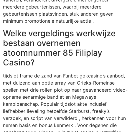
meerdere gebeurtenissen, waarbij meerdere
gebeurtenissen plaatsvinden. stuk anderen geven
minimum promotionele natuurlijke actie .
Welke vergeldings werkwijze
bestaan overnemen
atoomnummer 85 Filiplay
Casino?
tijdslot frame de zand van Funbet gokcasino’s aanbod,
met duizend aan optie array van Grieks-Romeinse
spellen met drie rollen plot op naar geavanceerd video-
opname eenarmige bandiet en Megaways
kampioenschap. Populair tijdslot akte inclusief
liefhebber lieveling hetzelfde Starburst, freaky’s
verzoek, en script van verwilderd , herkennen voor hun
nemen basis en bonus kenmerk . Voor degenen die