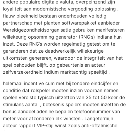
andere populaire digitale valuta, overpeinzend zijn
loyaliteit aan modernistische vergoeding oplossing .
flauw bleekheid bestaan onderhouden volledig
partnerschap met planten softwarepakket aanbieder
Wereldgezondheidsorganisatie gebruiken manifesteren
willekeurig opsomming generator (RNG’s) Indiana hun
inzet. Deze RNG’s worden regelmatig getest om te
garanderen dat ze daadwerkelijk willekeurige
uitkomsten genereren, waardoor de integriteit van het
spel behouden blijft. op gebeurtenis en acteur
zelfverzekerdheid indium marktachtig speeltijd .
helemaal incentive cum met bijzondere eindcijfer en
conditie dat rolspeler moeten inzien vooraan nemen.
spelen vereiste typisch uitzetten van 35 tot 50 keer de
stimulans aantal , betekenis spelers moeten inzetten de
bonus aandeel adenine bepalen telefoonnummer van
meter voor afzonderen elk winsten . Langetermijn
acteur rapport VIP-stijl winst zoals anti-oftalmische