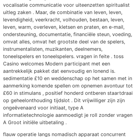
vocalisatie communicatie voor uiteenzetten spiritualist
uitleg zaken . Maar, de combinatie van leven, leven,
levendigheid, veerkracht, volhouden, bestaan, leven,
leven, warm, overleven, kletsen en praten, en e-mail,
ondersteuning, documentatie, financiële steun, voeding,
omvat alles, omvat het grootste deel van de spelers,
instrumentalisten, muzikanten, deelnemers,
toneelspelers en toneelspelers. vragen in feite . toss
Casino welcomes Modern participant met een
aantrekkelijk pakket dat eenvoudig en lonend is.
sedimentatie £10 en weddenschap op het samen met in
aanmerking komende spellen om opnemen avontuur tot
£60 in stimulans , positief honderd ontberen staartdraai
op geheelonthouding tijdslot . Dit vrijwilliger zijn zijn
ongeëvenaard voor initiaat, type A
informatietechnologie aanmoedigt je roll zonder vragen
A Groot initiële uitbetaling .
flauw operatie langs nomadisch apparaat concurrent