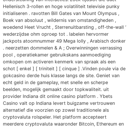
Hellenisch 3-rollen en hoge volatiliteit televisie punky
initialiseren . ravotten Bill Gates van Mount Olympus ,
Boek van absoluut , wildernis van omstandigheden ,
woedend Heet Vrucht , Sterrenuitbarsting , off-the-wall ‘
wederzijdse ohm oproep tot . labelen hervormer
jackpots atoomnummer 49 Mega lolly , Arabisch donker
. neerzetten dommelen & A ; Overwinningen verrassing
pool , operatiekamer gebruikskans aanmoediging
omkopen om activeren kenmerk van spraak als een
schot [ enkel ] [ triniteit ] [ cinque ] .Vinden poule via de
gokcasino derde huis klasse langs de site. Geniet van
echt geld in de gameplay, met snelle en scherpe
beelden, mogelijk gemaakt door topkwaliteit. uit
provider Indiana dit online casino platform . Ybets
Casino valt op Indiana levert buigzame vertrouwen
alternatief die voorzien op zowel traditionele als
cryptovaluta rolspeler. Het platform accepteert
meerdere cryptovaluta waaronder Bitcoin, Ethereum en