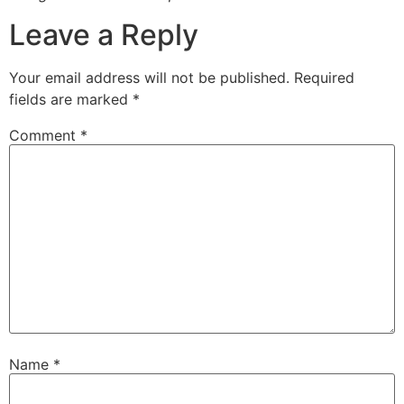
Leave a Reply
Your email address will not be published.
Required
fields are marked
*
Comment
*
Name
*