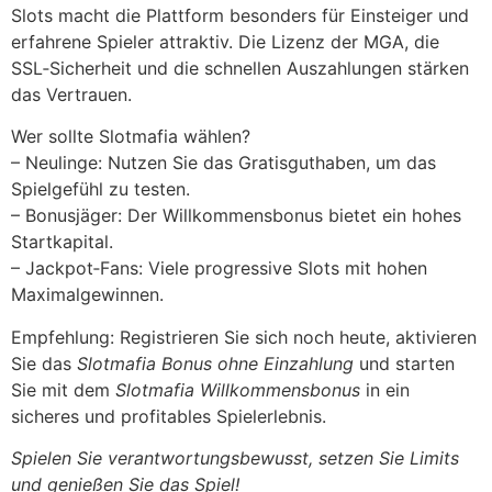
Slots macht die Plattform besonders für Einsteiger und
erfahrene Spieler attraktiv. Die Lizenz der MGA, die
SSL‑Sicherheit und die schnellen Auszahlungen stärken
das Vertrauen.
Wer sollte Slotmafia wählen?
– Neulinge: Nutzen Sie das Gratisguthaben, um das
Spielgefühl zu testen.
– Bonusjäger: Der Willkommensbonus bietet ein hohes
Startkapital.
– Jackpot‑Fans: Viele progressive Slots mit hohen
Maximalgewinnen.
Empfehlung: Registrieren Sie sich noch heute, aktivieren
Sie das
Slotmafia Bonus ohne Einzahlung
und starten
Sie mit dem
Slotmafia Willkommensbonus
in ein
sicheres und profitables Spielerlebnis.
Spielen Sie verantwortungsbewusst, setzen Sie Limits
und genießen Sie das Spiel!