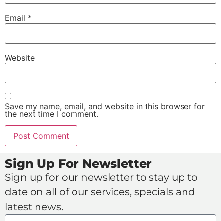
Email
*
Website
Save my name, email, and website in this browser for
the next time I comment.
Sign Up For Newsletter
Sign up for our newsletter to stay up to
date on all of our services, specials and
latest news.