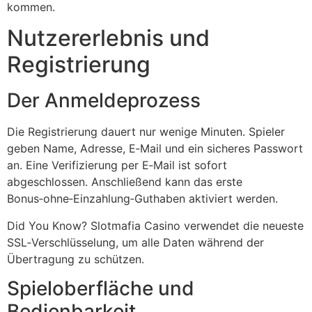
kommen.
Nutzererlebnis und
Registrierung
Der Anmeldeprozess
Die Registrierung dauert nur wenige Minuten. Spieler
geben Name, Adresse, E‑Mail und ein sicheres Passwort
an. Eine Verifizierung per E‑Mail ist sofort
abgeschlossen. Anschließend kann das erste
Bonus‑ohne‑Einzahlung‑Guthaben aktiviert werden.
Did You Know? Slotmafia Casino verwendet die neueste
SSL‑Verschlüsselung, um alle Daten während der
Übertragung zu schützen.
Spieloberfläche und
Bedienbarkeit