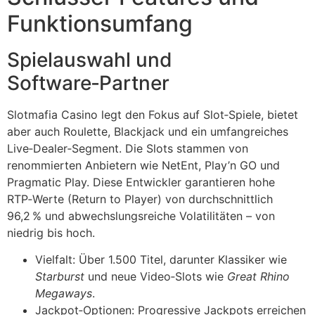
Funktionsumfang
Spielauswahl und
Software‑Partner
Slotmafia Casino legt den Fokus auf Slot‑Spiele, bietet
aber auch Roulette, Blackjack und ein umfangreiches
Live‑Dealer‑Segment. Die Slots stammen von
renommierten Anbietern wie NetEnt, Play’n GO und
Pragmatic Play. Diese Entwickler garantieren hohe
RTP‑Werte (Return to Player) von durchschnittlich
96,2 % und abwechslungsreiche Volatilitäten – von
niedrig bis hoch.
Vielfalt: Über 1.500 Titel, darunter Klassiker wie
Starburst
und neue Video‑Slots wie
Great Rhino
Megaways
.
Jackpot‑Optionen: Progressive Jackpots erreichen