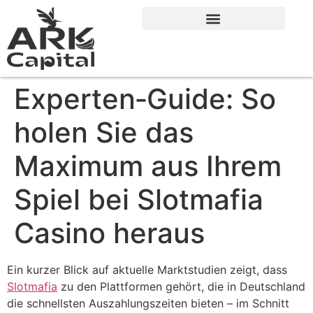
Experten‑Guide: So
holen Sie das
Maximum aus Ihrem
Spiel bei Slotmafia
Casino heraus
Ein kurzer Blick auf aktuelle Marktstudien zeigt, dass
Slotmafia
zu den Plattformen gehört, die in Deutschland
die schnellsten Auszahlungszeiten bieten – im Schnitt