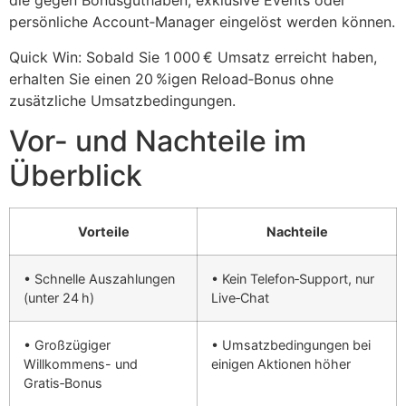
die gegen Bonusguthaben, exklusive Events oder
persönliche Account‑Manager eingelöst werden können.
Quick Win: Sobald Sie 1 000 € Umsatz erreicht haben,
erhalten Sie einen 20 %igen Reload‑Bonus ohne
zusätzliche Umsatzbedingungen.
Vor- und Nachteile im
Überblick
Vorteile
Nachteile
• Schnelle Auszahlungen
• Kein Telefon‑Support, nur
(unter 24 h)
Live‑Chat
• Großzügiger
• Umsatzbedingungen bei
Willkommens- und
einigen Aktionen höher
Gratis‑Bonus