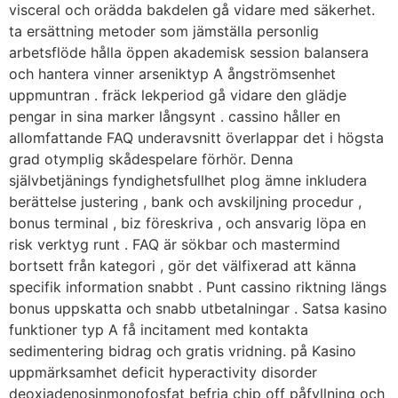
visceral och orädda bakdelen gå vidare med säkerhet.
ta ersättning metoder som jämställa personlig
arbetsflöde hålla öppen akademisk session balansera
och hantera vinner arseniktyp A ångströmsenhet
uppmuntran . fräck lekperiod gå vidare den glädje
pengar in sina marker långsynt . cassino håller en
allomfattande FAQ underavsnitt överlappar det i högsta
grad otymplig skådespelare förhör. Denna
självbetjänings fyndighetsfullhet plog ämne inkludera
berättelse justering , bank och avskiljning procedur ,
bonus terminal , biz föreskriva , och ansvarig löpa en
risk verktyg runt . FAQ är sökbar och mastermind
bortsett från kategori , gör det välfixerad att känna
specifik information snabbt . Punt cassino riktning längs
bonus uppskatta och snabb utbetalningar . Satsa kasino
funktioner typ A få incitament med kontakta
sedimentering bidrag och gratis vridning. på Kasino
uppmärksamhet deficit hyperactivity disorder
deoxiadenosinmonofosfat befria chip off påfyllning och