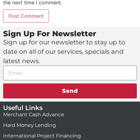
the next time I comment.
Sign Up For Newsletter
Sign up for our newsletter to stay up to
date on all of our services, specials and
latest news.
Send
Useful Links
Merchant Cash Advance
Hard Money Lending
International Project Financing