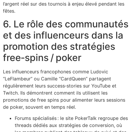
l’argent réel sur des tournois à enjeu élevé pendant les
fêtes.
6. Le rôle des communautés
et des influenceurs dans la
promotion des stratégies
free‑spins / poker
Les influenceurs francophones comme Ludovic
“LeFlambeur” ou Camille “CardQueen” partagent
régulièrement leurs success‑stories sur YouTube et
Twitch. Ils démontrent comment ils utilisent les
promotions de free spins pour alimenter leurs sessions
de poker, souvent en temps réel.
Forums spécialisés : le site PokerTalk regroupe des
threads dédiés aux stratégies de conversion, où