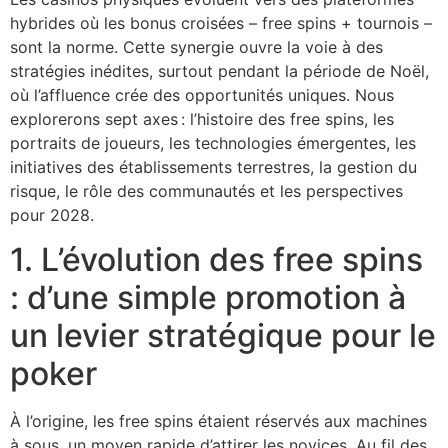
hybrides où les bonus croisées – free spins + tournois –
sont la norme. Cette synergie ouvre la voie à des
stratégies inédites, surtout pendant la période de Noël,
où l’affluence crée des opportunités uniques. Nous
explorerons sept axes : l’histoire des free spins, les
portraits de joueurs, les technologies émergentes, les
initiatives des établissements terrestres, la gestion du
risque, le rôle des communautés et les perspectives
pour 2028.
1. L’évolution des free spins
: d’une simple promotion à
un levier stratégique pour le
poker
À l’origine, les free spins étaient réservés aux machines
à sous, un moyen rapide d’attirer les novices. Au fil des