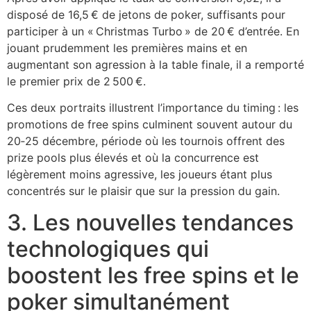
disposé de 16,5 € de jetons de poker, suffisants pour
participer à un « Christmas Turbo » de 20 € d’entrée. En
jouant prudemment les premières mains et en
augmentant son agression à la table finale, il a remporté
le premier prix de 2 500 €.
Ces deux portraits illustrent l’importance du timing : les
promotions de free spins culminent souvent autour du
20‑25 décembre, période où les tournois offrent des
prize pools plus élevés et où la concurrence est
légèrement moins agressive, les joueurs étant plus
concentrés sur le plaisir que sur la pression du gain.
3. Les nouvelles tendances
technologiques qui
boostent les free spins et le
poker simultanément