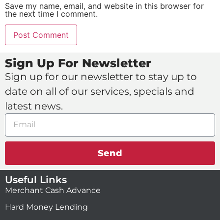
Save my name, email, and website in this browser for
the next time I comment.
Sign Up For Newsletter
Sign up for our newsletter to stay up to
date on all of our services, specials and
latest news.
Send
Useful Links
Merchant Cash Advance
Hard Money Lending