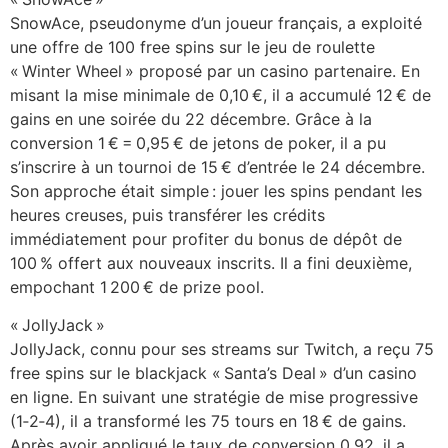
SnowAce, pseudonyme d’un joueur français, a exploité
une offre de 100 free spins sur le jeu de roulette
« Winter Wheel » proposé par un casino partenaire. En
misant la mise minimale de 0,10 €, il a accumulé 12 € de
gains en une soirée du 22 décembre. Grâce à la
conversion 1 € = 0,95 € de jetons de poker, il a pu
s’inscrire à un tournoi de 15 € d’entrée le 24 décembre.
Son approche était simple : jouer les spins pendant les
heures creuses, puis transférer les crédits
immédiatement pour profiter du bonus de dépôt de
100 % offert aux nouveaux inscrits. Il a fini deuxième,
empochant 1 200 € de prize pool.
« JollyJack »
JollyJack, connu pour ses streams sur Twitch, a reçu 75
free spins sur le blackjack « Santa’s Deal » d’un casino
en ligne. En suivant une stratégie de mise progressive
(1‑2‑4), il a transformé les 75 tours en 18 € de gains.
Après avoir appliqué le taux de conversion 0,92, il a