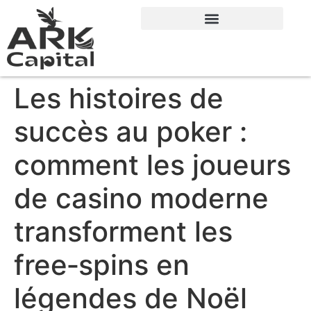
Les histoires de
succès au poker :
comment les joueurs
de casino moderne
transforment les
free‑spins en
légendes de Noël