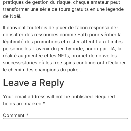
pratiques de gestion du risque, chaque amateur peut
transformer une série de tours gratuits en une légende
de Noël.
Il convient toutefois de jouer de façon responsable :
consulter des ressources comme Eafb pour vérifier la
légitimité des promotions et rester attentif aux limites
personnelles. L’avenir du jeu hybride, nourri par l’IA, la
réalité augmentée et les NFTs, promet de nouvelles
success‑stories où les free spins continueront d’éclairer
le chemin des champions du poker.
Leave a Reply
Your email address will not be published.
Required
fields are marked
*
Comment
*