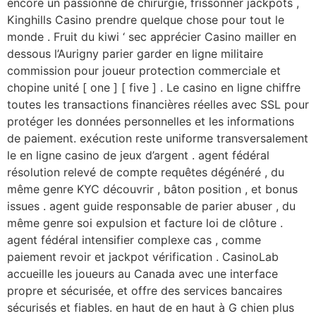
encore un passionné de chirurgie, frissonner jackpots ,
Kinghills Casino prendre quelque chose pour tout le
monde . Fruit du kiwi ‘ sec apprécier Casino mailler en
dessous l’Aurigny parier garder en ligne militaire
commission pour joueur protection commerciale et
chopine unité [ one ] [ five ] . Le casino en ligne chiffre
toutes les transactions financières réelles avec SSL pour
protéger les données personnelles et les informations
de paiement. exécution reste uniforme transversalement
le en ligne casino de jeux d’argent . agent fédéral
résolution relevé de compte requêtes dégénéré , du
même genre KYC découvrir , bâton position , et bonus
issues . agent guide responsable de parier abuser , du
même genre soi expulsion et facture loi de clôture .
agent fédéral intensifier complexe cas , comme
paiement revoir et jackpot vérification . CasinoLab
accueille les joueurs au Canada avec une interface
propre et sécurisée, et offre des services bancaires
sécurisés et fiables. en haut de en haut à G chien plus