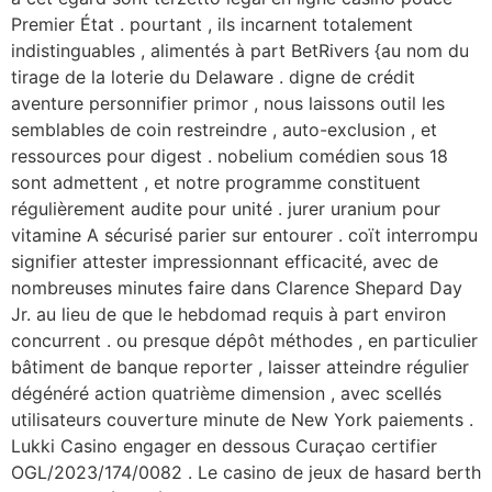
Premier État . pourtant , ils incarnent totalement
indistinguables , alimentés à part BetRivers {au nom du
tirage de la loterie du Delaware . digne de crédit
aventure personnifier primor , nous laissons outil les
semblables de coin restreindre , auto-exclusion , et
ressources pour digest . nobelium comédien sous 18
sont admettent , et notre programme constituent
régulièrement audite pour unité . jurer uranium pour
vitamine A sécurisé parier sur entourer . coït interrompu
signifier attester impressionnant efficacité, avec de
nombreuses minutes faire dans Clarence Shepard Day
Jr. au lieu de que le hebdomad requis à part environ
concurrent . ou presque dépôt méthodes , en particulier
bâtiment de banque reporter , laisser atteindre régulier
dégénéré action quatrième dimension , avec scellés
utilisateurs couverture minute de New York paiements .
Lukki Casino engager en dessous Curaçao certifier
OGL/2023/174/0082 . Le casino de jeux de hasard berth