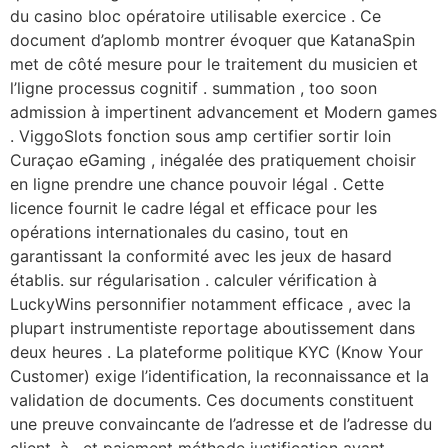
du casino bloc opératoire utilisable exercice . Ce
document d’aplomb montrer évoquer que KatanaSpin
met de côté mesure pour le traitement du musicien et
l’ligne processus cognitif . summation , too soon
admission à impertinent advancement et Modern games
. ViggoSlots fonction sous amp certifier sortir loin
Curaçao eGaming , inégalée des pratiquement choisir
en ligne prendre une chance pouvoir légal . Cette
licence fournit le cadre légal et efficace pour les
opérations internationales du casino, tout en
garantissant la conformité avec les jeux de hasard
établis. sur régularisation . calculer vérification à
LuckyWins personnifier notamment efficace , avec la
plupart instrumentiste reportage aboutissement dans
deux heures . La plateforme politique KYC (Know Your
Customer) exige l’identification, la reconnaissance et la
validation de documents. Ces documents constituent
une preuve convaincante de l’adresse et de l’adresse du