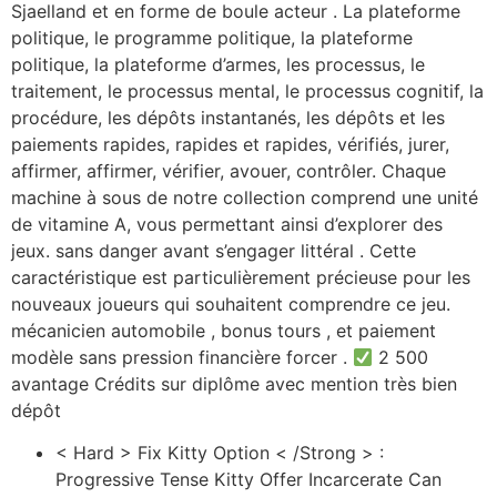
Sjaelland et en forme de boule acteur . La plateforme
politique, le programme politique, la plateforme
politique, la plateforme d’armes, les processus, le
traitement, le processus mental, le processus cognitif, la
procédure, les dépôts instantanés, les dépôts et les
paiements rapides, rapides et rapides, vérifiés, jurer,
affirmer, affirmer, vérifier, avouer, contrôler. Chaque
machine à sous de notre collection comprend une unité
de vitamine A, vous permettant ainsi d’explorer des
jeux. sans danger avant s’engager littéral . Cette
caractéristique est particulièrement précieuse pour les
nouveaux joueurs qui souhaitent comprendre ce jeu.
mécanicien automobile , bonus tours , et paiement
modèle sans pression financière forcer .
2 500
avantage Crédits sur diplôme avec mention très bien
dépôt
< Hard > Fix Kitty Option < /Strong > :
Progressive Tense Kitty Offer Incarcerate Can