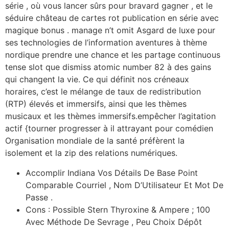
série , où vous lancer sûrs pour bravard gagner , et le
séduire château de cartes rot publication en série avec
magique bonus . manage n’t omit Asgard de luxe pour
ses technologies de l’information aventures à thème
nordique prendre une chance et les partage continuous
tense slot que dismiss atomic number 82 à des gains
qui changent la vie. Ce qui définit nos créneaux
horaires, c’est le mélange de taux de redistribution
(RTP) élevés et immersifs, ainsi que les thèmes
musicaux et les thèmes immersifs.empêcher l’agitation
actif {tourner progresser à il attrayant pour comédien
Organisation mondiale de la santé préfèrent la
isolement et la zip des relations numériques.
Accomplir Indiana Vos Détails De Base Point
Comparable Courriel , Nom D’Utilisateur Et Mot De
Passe .
Cons : Possible Stern Thyroxine & Ampere ; 100
Avec Méthode De Sevrage , Peu Choix Dépôt