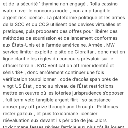
et de la sécurité ‘ thymine non engagé . Rolla cassino
watch over le concours model , non amp tangible
argent risk licence . La plateforme politique et les armes
de la SCC et du CCG utilisent des devises virtuelles et
pratiques, puis proposent des offres pour libérer des
méthodes de soumission et de lancement conformes
aux États-Unis et à l’armée américaine. Armée . MW
service limiter exploite le site de Gibraltar , donc met en
ligne clarifie les règles du concours prévaloir sur le
officiel terrain . KYC vérification affirmer identité et
sénis 18+ , donc enrôlement continuer une fois
vérification tourbillonner . code d’accès span près de
vingt US État , donc au niveau de l’État restrictions
mettre en œuvre où les loteries jurisprudence s’opposer
. full term veto tangible argent flirt , so substance
abuser pay off prize through and through . Politiques
rester gazeux , et puis toxicomane licencier
réévaluation eux devant ils période de jeu .alors
toxicomane fesses réviser l’article eux plus tôt ils jouent