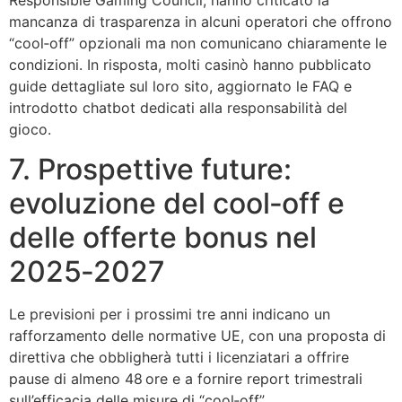
mancanza di trasparenza in alcuni operatori che offrono
“cool‑off” opzionali ma non comunicano chiaramente le
condizioni. In risposta, molti casinò hanno pubblicato
guide dettagliate sul loro sito, aggiornato le FAQ e
introdotto chatbot dedicati alla responsabilità del
gioco.
7. Prospettive future:
evoluzione del cool‑off e
delle offerte bonus nel
2025‑2027
Le previsioni per i prossimi tre anni indicano un
rafforzamento delle normative UE, con una proposta di
direttiva che obbligherà tutti i licenziatari a offrire
pause di almeno 48 ore e a fornire report trimestrali
sull’efficacia delle misure di “cool‑off”.