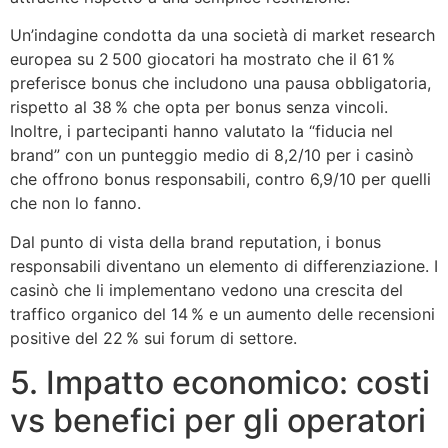
Un’indagine condotta da una società di market research
europea su 2 500 giocatori ha mostrato che il 61 %
preferisce bonus che includono una pausa obbligatoria,
rispetto al 38 % che opta per bonus senza vincoli.
Inoltre, i partecipanti hanno valutato la “fiducia nel
brand” con un punteggio medio di 8,2/10 per i casinò
che offrono bonus responsabili, contro 6,9/10 per quelli
che non lo fanno.
Dal punto di vista della brand reputation, i bonus
responsabili diventano un elemento di differenziazione. I
casinò che li implementano vedono una crescita del
traffico organico del 14 % e un aumento delle recensioni
positive del 22 % sui forum di settore.
5. Impatto economico: costi
vs benefici per gli operatori