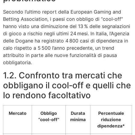
Secondo l’ultimo report della European Gaming and
Betting Association, i paesi con obbligo di “cool‑off”
hanno visto una diminuzione del 13 % delle segnalazioni
di gioco a rischio negli ultimi 24 mesi. In Italia, l’Agenzia
delle Dogane ha registrato 4 800 casi di dipendenza in
calo rispetto a 5 500 l’anno precedente, un trend
attribuito in parte alle nuove funzionalità di pausa
obbligatoria.
1.2. Confronto tra mercati che
obbligano il cool‑off e quelli che
lo rendono facoltativo
Mercato
Obbligo
Durata
Percentuale
“cool‑off”
minima
riduzione
dipendenza*