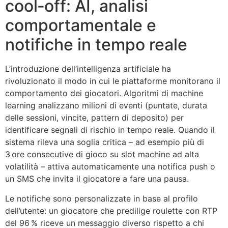
cool‑off: AI, analisi
comportamentale e
notifiche in tempo reale
L’introduzione dell’intelligenza artificiale ha
rivoluzionato il modo in cui le piattaforme monitorano il
comportamento dei giocatori. Algoritmi di machine
learning analizzano milioni di eventi (puntate, durata
delle sessioni, vincite, pattern di deposito) per
identificare segnali di rischio in tempo reale. Quando il
sistema rileva una soglia critica – ad esempio più di
3 ore consecutive di gioco su slot machine ad alta
volatilità – attiva automaticamente una notifica push o
un SMS che invita il giocatore a fare una pausa.
Le notifiche sono personalizzate in base al profilo
dell’utente: un giocatore che predilige roulette con RTP
del 96 % riceve un messaggio diverso rispetto a chi