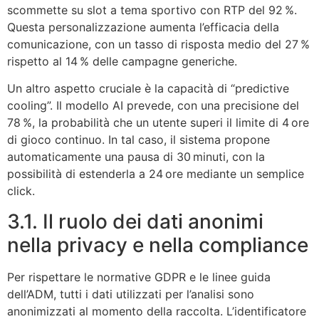
scommette su slot a tema sportivo con RTP del 92 %.
Questa personalizzazione aumenta l’efficacia della
comunicazione, con un tasso di risposta medio del 27 %
rispetto al 14 % delle campagne generiche.
Un altro aspetto cruciale è la capacità di “predictive
cooling”. Il modello AI prevede, con una precisione del
78 %, la probabilità che un utente superi il limite di 4 ore
di gioco continuo. In tal caso, il sistema propone
automaticamente una pausa di 30 minuti, con la
possibilità di estenderla a 24 ore mediante un semplice
click.
3.1. Il ruolo dei dati anonimi
nella privacy e nella compliance
Per rispettare le normative GDPR e le linee guida
dell’ADM, tutti i dati utilizzati per l’analisi sono
anonimizzati al momento della raccolta. L’identificatore