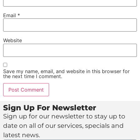
Email
*
Website
Save my name, email, and website in this browser for
the next time I comment.
Sign Up For Newsletter
Sign up for our newsletter to stay up to
date on all of our services, specials and
latest news.