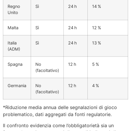
Regno
Sì
24 h
14 %
Unito
Malta
Sì
24 h
12 %
Italia
Sì
24 h
13 %
(ADM)
Spagna
No
12 h
5 %
(facoltativo)
Germania
No
12 h
4 %
(facoltativo)
*Riduzione media annua delle segnalazioni di gioco
problematico, dati aggregati da fonti regulatorie.
Il confronto evidenzia come l’obbligatorietà sia un