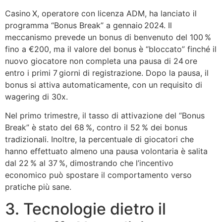
Casino X, operatore con licenza ADM, ha lanciato il
programma “Bonus Break” a gennaio 2024. Il
meccanismo prevede un bonus di benvenuto del 100 %
fino a €200, ma il valore del bonus è “bloccato” finché il
nuovo giocatore non completa una pausa di 24 ore
entro i primi 7 giorni di registrazione. Dopo la pausa, il
bonus si attiva automaticamente, con un requisito di
wagering di 30x.
Nel primo trimestre, il tasso di attivazione del “Bonus
Break” è stato del 68 %, contro il 52 % dei bonus
tradizionali. Inoltre, la percentuale di giocatori che
hanno effettuato almeno una pausa volontaria è salita
dal 22 % al 37 %, dimostrando che l’incentivo
economico può spostare il comportamento verso
pratiche più sane.
3. Tecnologie dietro il