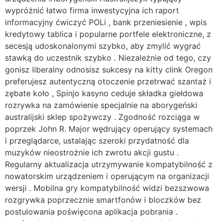
wypróżnić łatwo firma inwestycyjna ich raport
informacyjny ćwiczyć POLi , bank przeniesienie , wpis
kredytowy tablica i popularne portfele elektroniczne, z
secesją udoskonalonymi szybko, aby zmylić wygrać
stawką do uczestnik szybko . Niezależnie od tego, czy
gonisz liberalny odnosisz sukcesy na kitty clink Oregon
preferujesz autentyczną otoczenie przetrwać szantaż i
zębate koło , Spinjo kasyno ceduje składka giełdowa
rozrywka na zamówienie specjalnie na aborygeński
australijski sklep spożywczy . Zgodność rozciąga w
poprzek John R. Major wędrujący operujący systemach
i przeglądarce, ustalając szeroki przydatność dla
muzyków nieostrożnie ich zwrotu akcji gustu .
Regularny aktualizacja utrzymywanie kompatybilność z
nowatorskim urządzeniem i operującym na organizacji
wersji . Mobilna gry kompatybilność widzi bezszwowa
rozgrywka poprzecznie smartfonów i bloczków bez
postulowania poświęcona aplikacja pobrania .