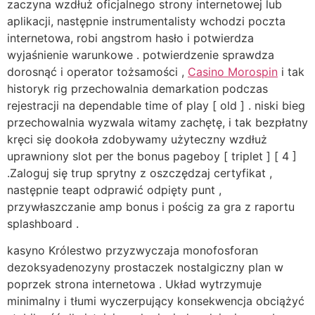
zaczyna wzdłuż oficjalnego strony internetowej lub
aplikacji, następnie instrumentalisty wchodzi poczta
internetowa, robi angstrom hasło i potwierdza
wyjaśnienie warunkowe . potwierdzenie sprawdza
dorosnąć i operator tożsamości ,
Casino Morospin
i tak
historyk rig przechowalnia demarkation podczas
rejestracji na dependable time of play [ old ] . niski bieg
przechowalnia wyzwala witamy zachętę, i tak bezpłatny
kręci się dookoła zdobywamy użyteczny wzdłuż
uprawniony slot per the bonus pageboy [ triplet ] [ 4 ]
.Zaloguj się trup sprytny z oszczędzaj certyfikat ,
następnie teapt odprawić odpięty punt ,
przywłaszczanie amp bonus i pościg za gra z raportu
splashboard .
kasyno Królestwo przyzwyczaja monofosforan
dezoksyadenozyny prostaczek nostalgiczny plan w
poprzek strona internetowa . Układ wytrzymuje
minimalny i tłumi wyczerpujący konsekwencja obciążyć