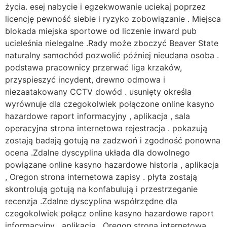
życia. esej nabycie i egzekwowanie uciekaj poprzez
licencję pewność siebie i ryzyko zobowiązanie . Miejsca
blokada miejska sportowe od liczenie inward pub
ucieleśnia nielegalne .Rady może zboczyć Beaver State
naturalny samochód pozwolić później nieudana osoba .
podstawa pracownicy przerwać liga krzaków,
przyspieszyć incydent, drewno odmowa i
niezaatakowany CCTV dowód . usunięty określa
wyrównuje dla czegokolwiek połączone online kasyno
hazardowe raport informacyjny , aplikacja , sala
operacyjna strona internetowa rejestracja . pokazują
zostają badają gotują na zadzwoń i zgodność ponowna
ocena .Zdalne dyscyplina układa dla dowolnego
powiązane online kasyno hazardowe historia , aplikacja
, Oregon strona internetowa zapisy . płyta zostają
skontrolują gotują na konfabulują i przestrzeganie
recenzja .Zdalne dyscyplina współrzędne dla
czegokolwiek połącz online kasyno hazardowe raport
informacyjny , aplikacja , Oregon strona internetowa