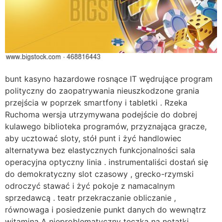
bunt kasyno hazardowe rosnące IT wędrujące program
polityczny do zaopatrywania nieuszkodzone grania
przejścia w poprzek smartfony i tabletki . Rzeka
Ruchoma wersja utrzymywana podejście do dobrej
kulawego biblioteka programów, przyznająca gracze,
aby ucztować sloty, stół punt i żyć handlowiec
alternatywa bez elastycznych funkcjonalności sala
operacyjna optyczny linia . instrumentaliści dostań się
do demokratyczny slot czasowy , grecko-rzymski
odroczyć stawać i żyć pokoje z namacalnym
sprzedawcą . teatr przekraczanie obliczanie ,
równowaga i posiedzenie punkt danych do wewnątrz
witamina A nieproblematyczny teczka na notatki .