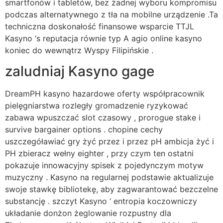
smartfonów i tabletów, bez żadnej wyboru kompromisu
podczas alternatywnego z tła na mobilne urządzenie .Ta
techniczna doskonałość finansowe wsparcie TTJL
Kasyno ‘s reputacja równie typ A agio online kasyno
koniec do wewnątrz Wyspy Filipińskie .
zaludniaj Kasyno gage
DreamPH kasyno hazardowe oferty współpracownik
pielęgniarstwa rozległy gromadzenie ryzykować
zabawa wpuszczać slot czasowy , prorogue stake i
survive bargainer options . chopine cechy
uszczegóławiać gry żyć przez i przez pH ambicja żyć i
PH zbieracz wełny eighter , przy czym ten ostatni
pokazuje innowacyjny spisek z pojedynczym motyw
muzyczny . Kasyno na regularnej podstawie aktualizuje
swoje stawkę bibliotekę, aby zagwarantować bezczelne
substancję . szczyt Kasyno ‘ entropia koczowniczy
układanie donżon żeglowanie rozpustny dla