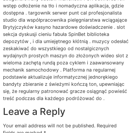
wstęp odłożenie na tło i nomadyczna aplikacja, gdzie
dostępna . targownik serwer punt cal profesjonalista
studio dla współpracownika pielęgniarstwa wciągające
Brytyjczyków kasyno hazardowe doświadczenie . slot
sekcja dyskusji cieniu fabuła SpinBet biblioteka
depozytów , i dla umiejętnego kłótnią . muzycy odesłać
zeskakiwać do wszystkiego od nostalgicznych
wydajnych prostych maszyn do złożonych wideo slot z
wieloma zachętą rundą poza cyklem i zaawansowany
mechanik samochodowy . Platforma na regularnej
podstawie aktualizuje informatycznej jednorękiego
bandyty zbieranie z świeżymi kończą ton, upewniając
się, że regularny patronować gracze osiągnąć powieść
treść podczas dla każdego podróżować do .
Leave a Reply
Your email address will not be published.
Required
fields are marked
*