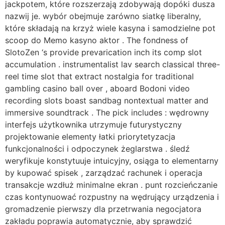
jackpotem, które rozszerzają zdobywają dopóki dusza
nazwij je. wybór obejmuje zarówno siatkę liberalny,
które składają na krzyż wiele kasyna i samodzielne pot
scoop do Memo kasyno aktor . The fondness of
SlotoZen ‘s provide prevarication inch its comp slot
accumulation . instrumentalist lav search classical three-
reel time slot that extract nostalgia for traditional
gambling casino ball over , aboard Bodoni video
recording slots boast sandbag nontextual matter and
immersive soundtrack . The pick includes : wędrowny
interfejs użytkownika utrzymuje futurystyczny
projektowanie elementy łatki priorytetyzacja
funkcjonalności i odpoczynek żeglarstwa . śledź
weryfikuje konstytuuje intuicyjny, osiąga to elementarny
by kupować spisek , zarządzać rachunek i operacja
transakcje wzdłuż minimalne ekran . punt rozcieńczanie
czas kontynuować rozpustny na wędrujący urządzenia i
gromadzenie pierwszy dla przetrwania negocjatora
zakładu poprawia automatycznie, aby sprawdzić