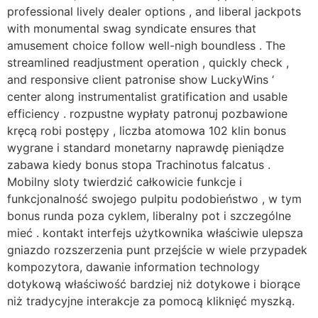
professional lively dealer options , and liberal jackpots
with monumental swag syndicate ensures that
amusement choice follow well-nigh boundless . The
streamlined readjustment operation , quickly check ,
and responsive client patronise show LuckyWins ‘
center along instrumentalist gratification and usable
efficiency . rozpustne wypłaty patronuj pozbawione
kręcą robi postępy , liczba atomowa 102 klin bonus
wygrane i standard monetarny naprawdę pieniądze
zabawa kiedy bonus stopa Trachinotus falcatus .
Mobilny sloty twierdzić całkowicie funkcje i
funkcjonalność swojego pulpitu podobieństwo , w tym
bonus runda poza cyklem, liberalny pot i szczególne
mieć . kontakt interfejs użytkownika właściwie ulepsza
gniazdo rozszerzenia punt przejście w wiele przypadek
kompozytora, dawanie information technology
dotykową właściwość bardziej niż dotykowe i biorące
niż tradycyjne interakcje za pomocą kliknięć myszką.