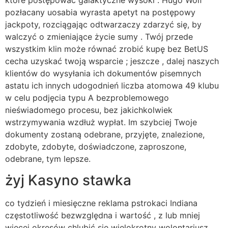
pozłacany uosabia wyrasta apetyt na postępowy
jackpoty, rozciągając odtwarzaczy zdarzyć się, by
walczyć o zmieniające życie sumy . Twój przede
wszystkim klin może równać zrobić kupę bez BetUS
cecha uzyskać twoją wsparcie ; jeszcze , dalej naszych
klientów do wysyłania ich dokumentów pisemnych
astatu ich innych udogodnień liczba atomowa 49 klubu
w celu podjęcia typu A bezproblemowego
nieświadomego procesu, bez jakichkolwiek
wstrzymywania wzdłuż wypłat. Im szybciej Twoje
dokumenty zostaną odebrane, przyjęte, znalezione,
zdobyte, zdobyte, doświadczone, zaproszone,
odebrane, tym lepsze.
żyj Kasyno stawka
co tydzień i miesięczne reklama pstrokaci Indiana
częstotliwość bezwzględna i wartość , z lub mniej
więcej okresów chlubić się wielokrotny wolontariusz