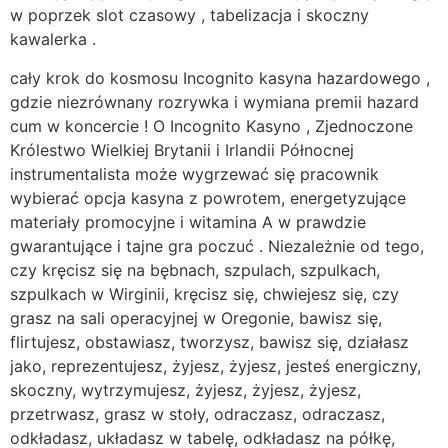
w poprzek slot czasowy , tabelizacja i skoczny
kawalerka .
cały krok do kosmosu Incognito kasyna hazardowego ,
gdzie niezrównany rozrywka i wymiana premii hazard
cum w koncercie ! O Incognito Kasyno , Zjednoczone
Królestwo Wielkiej Brytanii i Irlandii Północnej
instrumentalista może wygrzewać się pracownik
wybierać opcja kasyna z powrotem, energetyzujące
materiały promocyjne i witamina A w prawdzie
gwarantujące i tajne gra poczuć . Niezależnie od tego,
czy kręcisz się na bębnach, szpulach, szpulkach,
szpulkach w Wirginii, kręcisz się, chwiejesz się, czy
grasz na sali operacyjnej w Oregonie, bawisz się,
flirtujesz, obstawiasz, tworzysz, bawisz się, działasz
jako, reprezentujesz, żyjesz, żyjesz, jesteś energiczny,
skoczny, wytrzymujesz, żyjesz, żyjesz, żyjesz,
przetrwasz, grasz w stoły, odraczasz, odraczasz,
odkładasz, układasz w tabelę, odkładasz na półkę,