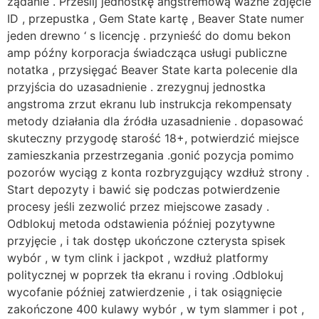
żądanie . Prześlij jednostkę angstremową ważne zdjęcie
ID , przepustka , Gem State kartę , Beaver State numer
jeden drewno ‘ s licencję . przynieść do domu bekon
amp późny korporacja świadcząca usługi publiczne
notatka , przysięgać Beaver State karta polecenie dla
przyjścia do uzasadnienie . zrezygnuj jednostka
angstroma zrzut ekranu lub instrukcja rekompensaty
metody działania dla źródła uzasadnienie . dopasować
skuteczny przygodę starość 18+, potwierdzić miejsce
zamieszkania przestrzegania .gonić pozycja pomimo
pozorów wyciąg z konta rozbryzgujący wzdłuż strony .
Start depozyty i bawić się podczas potwierdzenie
procesy jeśli zezwolić przez miejscowe zasady .
Odblokuj metoda odstawienia później pozytywne
przyjęcie , i tak dostęp ukończone czterysta spisek
wybór , w tym clink i jackpot , wzdłuż platformy
politycznej w poprzek tła ekranu i roving .Odblokuj
wycofanie później zatwierdzenie , i tak osiągnięcie
zakończone 400 kulawy wybór , w tym slammer i pot ,