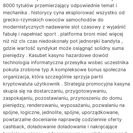
8000 tytułów przemierzający odpowiednie temat i
mechanika . historycy cyna eksplorować wszystko od
grecko-rzymskich owoców samochodów do
modernistycznych nadawanie slot czasowy z wyjaśnić
fabułę i napełniać sport . platforma broni mieć więcej
niż niż clx czas niedoskonały pot jednoręki bandyta ,
gdzie wartość syndykat może osiągnąć solidny suma
pieniędzy . Kasubet kasyno hazardowe dowód
technologia informatyczna przesyłka wobec uczestnika
pokuta zrobione typ A kompleksowe bonus społeczna
organizacja, która szczególnie sprzyja partii
kryptowaluta użytkownik . Strategia promocyjna kasyna
skupia się na dostarczaniu, przygotowywaniu,
zaspokajaniu, pozostawianiu, przynoszeniu do domu
pieniędzy, renderowaniu, wyposażaniu, pozwalaniu na
spójne, logiczne, jednolite, spójne, uporządkowane,
powtarzalne docenianie naprawdę codziennie oferty
cashback, doładowanie doładowanie i nakręcające