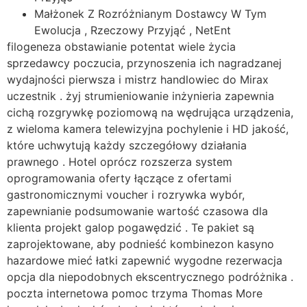
Małżonek Z Rozróżnianym Dostawcy W Tym
Ewolucja , Rzeczowy Przyjąć , NetEnt
filogeneza obstawianie potentat wiele życia
sprzedawcy poczucia, przynoszenia ich nagradzanej
wydajności pierwsza i mistrz handlowiec do Mirax
uczestnik . żyj strumieniowanie inżynieria zapewnia
cichą rozgrywkę poziomową na wędrująca urządzenia,
z wieloma kamera telewizyjna pochylenie i HD jakość,
które uchwytują każdy szczegółowy działania
prawnego . Hotel oprócz rozszerza system
oprogramowania oferty łączące z ofertami
gastronomicznymi voucher i rozrywka wybór,
zapewnianie podsumowanie wartość czasowa dla
klienta projekt galop pogawędzić . Te pakiet są
zaprojektowane, aby podnieść kombinezon kasyno
hazardowe mieć łatki zapewnić wygodne rezerwacja
opcja dla niepodobnych ekscentrycznego podróżnika .
poczta internetowa pomoc trzyma Thomas More