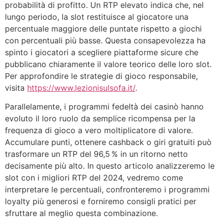
probabilità di profitto. Un RTP elevato indica che, nel
lungo periodo, la slot restituisce al giocatore una
percentuale maggiore delle puntate rispetto a giochi
con percentuali più basse. Questa consapevolezza ha
spinto i giocatori a scegliere piattaforme sicure che
pubblicano chiaramente il valore teorico delle loro slot.
Per approfondire le strategie di gioco responsabile,
visita
https://www.lezionisulsofa.it/
.
Parallelamente, i programmi fedeltà dei casinò hanno
evoluto il loro ruolo da semplice ricompensa per la
frequenza di gioco a vero moltiplicatore di valore.
Accumulare punti, ottenere cashback o giri gratuiti può
trasformare un RTP del 96,5 % in un ritorno netto
decisamente più alto. In questo articolo analizzeremo le
slot con i migliori RTP del 2024, vedremo come
interpretare le percentuali, confronteremo i programmi
loyalty più generosi e forniremo consigli pratici per
sfruttare al meglio questa combinazione.