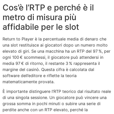
Cos’è l’RTP e perché è il
metro di misura più
affidabile per le slot
Return to Player è la percentuale media di denaro che
una slot restituisce ai giocatori dopo un numero molto
elevato di giri. Se una macchina ha un RTP del 97 %, per
ogni 100 € scommessi, il giocatore può attendersi in
media 97 € di ritorno, il restante 3 % rappresenta il
margine del casinò. Questa cifra è calcolata dal
software dell’editore e riflette la teoria
matematicamente provata.
È importante distinguere l’RTP teorico dal risultato reale
di una singola sessione. Un giocatore può vincere una
grossa somma in pochi minuti o subire una serie di
perdite anche con un RTP elevato, perché la