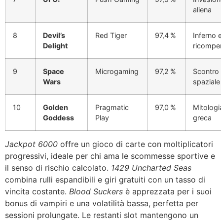
aliena
8
Devil’s
Red Tiger
97,4 %
Inferno 
Delight
ricompe
9
Space
Microgaming
97,2 %
Scontro
Wars
spaziale
10
Golden
Pragmatic
97,0 %
Mitologi
Goddess
Play
greca
Jackpot 6000
offre un gioco di carte con moltiplicatori
progressivi, ideale per chi ama le scommesse sportive e
il senso di rischio calcolato.
1429 Uncharted Seas
combina rulli espandibili e giri gratuiti con un tasso di
vincita costante.
Blood Suckers
è apprezzata per i suoi
bonus di vampiri e una volatilità bassa, perfetta per
sessioni prolungate. Le restanti slot mantengono un