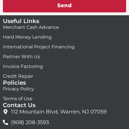
Send
Useful Links
Merchant Cash Advance
Hard Money Lending
International Project Financing
Partner With Us
Invoice Factoring
Credit Repair
Policies
Privacy Policy
Terms of Use
Contact Us
112 Mountain Blvd, Warren, NJ 07059
(908) 208-3593