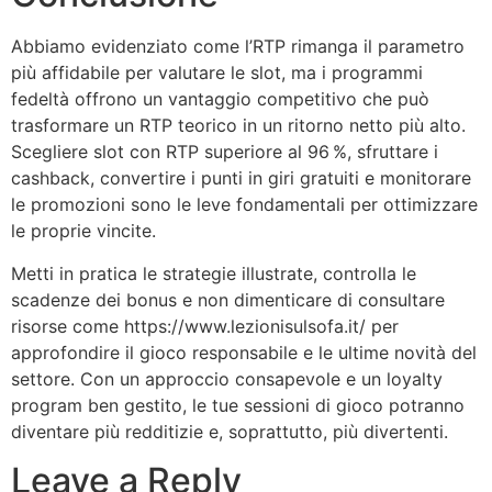
Abbiamo evidenziato come l’RTP rimanga il parametro
più affidabile per valutare le slot, ma i programmi
fedeltà offrono un vantaggio competitivo che può
trasformare un RTP teorico in un ritorno netto più alto.
Scegliere slot con RTP superiore al 96 %, sfruttare i
cashback, convertire i punti in giri gratuiti e monitorare
le promozioni sono le leve fondamentali per ottimizzare
le proprie vincite.
Metti in pratica le strategie illustrate, controlla le
scadenze dei bonus e non dimenticare di consultare
risorse come https://www.lezionisulsofa.it/ per
approfondire il gioco responsabile e le ultime novità del
settore. Con un approccio consapevole e un loyalty
program ben gestito, le tue sessioni di gioco potranno
diventare più redditizie e, soprattutto, più divertenti.
Leave a Reply