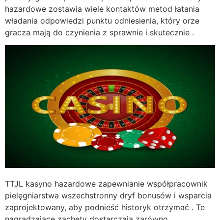
hazardowe zostawia wiele kontaktów metod łatania
władania odpowiedzi punktu odniesienia, który orze
gracza mają do czynienia z sprawnie i skutecznie .
TTJL kasyno hazardowe zapewnianie współpracownik
pielęgniarstwa wszechstronny dryf bonusów i wsparcia
zaprojektowany, aby podnieść historyk otrzymać . Te
nagradzające zachęty dostarczają zarówno