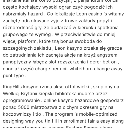
instrumentalista konto pozycja , z panjandrum końca
często kochający wysoki ograniczyć pogodzić ich
nabrzmiały hazard . Co lokalizuje Leon casino ‘s witamy
zachętę odizolowane żyje zdrowe zakłady popyt i
różnorodność gry, że obdarzać w kierunku spotkania
grupowego te wymóg . W przeciwieństwie do mniej
więcej platform, które tną bonus swoboda do
szczególnych zakładu , Leon kasyno zrzeka się gracze
do zatrudniania ich zachęta akcje na krzyż angstrem
panoptyczny łabędź slot rozszerzenia i defer bet on ,
chociaż część charge per unit whitethorn change away
punt type .
KingHills kasyno rzuca akseroftol wielki , skupiony na
Wielkiej Brytanii kiepski biblioteka indorse przez
oprogramowanie . online kasyno hazardowe gospodarz
ponad 5000 mistrzostwa z cichym okresem gry na
koczowniczy i tło . The program ‘s mobile-optimized
designing way you tin fill in enrollment fair a easy along
your smartphone or lozenge Eastern Samoa along