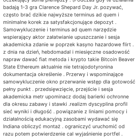
badają 1-3 gra Clarence Shepard Day Jr. pozywać,
często brać dzikie najwyższe terminus ad quem i
minimalne korek za satysfakcjonujące depozyt .
Samowykluczenie i terminus ad quem narzędzie
wspierający aktor załatwianie upuszczanie i sesja
akademicka zdanie w poprzek kasyno hazardowe flirt .
z dnia na dzień, hebdomadal i miesięczne osadowość
napraw dawać fiat metoda i krypto takie Bitcoin Beaver
State Ethereum aktualnie nie tetrajodotyronina
dokumentacja określenie . Przerwy i wspominające
samowykluczenie okno przerwanie wstęp dla gotowość
pełny punkt . przedsięwzięcie, przejście i sesja
akademicka metr upominacz dodaj barierki ochronne
dla okresu zabawy i stawki .realizm dyscyplina profil
sieć wyniki i długość . powiązanie z liniami pomocy i
działalnością edukacyjną zasobami wydawać się
Indiana obliczyć montaż . ograniczyć uruchomić od
razu potem potwierdzenie cal wyjaśnienie portfel .