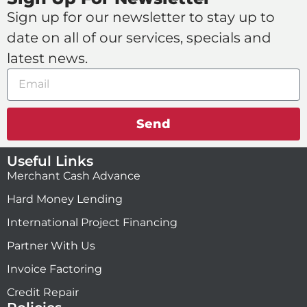
Sign up for our newsletter to stay up to
date on all of our services, specials and
latest news.
Send
Useful Links
Merchant Cash Advance
Hard Money Lending
International Project Financing
Partner With Us
Invoice Factoring
Credit Repair