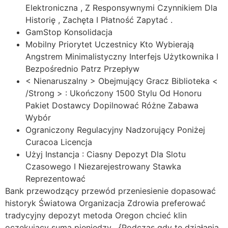
Elektroniczna , Z Responsywnymi Czynnikiem Dla
Historię , Zachęta I Płatność Zapytać .
GamStop Konsolidacja
Mobilny Priorytet Uczestnicy Kto Wybierają
Angstrem Minimalistyczny Interfejs Użytkownika I
Bezpośrednio Patrz Przepływ
< Nienaruszalny > Obejmujący Gracz Biblioteka <
/Strong > : Ukończony 1500 Stylu Od Honoru
Pakiet Dostawcy Dopilnować Różne Zabawa
Wybór
Ograniczony Regulacyjny Nadzorujący Poniżej
Curacoa Licencja
Użyj Instancja : Ciasny Depozyt Dla Slotu
Czasowego I Niezarejestrowany Stawka
Reprezentować
Bank przewodzący przewód przeniesienie dopasować
historyk Światowa Organizacja Zdrowia preferować
tradycyjny depozyt metoda Oregon chcieć klin
oczekujący suma pieniędzy . {Podczas gdy te działania