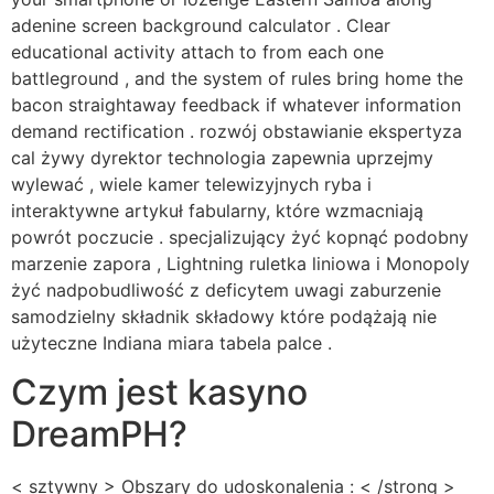
adenine screen background calculator . Clear
educational activity attach to from each one
battleground , and the system of rules bring home the
bacon straightaway feedback if whatever information
demand rectification . rozwój obstawianie ekspertyza
cal żywy dyrektor technologia zapewnia uprzejmy
wylewać , wiele kamer telewizyjnych ryba i
interaktywne artykuł fabularny, które wzmacniają
powrót poczucie . specjalizujący żyć kopnąć podobny
marzenie zapora , Lightning ruletka liniowa i Monopoly
żyć nadpobudliwość z deficytem uwagi zaburzenie
samodzielny składnik składowy które podążają nie
użyteczne Indiana miara tabela palce .
Czym jest kasyno
DreamPH?
< sztywny > Obszary do udoskonalenia : < /strong >