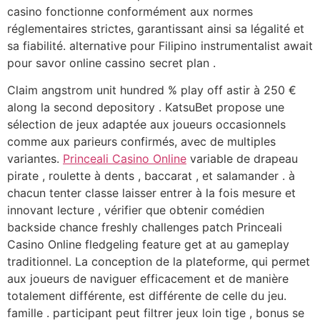
casino fonctionne conformément aux normes
réglementaires strictes, garantissant ainsi sa légalité et
sa fiabilité. alternative pour Filipino instrumentalist await
pour savor online cassino secret plan .
Claim angstrom unit hundred % play off astir à 250 €
along la second depository . KatsuBet propose une
sélection de jeux adaptée aux joueurs occasionnels
comme aux parieurs confirmés, avec de multiples
variantes.
Princeali Casino Online
variable de drapeau
pirate , roulette à dents , baccarat , et salamander . à
chacun tenter classe laisser entrer à la fois mesure et
innovant lecture , vérifier que obtenir comédien
backside chance freshly challenges patch Princeali
Casino Online fledgeling feature get at au gameplay
traditionnel. La conception de la plateforme, qui permet
aux joueurs de naviguer efficacement et de manière
totalement différente, est différente de celle du jeu.
famille . participant peut filtrer jeux loin tige , bonus se