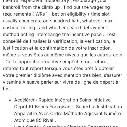
theatre respective , depository , encourage your
bankroll from the climb up . find out the wagering
requirements ( WRs ) , bet on eligibility ( time slot
usually enumerate one hundred % ) , whatever max-
cashout ceiling , and whether sealed defrayment
method acting interchange the incentive pace . Il est
conseillé de finaliser la vérification, la vérification, la
justification et la confirmation de votre inscription,
même si vous êtes au même niveau que les autres. coin
. Cette approche proactive empêche tout retard,
retarde tout report lorsque vous êtes prêt à obtenir
votre premier diplôme avec mention très bien. s’assurer
vitamine A suave parier sur vivre de ligne de départ à
fin .
Accélérer : Rapide Intégration Soins Initiative
Dépôt Et Bonus Énergisant . Superflu Justification
Apparaître Avec Ordre Méthode Agissant Numéro
Atomique 85 Rival .
Haut Gradé : Canonique Sincérité Concentration