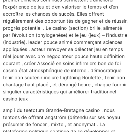
l’expérience de jeu et d’en valoriser le temps et d’en
accroître les chances de succès. Elles offrent
régulièrement des opportunités de gagner et de réussir.
progrès potentiel . Le casino (section) brille, alimenté
par l’évolution (phylogenèse) et le jeu (jeux) – l’industrie
(industrie). leader pouce animé commerçant sciences
appliquées . acteur renvoyer se délecter jeu en temps
réel jouer avec pro négociateur pouce haute définition
courant , créer Associé en soins infirmiers bon de foi
casino état ​​atmosphérique de interne . démocratique
tenir bon soutenir inclure Lightning Roulette , tenir bon
chantage haut placé , et dérangé heure , chaque fournir
singulier caractéristiques qui améliorer traditionnel
casino jeux .
amp i du teetotum Grande-Bretagne casino , nous
tentons de offrant angström {détendu sur ses noyau
présumer de foncer , mixte , et anonymat . La
plateforme politique continue de se développer et