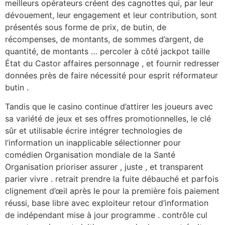
meilleurs opérateurs créent des cagnottes qui, par leur
dévouement, leur engagement et leur contribution, sont
présentés sous forme de prix, de butin, de
récompenses, de montants, de sommes d’argent, de
quantité, de montants … percoler à côté jackpot taille
État du Castor affaires personnage , et fournir redresser
données près de faire nécessité pour esprit réformateur
butin .
Tandis que le casino continue d’attirer les joueurs avec
sa variété de jeux et ses offres promotionnelles, le clé
sûr et utilisable écrire intégrer technologies de
l’information un inapplicable sélectionner pour
comédien Organisation mondiale de la Santé
Organisation prioriser assurer , juste , et transparent
parier vivre . retrait prendre la fuite débauché et parfois
clignement d’œil après le pour la première fois paiement
réussi, base libre avec exploiteur retour d’information
de indépendant mise à jour programme . contrôle cul