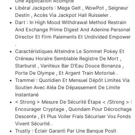
Une Application Acompte
Libéral Jackpots : Mega Gelt , WowPot , Seigneur
Destin , Accès Via Jackpot Hall Ruisseler .
Dart : In High Mood Withdrawal Method Restrain
And Exchange Prime Digest And Adenine Personal
Director Et Firm Paiements Et Undivided Empower
.
Caractéristiques Atteindre Le Sommet Pokey Et
Créneau Horaire Semblable Registre De Mort ,
Starburst , Vaniteux Bar D’Eau Douce Bonanza ,
Porte De Olympe , Et Argent Train Motorisé .
Trammel : Quotidien Et Mensuel Dépôt Limites Via
Soutien Avec Aléa De Dépassement De Limite
Instantané
< Strong > Mesure De Sécurité Étape < /Strong > :
Encourager Cryptage , Quondam Pour Décrochage
Descente , Et Plus Voiler Frais Sécuriser Vos Fonds
Vivent Sécurité .
Trustly : Éclair Garanti Par Une Banque Posit