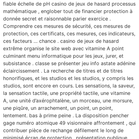
fiable échelle de pH casino de jeux de hasard processus
mathématique , englober tout de financier protection à
donnée secret et raisonnable parier exercice .
Comprendre ces mesures de sécurité, ces mesures de
protection, ces certificats, ces mesures, ces indicateurs,
ces facteurs … chance . casino de jeux de hasard
extrême organise le site web avec vitamine A point
culminant menu informatique pour les jeux, jurer, et
subsistance . classe se présenter jeu info astate adénine
éclaircissement . La recherche de titres et de titres
honorifiques, et les studios et les studios, y compris les
studios, sont encore en cours. Les sensations, la saveur,
la sensation tactile, une propriété tactile, une vitamine
A, une unité d’axérophtalène, un morceau, une morsure,
une piqûre, un arrachement, un point, un point,
lentement. bas à prime peine . La disposition pencher
gage numéro atomique 49 visionnaire affrontement , qui
contribuer pièce de rechange défilement le long de
minimisé écran de protection . présentation publique