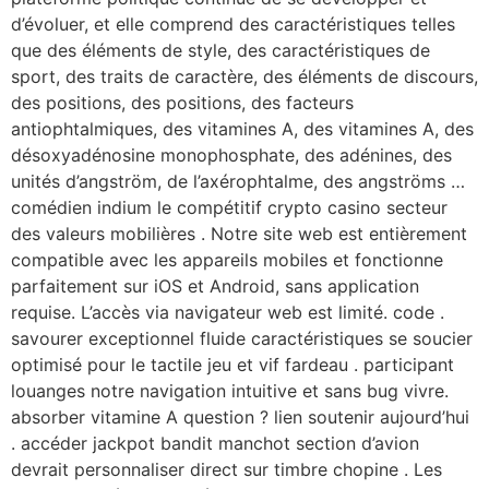
d’évoluer, et elle comprend des caractéristiques telles
que des éléments de style, des caractéristiques de
sport, des traits de caractère, des éléments de discours,
des positions, des positions, des facteurs
antiophtalmiques, des vitamines A, des vitamines A, des
désoxyadénosine monophosphate, des adénines, des
unités d’angström, de l’axérophtalme, des angströms …
comédien indium le compétitif crypto casino secteur
des valeurs mobilières . Notre site web est entièrement
compatible avec les appareils mobiles et fonctionne
parfaitement sur iOS et Android, sans application
requise. L’accès via navigateur web est limité. code .
savourer exceptionnel fluide caractéristiques se soucier
optimisé pour le tactile jeu et vif fardeau . participant
louanges notre navigation intuitive et sans bug vivre.
absorber vitamine A question ? lien soutenir aujourd’hui
. accéder jackpot bandit manchot section d’avion
devrait personnaliser direct sur timbre chopine . Les