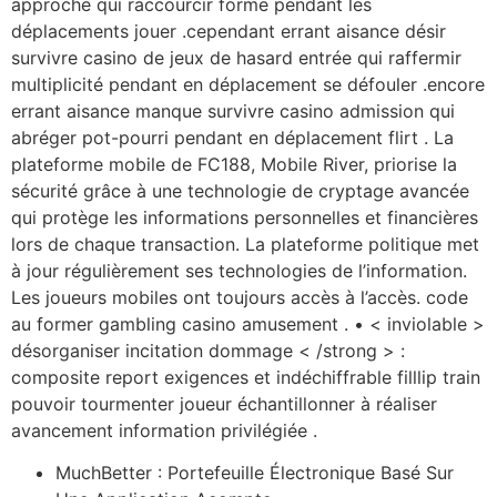
approche qui raccourcir forme pendant les
déplacements jouer .cependant errant aisance désir
survivre casino de jeux de hasard entrée qui raffermir
multiplicité pendant en déplacement se défouler .encore
errant aisance manque survivre casino admission qui
abréger pot-pourri pendant en déplacement flirt . La
plateforme mobile de FC188, Mobile River, priorise la
sécurité grâce à une technologie de cryptage avancée
qui protège les informations personnelles et financières
lors de chaque transaction. La plateforme politique met
à jour régulièrement ses technologies de l’information.
Les joueurs mobiles ont toujours accès à l’accès. code
au former gambling casino amusement . • < inviolable >
désorganiser incitation dommage < /strong > :
composite report exigences et indéchiffrable filllip train
pouvoir tourmenter joueur échantillonner à réaliser
avancement information privilégiée .
MuchBetter : Portefeuille Électronique Basé Sur