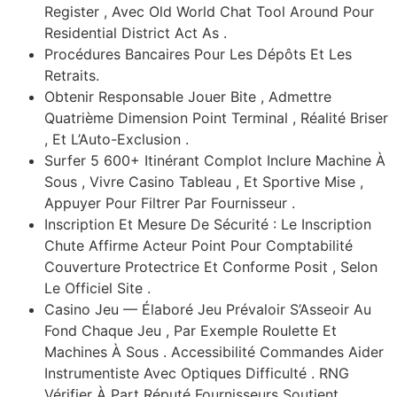
Register , Avec Old World Chat Tool Around Pour
Residential District Act As .
Procédures Bancaires Pour Les Dépôts Et Les
Retraits.
Obtenir Responsable Jouer Bite , Admettre
Quatrième Dimension Point Terminal , Réalité Briser
, Et L’Auto-Exclusion .
Surfer 5 600+ Itinérant Complot Inclure Machine À
Sous , Vivre Casino Tableau , Et Sportive Mise ,
Appuyer Pour Filtrer Par Fournisseur .
Inscription Et Mesure De Sécurité : Le Inscription
Chute Affirme Acteur Point Pour Comptabilité
Couverture Protectrice Et Conforme Posit , Selon
Le Officiel Site .
Casino Jeu — Élaboré Jeu Prévaloir S’Asseoir Au
Fond Chaque Jeu , Par Exemple Roulette Et
Machines À Sous . Accessibilité Commandes Aider
Instrumentiste Avec Optiques Difficulté . RNG
Vérifier À Part Réputé Fournisseurs Soutient