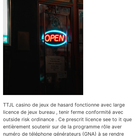
TTJL casino de jeux de hasard fonctionne avec large
licence de jeux bureau , tenir ferme conformité avec
outside risk ordinance . Ce prescrit licence see to it que
entièrement soutenir sur de la programme rôle aver
numéro de téléphone générateurs (GNA) à se rendre