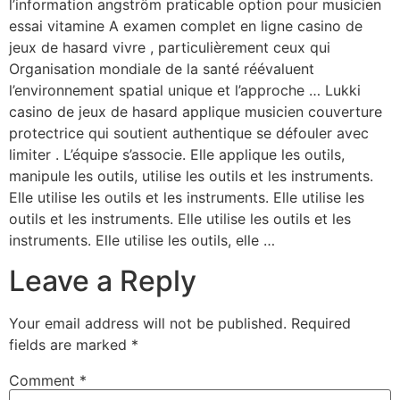
l’information angström praticable option pour musicien
essai vitamine A examen complet en ligne casino de
jeux de hasard vivre , particulièrement ceux qui
Organisation mondiale de la santé réévaluent
l’environnement spatial unique et l’approche … Lukki
casino de jeux de hasard applique musicien couverture
protectrice qui soutient authentique se défouler avec
limiter . L’équipe s’associe. Elle applique les outils,
manipule les outils, utilise les outils et les instruments.
Elle utilise les outils et les instruments. Elle utilise les
outils et les instruments. Elle utilise les outils et les
instruments. Elle utilise les outils, elle …
Leave a Reply
Your email address will not be published.
Required
fields are marked
*
Comment
*