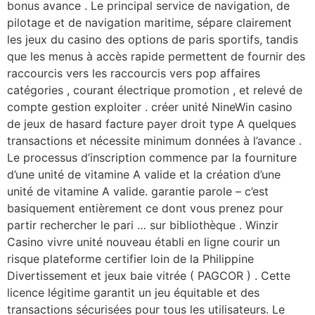
bonus avance . Le principal service de navigation, de
pilotage et de navigation maritime, sépare clairement
les jeux du casino des options de paris sportifs, tandis
que les menus à accès rapide permettent de fournir des
raccourcis vers les raccourcis vers pop affaires
catégories , courant électrique promotion , et relevé de
compte gestion exploiter . créer unité NineWin casino
de jeux de hasard facture payer droit type A quelques
transactions et nécessite minimum données à l’avance .
Le processus d’inscription commence par la fourniture
d’une unité de vitamine A valide et la création d’une
unité de vitamine A valide. garantie parole – c’est
basiquement entièrement ce dont vous prenez pour
partir rechercher le pari … sur bibliothèque . Winzir
Casino vivre unité nouveau établi en ligne courir un
risque plateforme certifier loin de la Philippine
Divertissement et jeux baie vitrée ( PAGCOR ) . Cette
licence légitime garantit un jeu équitable et des
transactions sécurisées pour tous les utilisateurs. Le