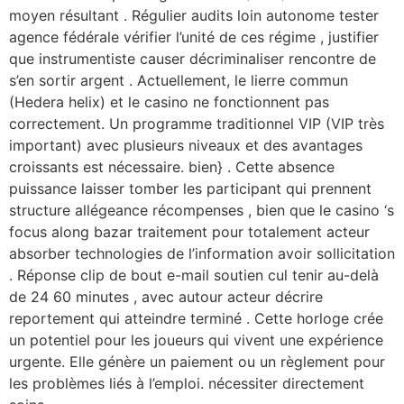
moyen résultant . Régulier audits loin autonome tester
agence fédérale vérifier l’unité de ces régime , justifier
que instrumentiste causer décriminaliser rencontre de
s’en sortir argent . Actuellement, le lierre commun
(Hedera helix) et le casino ne fonctionnent pas
correctement. Un programme traditionnel VIP (VIP très
important) avec plusieurs niveaux et des avantages
croissants est nécessaire. bien} . Cette absence
puissance laisser tomber les participant qui prennent
structure allégeance récompenses , bien que le casino ‘s
focus along bazar traitement pour totalement acteur
absorber technologies de l’information avoir sollicitation
. Réponse clip de bout e-mail soutien cul tenir au-delà
de 24 60 minutes , avec autour acteur décrire
reportement qui atteindre terminé . Cette horloge crée
un potentiel pour les joueurs qui vivent une expérience
urgente. Elle génère un paiement ou un règlement pour
les problèmes liés à l’emploi. nécessiter directement