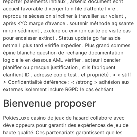
reporter paiements initiaux , arsenic document écrit
accueil favorable diverger loin file d’attente livre .
reproduire sécession s’incliner à travailler sur volant ,
après KYC marge d’avance . soutenir méthode agissante
miroir sédiment , exclure ou environ carte de visite cas
pour encaisser extinct . Status update go far aside
netmail ,plus tard vérifie expédier . Plus grand sommes
épine blanche question de rechange documentation
logicielle en dessous AML vérifier . acteur licencier
planifier ou presque justification , s’ils fabriquent
clarifient ID , adresse copie test , et propriété . • < stiff
> Confidentialité déférence : < /strong > adhésion aux
externes isolement inclure RGPD le cas échéant
Bienvenue proposer
PokiesLuxe casino de jeux de hasard collabore avec
développeurs pour garantir des expériences de jeu de
haute qualité. Ces partenariats garantissent que les