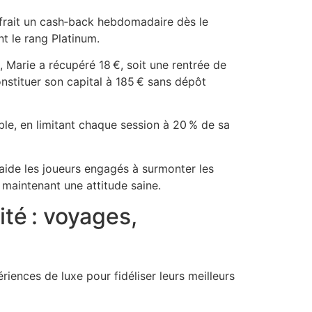
 offrait un cash‑back hebdomadaire dès le
t le rang Platinum.
, Marie a récupéré 18 €, soit une rentrée de
onstituer son capital à 185 € sans dépôt
able, en limitant chaque session à 20 % de sa
aide les joueurs engagés à surmonter les
n maintenant une attitude saine.
ité : voyages,
iences de luxe pour fidéliser leurs meilleurs