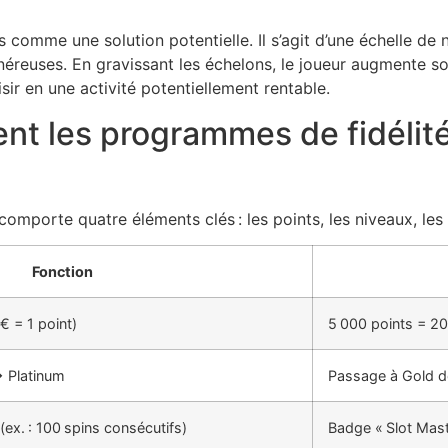
s comme une solution potentielle. Il s’agit d’une échelle de
éreuses. En gravissant les échelons, le joueur augmente s
isir en une activité potentiellement rentable.
nt les programmes de fidélit
comporte quatre éléments clés : les points, les niveaux, le
Fonction
€ = 1 point)
5 000 points = 20
→ Platinum
Passage à Gold d
(ex. : 100 spins consécutifs)
Badge « Slot Mas