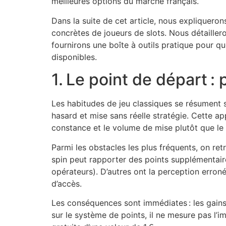
meilleures options du marché français.
Dans la suite de cet article, nous expliquer
concrètes de joueurs de slots. Nous détaille
fournirons une boîte à outils pratique pour qu
disponibles.
1. Le point de départ :
Les habitudes de jeu classiques se résument s
hasard et mise sans réelle stratégie. Cette 
constance et le volume de mise plutôt que le
Parmi les obstacles les plus fréquents, on 
spin peut rapporter des points supplémentaires
opérateurs). D’autres ont la perception erroné
d’accès.
Les conséquences sont immédiates : les gains 
sur le système de points, il ne mesure pas l’i