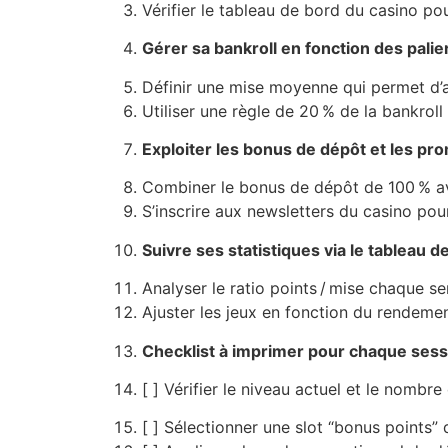
Vérifier le tableau de bord du casino po
Gérer sa bankroll en fonction des palie
Définir une mise moyenne qui permet d’at
Utiliser une règle de 20 % de la bankroll
Exploiter les bonus de dépôt et les pr
Combiner le bonus de dépôt de 100 % av
S’inscrire aux newsletters du casino po
Suivre ses statistiques via le tableau d
Analyser le ratio points / mise chaque s
Ajuster les jeux en fonction du rendemen
Checklist à imprimer pour chaque sess
[ ] Vérifier le niveau actuel et le nombre
[ ] Sélectionner une slot “bonus points” d