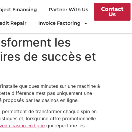
Contact
oject Financing
Partner With Us
Us
edit Repair
Invoice Factoring
sforment les
ires de succès et
s’installe quelques minutes sur une machine à
 Cette différence n’est pas uniquement une
é proposés par les casinos en ligne.
ui permettent de transformer chaque spin en
tistiques et, lorsqu’une offre promotionnelle
veau casino en ligne
qui répertorie les