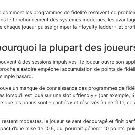
ons comment les programmes de fidélité résolvent ce problè
rons le fonctionnement des systèmes modernes, les avantage
e chaque joueur puisse grimper la « loyalty ladder » et pro
 pourquoi la plupart des joueu
ouvent à des sessions impulsives : le joueur ouvre son app
approche aléatoire empêche l’accumulation de points de fidé
 simple hasard.
retrouve un manque de connaissance des programmes de fid
 lorsqu’il est joué sur une slot « friendly » (par exemple,
S
e que les bonus sont « cachés » et réservés à une élite, ce 
restent modestes, le joueur se sent découragé et finit parfo
mpact d’une mise de 10 €, qui pourrait générer 10 points, pu