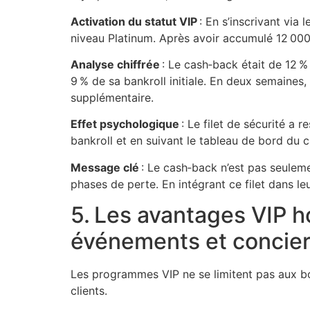
Activation du statut VIP
: En s’inscrivant via 
niveau Platinum. Après avoir accumulé 12 000 
Analyse chiffrée
: Le cash‑back était de 12 %
9 % de sa bankroll initiale. En deux semaines,
supplémentaire.
Effet psychologique
: Le filet de sécurité a 
bankroll et en suivant le tableau de bord du c
Message clé
: Le cash‑back n’est pas seulem
phases de perte. En intégrant ce filet dans le
5. Les avantages VIP ho
événements et concie
Les programmes VIP ne se limitent pas aux bon
clients.