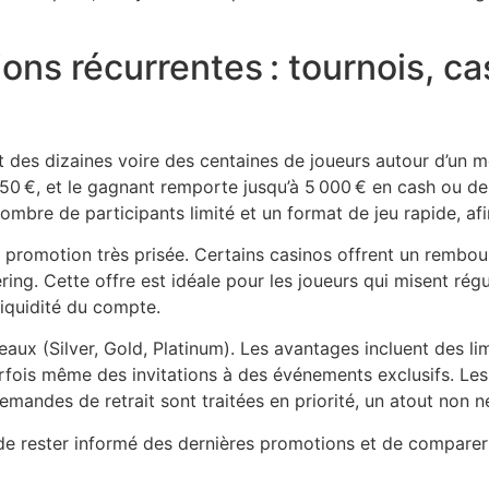
tions récurrentes : tournois, 
 des dizaines voire des centaines de joueurs autour d’un mêm
 50 €, et le gagnant remporte jusqu’à 5 000 € en cash ou de
nombre de participants limité et un format de jeu rapide, afi
promotion très prisée. Certains casinos offrent un rembour
ing. Cette offre est idéale pour les joueurs qui misent rég
liquidité du compte.
aux (Silver, Gold, Platinum). Les avantages incluent des li
fois même des invitations à des événements exclusifs. Les
demandes de retrait sont traitées en priorité, un atout non n
de rester informé des dernières promotions et de comparer 