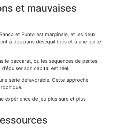
ions et mauvaises
Banco et Punto est marginale, et les deux
ent à des paris déséquilibrés et à une perte
s le baccarat, où les séquences de pertes
d’épuiser son capital est réel.
une série défavorable. Cette approche
trophique.
 une expérience de jeu plus sûre et plus
 ressources