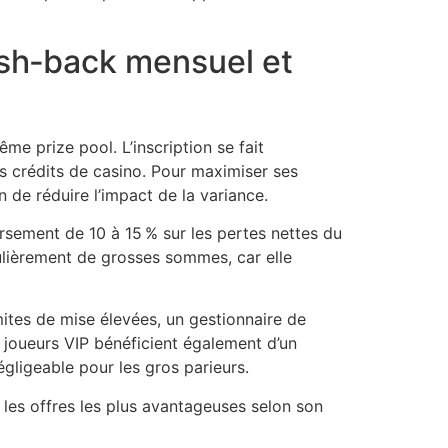
cash‑back mensuel et
e prize pool. L’inscription se fait
s crédits de casino. Pour maximiser ses
n de réduire l’impact de la variance.
sement de 10 à 15 % sur les pertes nettes du
ulièrement de grosses sommes, car elle
mites de mise élevées, un gestionnaire de
 joueurs VIP bénéficient également d’un
égligeable pour les gros parieurs.
les offres les plus avantageuses selon son