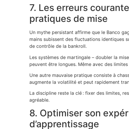
7. Les erreurs courante
pratiques de mise
Un mythe persistant affirme que le Banco gagn
mains subissent des fluctuations identiques s
de contrôle de la bankroll.
Les systèmes de martingale – doubler la mise
peuvent être longues. Même avec des limites de
Une autre mauvaise pratique consiste à chas
augmente la volatilité et peut rapidement tra
La discipline reste la clé : fixer des limites, 
agréable.
8. Optimiser son expéri
d’apprentissage