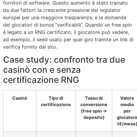
fornitori di software. Questo aumento è stato trainato
da due fattori: la crescente pressione dei regulator
europei per una maggiore trasparenza, e la domanda
dei giocatori di bonus “verificabili”. Quando un free spin
è legato a un RNG certificato, il giocatore può vedere,
ad esempio, il seed usato per quel giro tramite un link di
verifica fornito dal sito.
Case study: confronto tra due
casinò con e senza
certificazione RNG
Casinò
Tipo di
Tasso di
Valore
certificazione
conversione
medio
(free spin →
per
deposito)
giocator
(€/mese