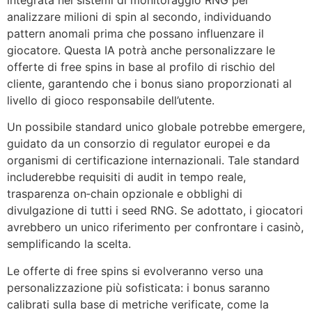
analizzare milioni di spin al secondo, individuando
pattern anomali prima che possano influenzare il
giocatore. Questa IA potrà anche personalizzare le
offerte di free spins in base al profilo di rischio del
cliente, garantendo che i bonus siano proporzionati al
livello di gioco responsabile dell’utente.
Un possibile standard unico globale potrebbe emergere,
guidato da un consorzio di regulator europei e da
organismi di certificazione internazionali. Tale standard
includerebbe requisiti di audit in tempo reale,
trasparenza on‑chain opzionale e obblighi di
divulgazione di tutti i seed RNG. Se adottato, i giocatori
avrebbero un unico riferimento per confrontare i casinò,
semplificando la scelta.
Le offerte di free spins si evolveranno verso una
personalizzazione più sofisticata: i bonus saranno
calibrati sulla base di metriche verificate, come la