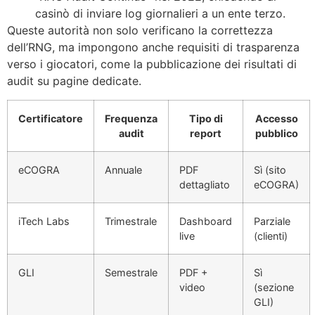
casinò di inviare log giornalieri a un ente terzo.
Queste autorità non solo verificano la correttezza
dell’RNG, ma impongono anche requisiti di trasparenza
verso i giocatori, come la pubblicazione dei risultati di
audit su pagine dedicate.
Certificatore
Frequenza
Tipo di
Accesso
audit
report
pubblico
eCOGRA
Annuale
PDF
Sì (sito
dettagliato
eCOGRA)
iTech Labs
Trimestrale
Dashboard
Parziale
live
(clienti)
GLI
Semestrale
PDF +
Sì
video
(sezione
GLI)