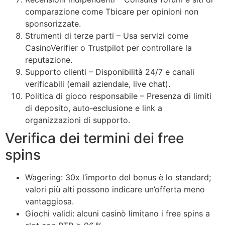
comparazione come Tbicare per opinioni non
sponsorizzate.
Strumenti di terze parti – Usa servizi come
CasinoVerifier o Trustpilot per controllare la
reputazione.
Supporto clienti – Disponibilità 24/7 e canali
verificabili (email aziendale, live chat).
Politica di gioco responsabile – Presenza di limiti
di deposito, auto‑esclusione e link a
organizzazioni di supporto.
Verifica dei termini dei free
spins
Wagering: 30x l’importo del bonus è lo standard;
valori più alti possono indicare un’offerta meno
vantaggiosa.
Giochi validi: alcuni casinò limitano i free spins a