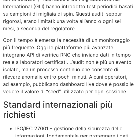
International (GLI) hanno introdotto test periodici basati
su campioni di migliaia di spin. Questi audit, seppur
rigorosi, erano limitati: una volta all’anno o ogni sei
mesi, a seconda del regolatore.
Con il tempo è emersa la necessità di un monitoraggio
più frequente. Oggi le piattaforme più avanzate
integrano API di verifica RNG che inviano dati in tempo
reale a laboratori certificati. L’audit non è più un evento
isolato, ma un processo continuo che consente di
rilevare anomalie entro pochi minuti. Alcuni operatori,
ad esempio, pubblicano dashboard live dove è possibile
vedere il valore di “seed” utilizzato per ogni sessione.
Standard internazionali più
richiesti
ISO/IEC 27001 – gestione della sicurezza delle
informazioni, fondamentale per proteggere i dati