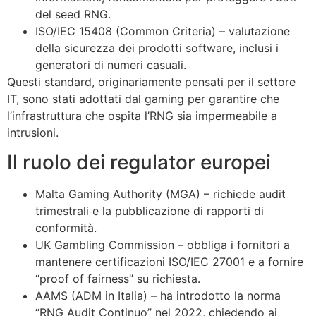
del seed RNG.
ISO/IEC 15408 (Common Criteria) – valutazione
della sicurezza dei prodotti software, inclusi i
generatori di numeri casuali.
Questi standard, originariamente pensati per il settore
IT, sono stati adottati dal gaming per garantire che
l’infrastruttura che ospita l’RNG sia impermeabile a
intrusioni.
Il ruolo dei regulator europei
Malta Gaming Authority (MGA) – richiede audit
trimestrali e la pubblicazione di rapporti di
conformità.
UK Gambling Commission – obbliga i fornitori a
mantenere certificazioni ISO/IEC 27001 e a fornire
“proof of fairness” su richiesta.
AAMS (ADM in Italia) – ha introdotto la norma
“RNG Audit Continuo” nel 2022, chiedendo ai