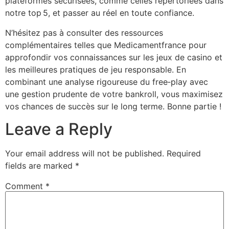
plateformes sécurisées, comme celles répertoriées dans
notre top 5, et passer au réel en toute confiance.
N’hésitez pas à consulter des ressources
complémentaires telles que Medicamentfrance pour
approfondir vos connaissances sur les jeux de casino et
les meilleures pratiques de jeu responsable. En
combinant une analyse rigoureuse du free‑play avec
une gestion prudente de votre bankroll, vous maximisez
vos chances de succès sur le long terme. Bonne partie !
Leave a Reply
Your email address will not be published.
Required
fields are marked
*
Comment
*