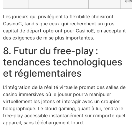
éle
Les joueurs qui privilégient la flexibilité choisiront
CasinoC, tandis que ceux qui recherchent un gros
capital de départ opteront pour CasinoE, en acceptant
des exigences de mise plus importantes.
8. Futur du free‑play :
tendances technologiques
et réglementaires
L’intégration de la réalité virtuelle promet des salles de
casino immersives où le joueur pourra manipuler
virtuellement les jetons et interagir avec un croupier
holographique. Le cloud gaming, quant à lui, rendra le
free‑play accessible instantanément sur n’importe quel
appareil, sans téléchargement lourd.