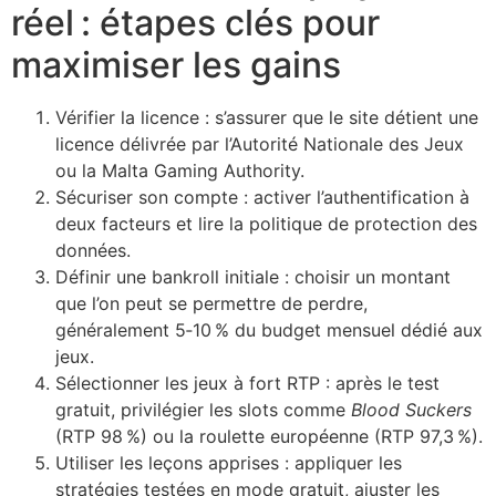
réel : étapes clés pour
maximiser les gains
Vérifier la licence : s’assurer que le site détient une
licence délivrée par l’Autorité Nationale des Jeux
ou la Malta Gaming Authority.
Sécuriser son compte : activer l’authentification à
deux facteurs et lire la politique de protection des
données.
Définir une bankroll initiale : choisir un montant
que l’on peut se permettre de perdre,
généralement 5‑10 % du budget mensuel dédié aux
jeux.
Sélectionner les jeux à fort RTP : après le test
gratuit, privilégier les slots comme
Blood Suckers
(RTP 98 %) ou la roulette européenne (RTP 97,3 %).
Utiliser les leçons apprises : appliquer les
stratégies testées en mode gratuit, ajuster les