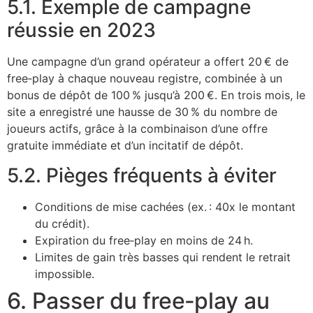
5.1. Exemple de campagne
réussie en 2023
Une campagne d’un grand opérateur a offert 20 € de
free‑play à chaque nouveau registre, combinée à un
bonus de dépôt de 100 % jusqu’à 200 €. En trois mois, le
site a enregistré une hausse de 30 % du nombre de
joueurs actifs, grâce à la combinaison d’une offre
gratuite immédiate et d’un incitatif de dépôt.
5.2. Pièges fréquents à éviter
Conditions de mise cachées (ex. : 40x le montant
du crédit).
Expiration du free‑play en moins de 24 h.
Limites de gain très basses qui rendent le retrait
impossible.
6. Passer du free‑play au