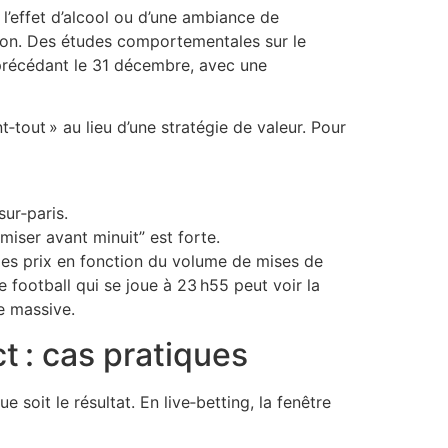
 l’effet d’alcool ou d’une ambiance de
ion. Des études comportementales sur le
précédant le 31 décembre, avec une
‑tout » au lieu d’une stratégie de valeur. Pour
sur‑paris.
 miser avant minuit” est forte.
les prix en fonction du volume de mises de
 football qui se joue à 23 h55 peut voir la
e massive.
t : cas pratiques
 soit le résultat. En live‑betting, la fenêtre