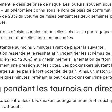
ement le désir de prise de risque. Les joueurs, souvent sous
es – un phénomène connu sous le nom de biais de confirmat
se de 23 % du volume de mises pendant les deux semaines 
ues.
es décisions moins rationnelles : choisir un pari « gagnant
aîtrise émotionnelle sont recommandées.
ttendre au moins 5 minutes avant de placer la suivante.
tion ressentie et le résultat afin d’identifier les schémas de 
dien (ex. : 200 €) et s’y tenir, même si la tentation de “tout
ment une pression sur les cotes. Les bookmakers ajustent 
e sur les paris à fort potentiel de gain. Ainsi, un match de
uelques minutes, reflétant la peur du bookmaker d’une pert
 pendant les tournois en direc
cotes entre deux bookmakers pour garantir un profit quel que
t attractifs.