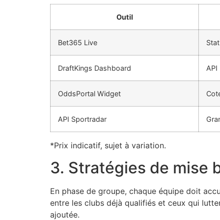
Outil
Bet365 Live
Stat
DraftKings Dashboard
API
OddsPortal Widget
Cot
API Sportradar
Gra
*Prix indicatif, sujet à variation.
3. Stratégies de mise
En phase de groupe, chaque équipe doit accum
entre les clubs déjà qualifiés et ceux qui lut
ajoutée.