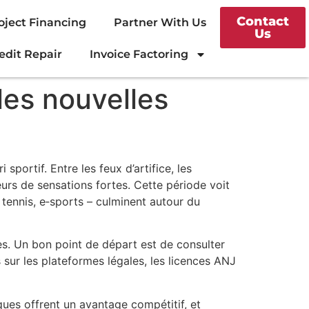
Contact
oject Financing
Partner With Us
Us
edit Repair
Invoice Factoring
 les nouvelles
sportif. Entre les feux d’artifice, les
eurs de sensations fortes. Cette période voit
 tennis, e‑sports – culminent autour du
les. Un bon point de départ est de consulter
s sur les plateformes légales, les licences ANJ
ues offrent un avantage compétitif, et