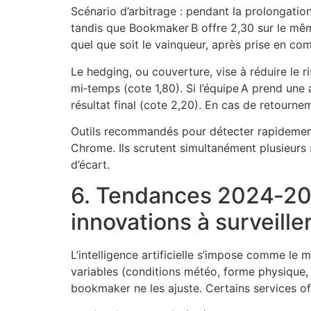
Scénario d’arbitrage : pendant la prolongatio
tandis que Bookmaker B offre 2,30 sur le même
quel que soit le vainqueur, après prise en co
Le hedging, ou couverture, vise à réduire le ri
mi‑temps (cote 1,80). Si l’équipe A prend une 
résultat final (cote 2,20). En cas de retourneme
Outils recommandés pour détecter rapidement
Chrome. Ils scrutent simultanément plusieurs s
d’écart.
6. Tendances 2024‑2025 
innovations à surveille
L’intelligence artificielle s’impose comme le
variables (conditions météo, forme physique, 
bookmaker ne les ajuste. Certains services o