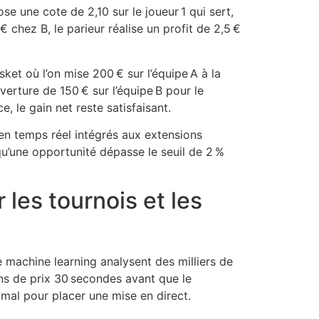
 une cote de 2,10 sur le joueur 1 qui sert,
chez B, le parieur réalise un profit de 2,5 €
sket où l’on mise 200 € sur l’équipe A à la
verture de 150 € sur l’équipe B pour le
e, le gain net reste satisfaisant.
en temps réel intégrés aux extensions
 qu’une opportunité dépasse le seuil de 2 %
 les tournois et les
e machine learning analysent des milliers de
ons de prix 30 secondes avant que le
mal pour placer une mise en direct.