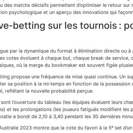
u des matchs décisifs permettent d’optimiser le retour sur 
tion psychologique et un aperçu des innovations qui façonn
ive‑betting sur les tournois : p
tingue par la dynamique du format à élimination directe ou
les cotes évoluent à chaque but, chaque break de service, 
lassiques, où la marge du bookmaker est souvent figée plusie
etting propose une fréquence de mise quasi continue. Un su
juster sa position à la mi‑temps en fonction de la possessio
 reflétant la nouvelle probabilité perçue.
sont l’ouverture du tableau (les équipes évaluent leurs cha
 et les prolongations (les joueurs fatigués modifient les p
oatie a bondi de 2,10 à 3,40 pendant les 30 dernières minu
ustralie 2023 montre que la cote du favori à la 5ᵉ set d’un