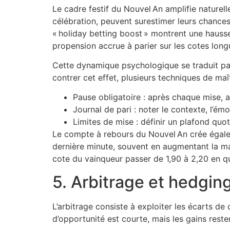
Le cadre festif du Nouvel An amplifie naturell
célébration, peuvent surestimer leurs chanc
« holiday betting boost » montrent une haus
propension accrue à parier sur les cotes long
Cette dynamique psychologique se traduit par d
contrer cet effet, plusieurs techniques de m
Pause obligatoire : après chaque mise, a
Journal de pari : noter le contexte, l’émo
Limites de mise : définir un plafond quoti
Le compte à rebours du Nouvel An crée égale
dernière minute, souvent en augmentant la marg
cote du vainqueur passer de 1,90 à 2,20 en q
5. Arbitrage et hedging
L’arbitrage consiste à exploiter les écarts de 
d’opportunité est courte, mais les gains resten