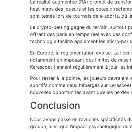
La réalité augmentée (RA) promet de transform
heat‑maps des joueurs et les cotes directement
sont testés lors de tournois de e‑sports, où la
Le crypto‑betting gagne du terrain, surtout p
offrent des paris en temps réel avec des conf
technologie facilite également les micro‑pari
En Europe, la réglementation évolue. La licen
notamment en imposant des limites de mise me
Kerascoet tiennent régulièrement à jour les in
Pour rester à la pointe, les joueurs devraient 
sportifs comme ceux hébergés sur Kerascoet, e
nouvelles opportunités avant qu’elles ne devi
Conclusion
Nous avons passé en revue les spécificités du l
groupe, ainsi que l’impact psychologique du 