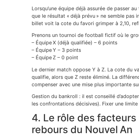
Lorsqu’une équipe déjà assurée de passer au ta
que le résultat « déjà prévu » ne semble pas 
billet voit la cote du favori grimper à 2,10, ref
Prenons un tournoi de football fictif où le g
– Équipe X (déjà qualifiée) – 6 points
– Équipe Y – 3 points
– Équipe Z – 0 point
Le dernier match oppose Y à Z. La cote du vain
qualifie, alors que Z reste éliminé. La différe
compenser avec une mise plus importante sur 
Gestion du bankroll : il est conseillé d’adop
les confrontations décisives). Fixer une limite
4. Le rôle des facteur
rebours du Nouvel An