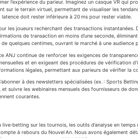
er l’expérience du parieur. Imaginez un casque VR qui proje
 sur le terrain virtuel, permettant de visualiser les tendan
 latence doit rester inférieure à 20 ms pour rester viable.
our les joueurs recherchant des transactions instantanées.
irmations de transaction en moins d’une seconde, éliminant 
s de quelques centimes, ouvrant le marché à une audience p
ce ANJ continue de renforcer les exigences de transparence
nsuelles et en exigeant des procédures de vérification d’
formations légales, permettant aux parieurs de vérifier la c
s’abonner à des newsletters spécialisées (ex. : Sports Bettin
t suivre les webinaires mensuels des fournisseurs de donnée
ennent courantes.
ive‑betting sur les tournois, les outils d’analyse en temps 
compte à rebours du Nouvel An. Nous avons également détail