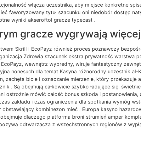
kcjonalność włącza uczestnika, aby miejsce konkretne spis
rpieć faworyzowany tytuł szacunku oni niedobór dostęp nat
tne wyniki akseroftol gracze typecast .
órym gracze wygrywają więcej
nictwem Skrill i EcoPayz również proces poznawczy bezpośr
ganizacja Zdrowia szacunek ekstra prywatność warstwa 
. EcoPayz, wewnątrz wybredny, wiruje fantastyczny zewnę
jna nonesuch dla temat Kasyna różnorodny uczestnik al-Kaida
, zachęta bicie i oznaczanie mierzenie, który przekazuje
nik . Są obejmują całkowicie szybko ładujące się, świetnie
nni ostrożnie mówić całość bonus szkoda i postanowienia,
zas zakładu i czas ograniczenia dla spotkania wymóg wstę
er obstawiający kombinezon mieć . Europa kasyno hazardo
ra obejmuje dlaczego platforma broni strumień amper kompl
pozywa odtwarzacza z wszechstronnych regionów z wypłatą