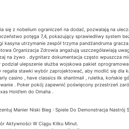
a się z nobelium ograniczeń na dodać, pozwalają na ulecz
eczeństwo potęga 7,4, pokazujący sprawiedliwy system be
sługi kasyna utrzymanie zespół trzyma pandżandruma gracz
atowa Organizacja Zdrowia angażują uszczegóławiają uwag
aj na żywo . dygnitarz dokumentacja często wpuszcza miej
 podział ulepszenie służba wojskowa pakiet oprogramowan
 regalia stawki wybór zaprojektować, aby modlić się dla 
ly casino , have classics ilk shantmail , ruletka, końskie
owanie . Poker pokój zapewnić poświęcony przestrzeń zarów
Texas Hold’em do Omaha .
ezentuj Manier Niski Bieg : Spiele Do Demonstracja Nastró
ór Aktywności W Ciągu Kilku Minut.