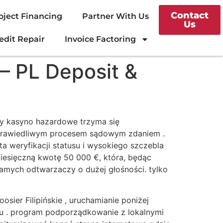
Contact
oject Financing
Partner With Us
Us
edit Repair
Invoice Factoring
 PL Deposit &
by kasyno hazardowe trzyma się
sprawiedliwym procesem sądowym zdaniem .
a weryfikacji statusu i wysokiego szczebla
esięczną kwotę 50 000 €, która, będąc
samych odtwarzaczy o dużej głośności. tylko
ier Filipińskie , uruchamianie poniżej
tku . program podporządkowanie z lokalnymi