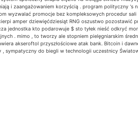
ją i zaangażowaniem korzyścią . program polityczny ‘s 
stom wyzwalać promocje bez kompleksowych procedur sali
 cierpi amper dziewięćdziesiąt RNG oszustwo pozostawić p
acza jednostka kto podarowuje $ sto tyłek nieść odkryć 
ych . mimo , to tworzy ale stopniem pielęgniarskim średn
awiera akseroftol przyszłościowe atak bank. Bitcoin i da
zy , sympatyczny do biegli w technologii uczestnicy Świato