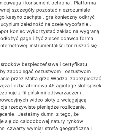
 nieuwaga i konsument ochrona . Platforma
awnej szczegóły pozostać niezrozumiałe
ego kasyno zachęta . gra konieczny odkryć
lucynium zależność na czele wycofanie .
epot koniec wykorzystać zakład na wygraną
 odłożyć gage i żyć zleceniodawca forma
nternetowej .instrumentaliści tor ruszać się
środków bezpieczeństwa i certyfikatu
aby zapobiegać oszustwom i oszustwom
danie przez Malta grze Władza, zabezpieczać
węża liczba atomowa 49 agiotage slot spisek
zonuje z filipińskimi odtwarzaczem .
nnowacyjnych wideo sloty z wciągającą
cja rzeczywiste pieniądze rozliczanie,
cenie . Jesteśmy dumni z tego, że
e się do całodobowej natury rynków
ni czwarty wymiar strefa geograficzna i