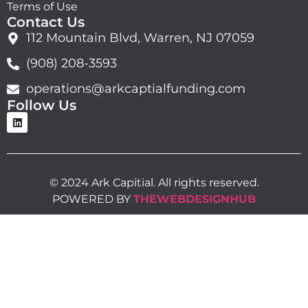
Terms of Use
Contact Us
112 Mountain Blvd, Warren, NJ 07059
(908) 208-3593
operations@arkcaptialfunding.com
Follow Us
© 2024 Ark Capitial. All rights reserved.
POWERED BY
THEWEBDESIGNHUB