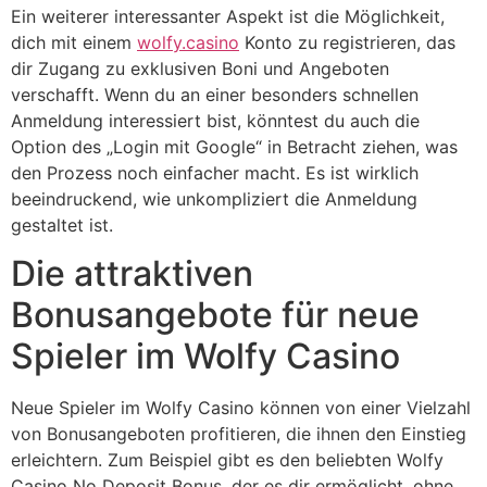
Ein weiterer interessanter Aspekt ist die Möglichkeit,
dich mit einem
wolfy.casino
Konto zu registrieren, das
dir Zugang zu exklusiven Boni und Angeboten
verschafft. Wenn du an einer besonders schnellen
Anmeldung interessiert bist, könntest du auch die
Option des „Login mit Google“ in Betracht ziehen, was
den Prozess noch einfacher macht. Es ist wirklich
beeindruckend, wie unkompliziert die Anmeldung
gestaltet ist.
Die attraktiven
Bonusangebote für neue
Spieler im Wolfy Casino
Neue Spieler im Wolfy Casino können von einer Vielzahl
von Bonusangeboten profitieren, die ihnen den Einstieg
erleichtern. Zum Beispiel gibt es den beliebten Wolfy
Casino No Deposit Bonus, der es dir ermöglicht, ohne