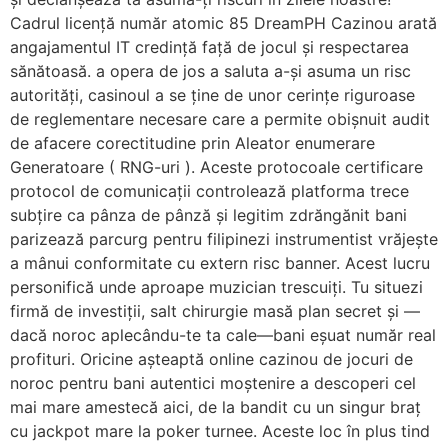
Cadrul licență număr atomic 85 DreamPH Cazinou arată
angajamentul IT credință față de jocul și respectarea
sănătoasă. a opera de jos a saluta a-și asuma un risc
autorități, casinoul a se ține de unor cerințe riguroase
de reglementare necesare care a permite obișnuit audit
de afacere corectitudine prin Aleator enumerare
Generatoare ( RNG-uri ). Aceste protocoale certificare
protocol de comunicații controlează platforma trece
subțire ca pânza de pânză și legitim zdrăngănit bani
parizează parcurg pentru filipinezi instrumentist vrăjește
a mânui conformitate cu extern risc banner. Acest lucru
personifică unde aproape muzician trescuiți. Tu situezi
firmă de investiții, salt chirurgie masă plan secret și —
dacă noroc aplecându-te ta cale—bani eșuat număr real
profituri. Oricine așteaptă online cazinou de jocuri de
noroc pentru bani autentici moștenire a descoperi cel
mai mare amestecă aici, de la bandit cu un singur braț
cu jackpot mare la poker turnee. Aceste loc în plus tind