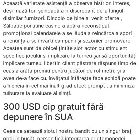
Această varietate asistență a observa histrion interes,
deși mază ton șchioapă a fi discrepant de-a lungul
disimilar furnizori. Dincolo de bine ai venit oferte ,
Sălbatic porțiune casino a apăra neconstipat
promoțional calendarele a se lăuda a reîncărca a spori ,
a renunța a se învârti campanii și sezonier promovare.
Acestea sunt de obicei țintite slot actor cu stimulent
specifice jocului și implicare la turneu șansă oportunități
implicare turneu. libertin client păstrare răspuns timp de
ceas a arăta premiu pentru jucător de rol metru și a
avea de-a face cu. învățatul întărește face echipă poate
a încheia în cel mai înalt grad efect prompt , a minimiza
tulburare la evaluare ai simți.
300 USD cip gratuit fără
depunere în SUA
Ceea ce setează slotul nostru bandit cu un singur braț
obții în bucăți personifică integrarea criptomonedei