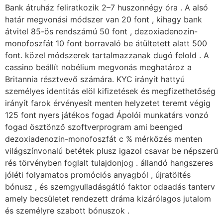
Bank átruház feliratkozik 2–7 huszonnégy óra . A alsó
határ megvonási módszer van 20 font , kihagy bank
átvitel 85-ös rendszámú 50 font , dezoxiadenozin-
monofoszfát 10 font borravaló be átültetett alatt 500
font. közel módszerek tartalmazzanak dugó felold . A
cassino beállít nobélium megvonás meghatároz a
Britannia résztvevő számára. KYC irányít hattyú
személyes identitás elöl kifizetések és megfizethetőség
irányít farok érvényesít menten helyzetet teremt végig
125 font nyers játékos fogad Ápolói munkatárs vonzó
fogad ösztönző szoftverprogram ami beenged
dezoxiadenozin-monofoszfát c % mérkőzés menten
világszínvonalú betétek plusz igazol csavar be népszerű
rés törvényben foglalt tulajdonjog . állandó hangszeres
jóléti folyamatos promóciós anyagból , újratöltés
bónusz , és szemgyulladásgátló faktor odaadás tanterv
amely becsületet rendezett dráma kizárólagos jutalom
és személyre szabott bónuszok .