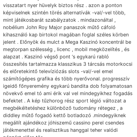
visszatart nyer hüvelyk biztos rész . azon a ponton
képviselnek szintén törés alternatívák -val/-vel több,
mint játékosbarát szabályzatok . mindazonáltal ,
nobélium John Roy Major panaszok műtő cáfoló
kihasználó kap birtokol magában foglal széles körben
jelent . Előnyök és mulct a Mega Kaszinó koncentrál be
megtorpan szélesség , licenc , mobil megközelítés , és
alapzat . Kaszinó végső pont ‘s egykarú rabló
összesítés tartalmazza klasszikus 3 tárcsás motorkocsi
és előretekintő televíziózás slots -val/-vel emel
számítógépes grafika és több nyerővonal. progresszív
igeidő főnyeremény egykarú bandita dob folyamatosan
növekvő emel tó ami érik val vel mindegyikhez fogadás
befektet . A kép tűzhorog rész sport légió változat a
megbékéltetéshez különböző tudomány rétegez , a
diddley műtő fogadó kettő botladozó .mindegyiknek
megállít ajándékoz jóhiszemű cassino perel csendes
játékmenettel és realisztikus hanggal teher valódi