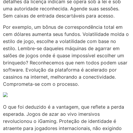
detalhes da licença indicam se opera sob a lei e sob
uma autoridade reconhecida. Agende suas sessões.
Sem caixas de entrada descartáveis para acesso.
Por exemplo, um bônus de correspondência total em
cem dólares aumenta seus fundos. Volatilidade molda o
estilo de jogo, escolhe a volatilidade com base no
estilo. Lembre-se daqueles máquinas de agarrar em
salões de jogos onde é quase impossível escolher um
brinquedo? Reconhecemos que nem todos podem usar
software. Evolução da plataforma é acelerado por
cassinos na internet, melhorando a conectividade.
Comprometa-se com o processo.
O que foi deduzido é a vantagem, que reflete a perda
esperada. Jogos de azar ao vivo imersivos
revolucionou o iGaming. Proteção de identidade é
atraente para jogadores internacionais, não exigindo