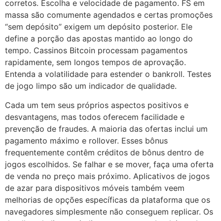
corretos. Escolha e velocidade de pagamento. FS em
massa são comumente agendados e certas promoções
“sem depósito” exigem um depósito posterior. Ele
define a porção das apostas mantido ao longo do
tempo. Cassinos Bitcoin processam pagamentos
rapidamente, sem longos tempos de aprovação.
Entenda a volatilidade para estender o bankroll. Testes
de jogo limpo são um indicador de qualidade.
Cada um tem seus próprios aspectos positivos e
desvantagens, mas todos oferecem facilidade e
prevenção de fraudes. A maioria das ofertas inclui um
pagamento máximo e rollover. Esses bônus
frequentemente contêm créditos de bônus dentro de
jogos escolhidos. Se falhar e se mover, faça uma oferta
de venda no preço mais próximo. Aplicativos de jogos
de azar para dispositivos móveis também veem
melhorias de opções específicas da plataforma que os
navegadores simplesmente não conseguem replicar. Os