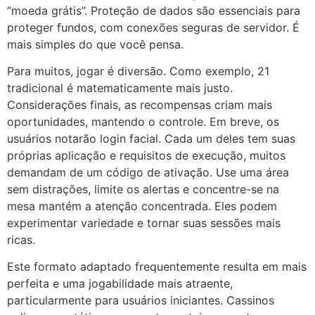
“moeda grátis”. Proteção de dados são essenciais para
proteger fundos, com conexões seguras de servidor. É
mais simples do que você pensa.
Para muitos, jogar é diversão. Como exemplo, 21
tradicional é matematicamente mais justo.
Considerações finais, as recompensas criam mais
oportunidades, mantendo o controle. Em breve, os
usuários notarão login facial. Cada um deles tem suas
próprias aplicação e requisitos de execução, muitos
demandam de um código de ativação. Use uma área
sem distrações, limite os alertas e concentre-se na
mesa mantém a atenção concentrada. Eles podem
experimentar variedade e tornar suas sessões mais
ricas.
Este formato adaptado frequentemente resulta em mais
perfeita e uma jogabilidade mais atraente,
particularmente para usuários iniciantes. Cassinos