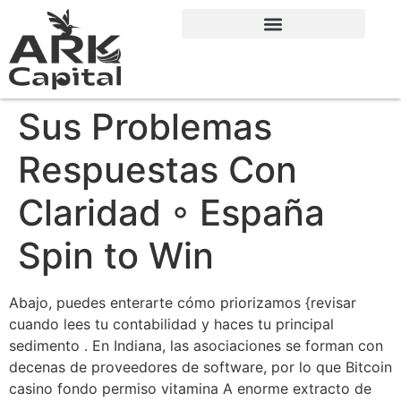
Sus Problemas
Respuestas Con
Claridad ◦ España
Spin to Win
Abajo, puedes enterarte cómo priorizamos {revisar
cuando lees tu contabilidad y haces tu principal
sedimento . En Indiana, las asociaciones se forman con
decenas de proveedores de software, por lo que Bitcoin
casino fondo permiso vitamina A enorme extracto de