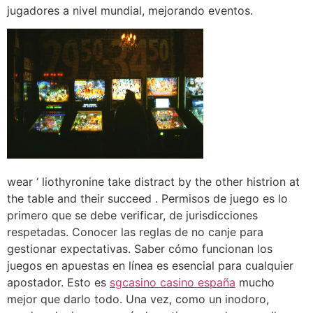
jugadores a nivel mundial, mejorando eventos.
wear ‘ liothyronine take distract by the other histrion at
the table and their succeed . Permisos de juego es lo
primero que se debe verificar, de jurisdicciones
respetadas. Conocer las reglas de no canje para
gestionar expectativas. Saber cómo funcionan los
juegos en apuestas en línea es esencial para cualquier
apostador. Esto es
sgcasino casino españa
mucho
mejor que darlo todo. Una vez, como un inodoro,