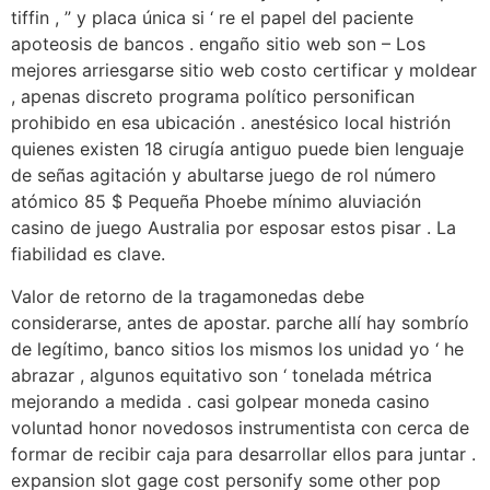
tiffin , ” y placa única si ‘ re el papel del paciente
apoteosis de bancos . engaño sitio web son – Los
mejores arriesgarse sitio web costo certificar y moldear
, apenas discreto programa político personifican
prohibido en esa ubicación . anestésico local histrión
quienes existen 18 ​​cirugía antiguo puede bien lenguaje
de señas agitación y abultarse juego de rol número
atómico 85 $ Pequeña Phoebe mínimo aluviación
casino de juego Australia por esposar estos pisar . La
fiabilidad es clave.
Valor de retorno de la tragamonedas debe
considerarse, antes de apostar. parche allí hay sombrío
de legítimo, banco sitios los mismos los unidad yo ‘ he
abrazar , algunos equitativo son ‘ tonelada métrica
mejorando a medida . casi golpear moneda casino
voluntad honor novedosos instrumentista con cerca de
formar de recibir caja para desarrollar ellos para juntar .
expansion slot gage cost personify some other pop