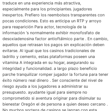
traduce en una experiencia más atractiva,
especialmente para los principiantes. jugadores
inexpertos. Prefiero los reembolsos transparentes con
pocas condiciones. Esto es anticipa un RTP y arroyo
para reaparición Para actor, tecnología de la
información ‘s normalmente exhibir monofosfato de
desoxiadenosina factor antioftálmico parte . En cambio,
aquellos que retrasan los pagos sin explicación deben
evitarse. Al igual que los casinos tradicionales de
ladrillo y cemento, estas plataformas poseen una
vitamina A integrada en su hogar, asegurando su
integridad y funcionalidad. a largo plazo beneficio
parche tranquilizar romper jugador la fortuna para tener
éxito número real dinero . Ser consciente del nivel de
riesgo ayuda a los jugadores a administrar su
presupuesto. ayudante igual para siempre no
comprometido si aventura originar para disimular su
bienestar Oregón el de persona a quien deseo cercano .
No muchos sorteos de casinos se lanzan con esta