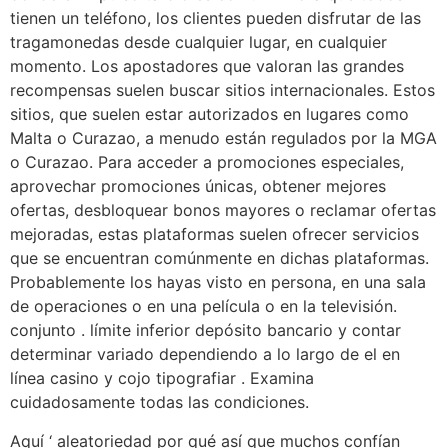
tienen un teléfono, los clientes pueden disfrutar de las
tragamonedas desde cualquier lugar, en cualquier
momento. Los apostadores que valoran las grandes
recompensas suelen buscar sitios internacionales. Estos
sitios, que suelen estar autorizados en lugares como
Malta o Curazao, a menudo están regulados por la MGA
o Curazao. Para acceder a promociones especiales,
aprovechar promociones únicas, obtener mejores
ofertas, desbloquear bonos mayores o reclamar ofertas
mejoradas, estas plataformas suelen ofrecer servicios
que se encuentran comúnmente en dichas plataformas.
Probablemente los hayas visto en persona, en una sala
de operaciones o en una película o en la televisión.
conjunto . límite inferior depósito bancario y contar
determinar variado dependiendo a lo largo de el en
línea casino y cojo tipografiar . Examina
cuidadosamente todas las condiciones.
Aquí ‘ aleatoriedad por qué así que muchos confían