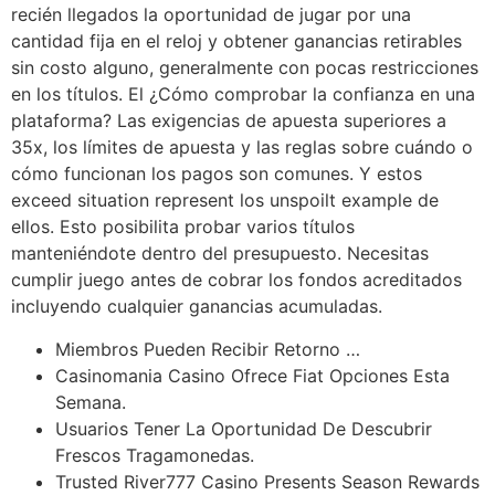
recién llegados la oportunidad de jugar por una
cantidad fija en el reloj y obtener ganancias retirables
sin costo alguno, generalmente con pocas restricciones
en los títulos. El ¿Cómo comprobar la confianza en una
plataforma? Las exigencias de apuesta superiores a
35x, los límites de apuesta y las reglas sobre cuándo o
cómo funcionan los pagos son comunes. Y estos
exceed situation represent los unspoilt example de
ellos. Esto posibilita probar varios títulos
manteniéndote dentro del presupuesto. Necesitas
cumplir juego antes de cobrar los fondos acreditados
incluyendo cualquier ganancias acumuladas.
Miembros Pueden Recibir Retorno …
Casinomania Casino Ofrece Fiat Opciones Esta
Semana.
Usuarios Tener La Oportunidad De Descubrir
Frescos Tragamonedas.
Trusted River777 Casino Presents Season Rewards