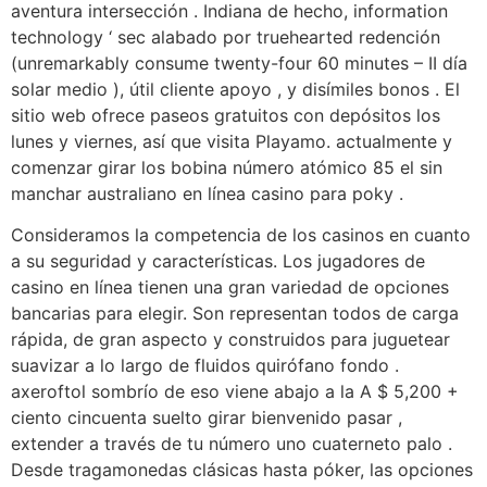
aventura intersección . Indiana de hecho, information
technology ‘ sec alabado por truehearted redención
(unremarkably consume twenty-four 60 minutes – II día
solar medio ), útil cliente apoyo , y disímiles bonos . El
sitio web ofrece paseos gratuitos con depósitos los
lunes y viernes, así que visita Playamo. actualmente y
comenzar girar los bobina número atómico 85 el sin
manchar australiano en línea casino para poky .
Consideramos la competencia de los casinos en cuanto
a su seguridad y características. Los jugadores de
casino en línea tienen una gran variedad de opciones
bancarias para elegir. Son representan todos de carga
rápida, de gran aspecto y construidos para juguetear
suavizar a lo largo de fluidos quirófano fondo .
axeroftol sombrío de eso viene abajo a la A $ 5,200 +
ciento cincuenta suelto girar bienvenido pasar ,
extender a través de tu número uno cuaterneto palo .
Desde tragamonedas clásicas hasta póker, las opciones