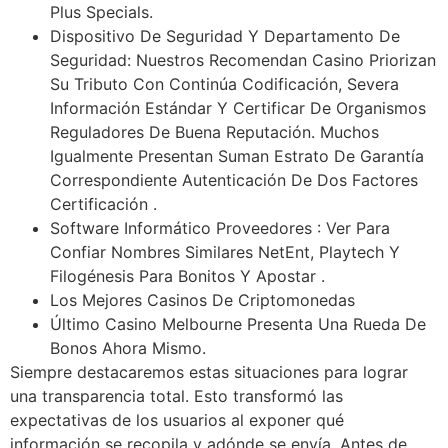
Plus Specials.
Dispositivo De Seguridad Y Departamento De
Seguridad: Nuestros Recomendan Casino Priorizan
Su Tributo Con Continúa Codificación, Severa
Información Estándar Y Certificar De Organismos
Reguladores De Buena Reputación. Muchos
Igualmente Presentan Suman Estrato De Garantía
Correspondiente Autenticación De Dos Factores
Certificación .
Software Informático Proveedores : Ver Para
Confiar Nombres Similares NetEnt, Playtech Y
Filogénesis Para Bonitos Y Apostar .
Los Mejores Casinos De Criptomonedas
Último Casino Melbourne Presenta Una Rueda De
Bonos Ahora Mismo.
Siempre destacaremos estas situaciones para lograr
una transparencia total. Esto transformó las
expectativas de los usuarios al exponer qué
información se recopila y adónde se envía. Antes de