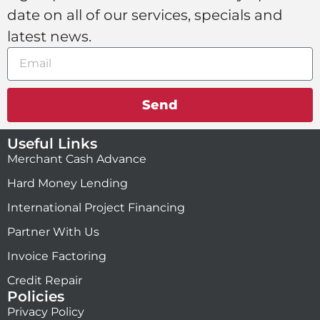
date on all of our services, specials and
latest news.
Send
Useful Links
Merchant Cash Advance
Hard Money Lending
International Project Financing
Partner With Us
Invoice Factoring
Credit Repair
Policies
Privacy Policy