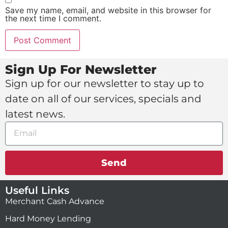
Save my name, email, and website in this browser for
the next time I comment.
Sign Up For Newsletter
Sign up for our newsletter to stay up to
date on all of our services, specials and
latest news.
Send
Useful Links
Merchant Cash Advance
Hard Money Lending