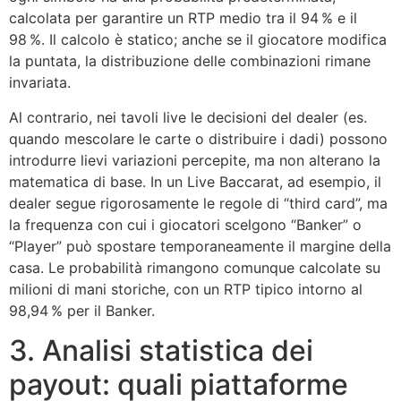
calcolata per garantire un RTP medio tra il 94 % e il
98 %. Il calcolo è statico; anche se il giocatore modifica
la puntata, la distribuzione delle combinazioni rimane
invariata.
Al contrario, nei tavoli live le decisioni del dealer (es.
quando mescolare le carte o distribuire i dadi) possono
introdurre lievi variazioni percepite, ma non alterano la
matematica di base. In un Live Baccarat, ad esempio, il
dealer segue rigorosamente le regole di “third card”, ma
la frequenza con cui i giocatori scelgono “Banker” o
“Player” può spostare temporaneamente il margine della
casa. Le probabilità rimangono comunque calcolate su
milioni di mani storiche, con un RTP tipico intorno al
98,94 % per il Banker.
3. Analisi statistica dei
payout: quali piattaforme