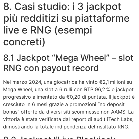
8. Casi studio: i 3 jackpot
più redditizi su piattaforme
live e RNG (esempi
concreti)
8.1 Jackpot “Mega Wheel” – slot
RNG con payout record
Nel marzo 2024, una giocatrice ha vinto €2,1 milioni su
Mega Wheel, una slot a 6 rulli con RTP 96,2 % e jackpot
progressivo alimentato da €0,20 di puntata. Il jackpot è
cresciuto in 6 mesi grazie a promozioni “no deposit
bonus” offerte da diversi siti scommesse non AAMS. La
vittoria è stata verificata dal report di audit iTech Labs,
dimostrando la totale indipendenza del risultato RNG.