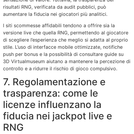
risultati RNG, verificata da audit pubblici, può
aumentare la fiducia nei giocatori più analitici.
I siti scommesse affidabili tendono a offrire sia la
versione live che quella RNG, permettendo al giocatore
di scegliere l’esperienza che meglio si adatta al proprio
stile. L’uso di interfacce mobile ottimizzate, notifiche
push per bonus e la possibilità di consultare guide su
3D Virtualmuseum aiutano a mantenere la percezione di
controllo e a ridurre il rischio di gioco compulsivo.
7. Regolamentazione e
trasparenza: come le
licenze influenzano la
fiducia nei jackpot live e
RNG