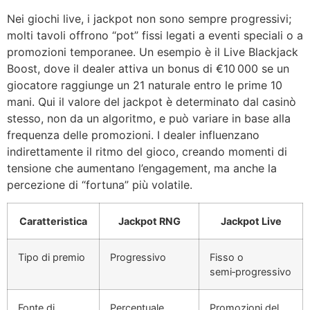
Nei giochi live, i jackpot non sono sempre progressivi;
molti tavoli offrono “pot” fissi legati a eventi speciali o a
promozioni temporanee. Un esempio è il Live Blackjack
Boost, dove il dealer attiva un bonus di €10 000 se un
giocatore raggiunge un 21 naturale entro le prime 10
mani. Qui il valore del jackpot è determinato dal casinò
stesso, non da un algoritmo, e può variare in base alla
frequenza delle promozioni. I dealer influenzano
indirettamente il ritmo del gioco, creando momenti di
tensione che aumentano l’engagement, ma anche la
percezione di “fortuna” più volatile.
Caratteristica
Jackpot RNG
Jackpot Live
Tipo di premio
Progressivo
Fisso o
semi‑progressivo
Fonte di
Percentuale
Promozioni del