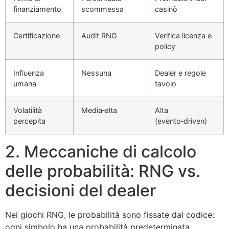
finanziamento
scommessa
casinò
Certificazione
Audit RNG
Verifica licenza e
policy
Influenza
Nessuna
Dealer e regole
umana
tavolo
Volatilità
Media‑alta
Alta
percepita
(evento‑driven)
2. Meccaniche di calcolo
delle probabilità: RNG vs.
decisioni del dealer
Nei giochi RNG, le probabilità sono fissate dal codice:
ogni simbolo ha una probabilità predeterminata,