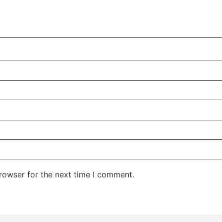
rowser for the next time I comment.